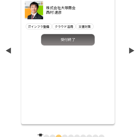
株式会社大塚商会
西村 達彦
ITインフラ整備
クラウド活用
災害対策
ク
受付終了
▲
▲