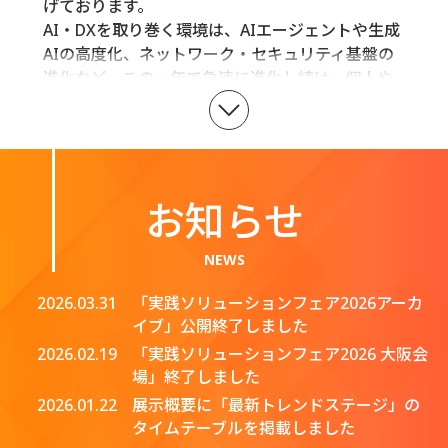
げております。
AI・DXを取り巻く環境は、AIエージェントや生成
AIの高度化、ネットワーク・セキュリティ基盤の
進化など、この一年で急速に進化し続け、個人や
組織から企業全体にまで変革をもたらしていま
す。
こうした変化の中でも、私たちの“オフィスまるご
と”という方針は変わることなく、お客様に寄り添
い、お客様と共に成長を続けています。
お知らせ
本フェアでは、こうしたIT業界の大きな潮流を踏
NEWS
まえた上で、大手企業だけではなく、中堅・中小
企業のお客様にもすぐに実践いただけるよう「ま
2026.03.31
「実践ソリューションフェア2026アーカ
るごとDX」として各種ソリューションを展示、セ
イブ」公開終了しました
ミナーでご紹介いたします。
2026.02.19
「実践ソリューションフェア2026 大阪会
また、経営課題解決や組織変革をテーマとした特
場」終了しました
別セミナーも開催し、
2026.01.22
展示概要に「最新トレンドステージ」の
皆さまの未来を切り拓く新たな価値創造の一助と
タイムテーブルを掲載しました
なる情報をお届けいたします。