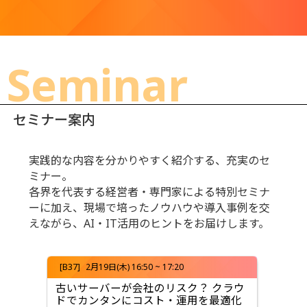
社員一同、会場に皆様のお越しを心よりお待ち申
し上げております。
Seminar
敬具
令和7年12月吉日
セミナー案内
実践的な内容を分かりやすく紹介する、充実のセ
ミナー。
各界を代表する経営者・専門家による特別セミナ
ーに加え、現場で培ったノウハウや導入事例を交
えながら、AI・IT活用のヒントをお届けします。
[B37]
2月19日(木) 16:50 ~ 17:20
[A4
古いサーバーが会社のリスク？ クラウ
「E
ドでカンタンにコスト・運用を最適化
を