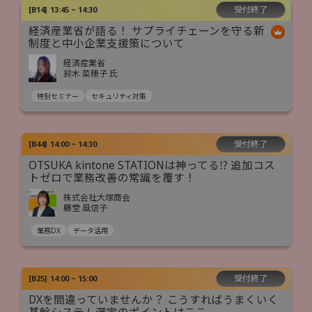
受付終了
[
B14
]
13:45 ~ 14:30
経済産業省が語る！ サプライチェーンを守る新
制度と中小企業支援策について
経済産業省
鈴木 菜穂子 氏
特別セミナー
セキュリティ対策
受付終了
[
B44
]
14:00 ~ 14:30
OTSUKA kintone STATIONは神ってる⁉ 追加コス
トゼロで業務改善の常識を覆す！
株式会社大塚商会
藤堂 風信子
業務DX
データ活用
受付終了
[
B25
]
14:00 ~ 15:00
DXを間違っていませんか？ こうすればうまくいく