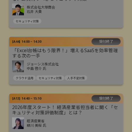
株式会社大塚商会
石井 大貴
セキュリティ対策
受付終了
[
A44
]
14:00 ~ 14:30
「Excel台帳はもう限界！」増えるSaaSを効率管理
する次の一手
ジョーシス株式会社
中島 啓介 氏
クラウド活用
セキュリティ対策
人手不足対策
受付終了
[
A13
]
14:40 ~ 15:10
2026年度スタート！ 経済産業省担当者に聞く「セ
キュリティ対策評価制度」とは？
経済産業省
緑川 美桜 氏