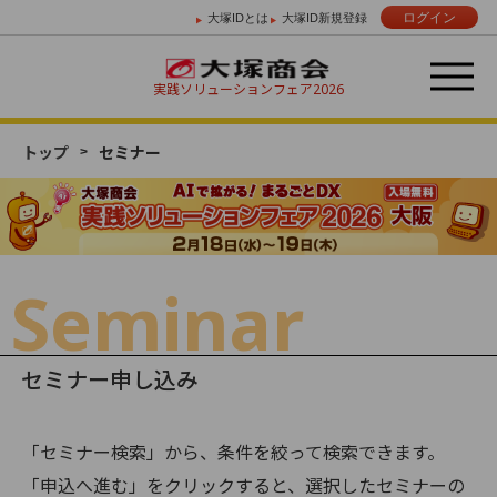
ログイン
大塚IDとは
大塚ID新規登録
実践ソリューションフェア
2026
トップ
セミナー
Day 01
Day 02
2/18 （水）
2/19 （木）
Seminar
セミナー申し込み
「セミナー検索」から、条件を絞って検索できます。
「申込へ進む」をクリックすると、選択したセミナーの