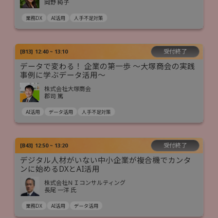
岡野 純子
業務DX
AI活用
人手不足対策
受付終了
[
B13
]
12:40 ~ 13:10
データで変わる！ 企業の第一歩 ～大塚商会の実践
事例に学ぶデータ活用～
株式会社大塚商会
郡司 篤
AI活用
データ活用
人手不足対策
受付終了
[
B43
]
12:50 ~ 13:20
デジタル人材がいない中小企業が複合機でカンタ
ンに始めるDXとAI活用
株式会社ＮＩコンサルティング
長尾 一洋 氏
業務DX
AI活用
データ活用