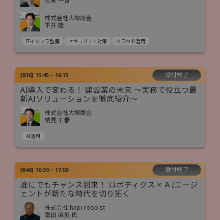
久米 一貴
株式会社大塚商会
平井 陸
ITインフラ整備
セキュリティ対策
クラウド活用
受付終了
[
B36
]
15:45 ~ 16:15
AI導入で変わる！ 建設業の未来 ～実務で役立つ最
新AIソリューションを徹底紹介～
株式会社大塚商会
納見 千春
AI活用
受付終了
[
B46
]
16:30 ~ 17:00
誰にでもチャンス到来！ ロボティクス × ＡIエージ
ェントが新たな時代を切り拓く
株式会社 hapi-robo st
富田 直美 氏