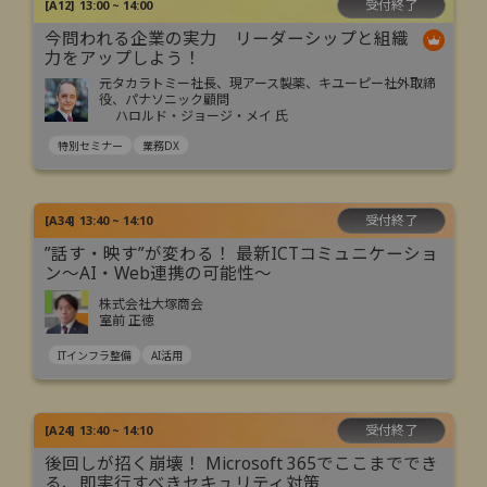
受付終了
[
A12
]
13:00 ~ 14:00
今問われる企業の実力 リーダーシップと組織
力をアップしよう！
元タカラトミー社長、現アース製薬、キユーピー社外取締
役、パナソニック顧問
ハロルド・ジョージ・メイ 氏
特別セミナー
業務DX
受付終了
[
A34
]
13:40 ~ 14:10
”話す・映す”が変わる！ 最新ICTコミュニケーショ
ン～AI・Web連携の可能性～
株式会社大塚商会
室前 正徳
ITインフラ整備
AI活用
受付終了
[
A24
]
13:40 ~ 14:10
後回しが招く崩壊！ Microsoft 365でここまででき
る、即実行すべきセキュリティ対策