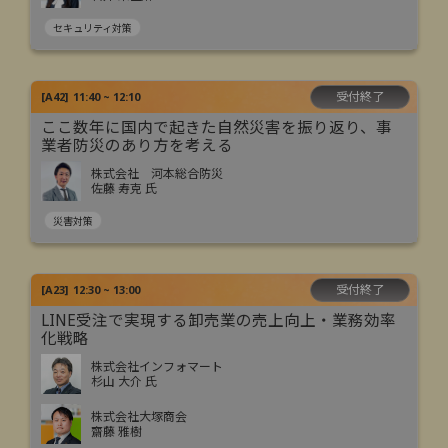
セキュリティ対策
受付終了
[
A42
]
11:40 ~ 12:10
ここ数年に国内で起きた自然災害を振り返り、事
業者防災のあり方を考える
株式会社 河本総合防災
佐藤 寿克 氏
災害対策
受付終了
[
A23
]
12:30 ~ 13:00
LINE受注で実現する卸売業の売上向上・業務効率
化戦略
株式会社インフォマート
杉山 大介 氏
株式会社大塚商会
齋藤 雅樹