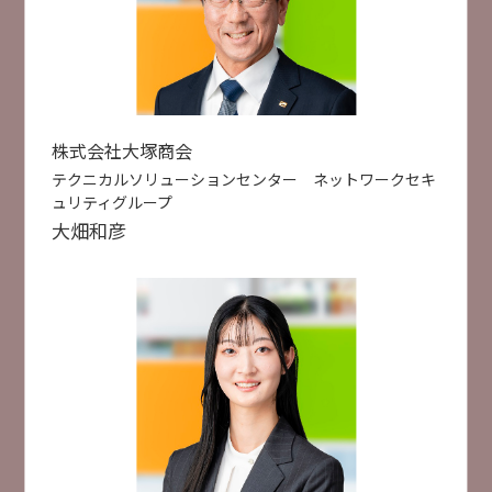
セキュリティ人材不足でもリスク最小化を目指す
2月18日
2月19日
「プロアクティブ」なアプローチ
トレンドマイクロ株式会社
福田 俊介 氏
選択した項目をリセットする
セキュリティ対策
人手不足対策
検索
株式会社大塚商会
テクニカルソリューションセンター ネットワークセキ
受付終了
[
B42
]
11:30 ~ 12:00
検索件数
49件
ュリティグループ
【評価制度対応】DXとセキュリティを両立!!「ちょ
大畑
和彦
うどいい」サプライチェーン対策
HENNGE株式会社
市川 貴生 氏
セキュリティ対策
業務DX
クラウド活用
受付終了
[
B12
]
11:35 ~ 12:05
文書作成にとどまらない AI時代に求められる使い
こなすためのCopilot活用術