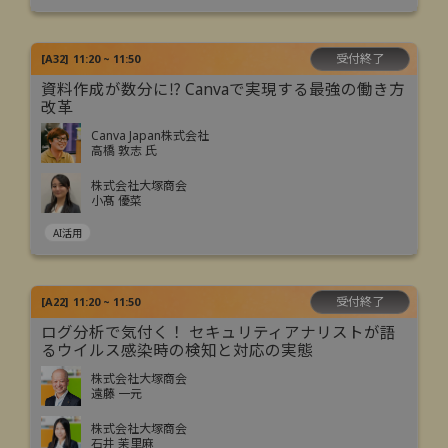
受付終了
[
A32
]
11:20 ~ 11:50
資料作成が数分に⁉ Canvaで実現する最強の働き方
改革
Canva Japan株式会社
高橋 敦志 氏
株式会社大塚商会
小髙 優菜
AI活用
受付終了
[
A22
]
11:20 ~ 11:50
ログ分析で気付く！ セキュリティアナリストが語
るウイルス感染時の検知と対応の実態
株式会社大塚商会
遠藤 一元
株式会社大塚商会
石井 茉里麻