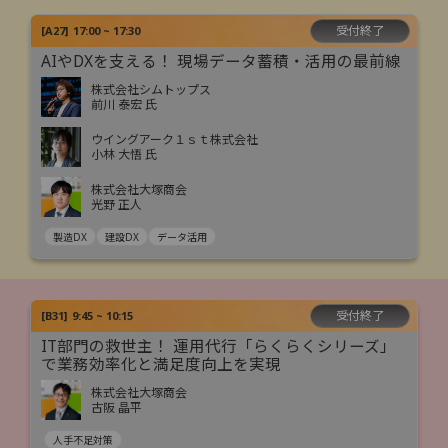
受付終了
[
A27
]
17:00 ~ 17:30
AIやDXを支える！ 現場データ蓄積・活用の最前線
株式会社シムトップス
前川 泰宏 氏
ウイングアーク１ｓｔ株式会社
小林 大悟 氏
株式会社大塚商会
光野 正人
製造DX
建設DX
データ活用
受付終了
[
B31
]
9:45 ~ 10:15
IT部門の救世主！ 運用代行「らくらくシリーズ」
で業務効率化と満足度向上を実現
株式会社大塚商会
古阪 晶平
人手不足対策