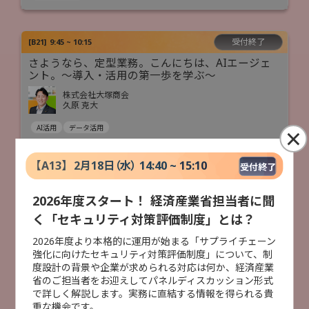
受付終了
[
B21
]
9:45 ~ 10:15
さようなら、定型業務。こんにちは、AIエージェ
ント。〜導入・活用の第一歩を学ぶ〜
株式会社大塚商会
久原 克大
×
AI活用
データ活用
【
A13
】
2月18日（水） 14:40 ~ 15:10
受付終了
受付終了
[
B41
]
10:00 ~ 10:45
経営課題としてのBOM～製造DXを成功に導くエン
2026年度スタート！ 経済産業省担当者に聞
ジニアリングチェーンマネジメント～
く「セキュリティ対策評価制度」とは？
株式会社大塚商会
谷口 潤
2026年度より本格的に運用が始まる「サプライチェーン
強化に向けたセキュリティ対策評価制度」について、制
製造DX
人手不足対策
データ活用
度設計の背景や企業が求められる対応は何か、経済産業
省のご担当者をお迎えしてパネルディスカッション形式
で詳しく解説します。実務に直結する情報を得られる貴
重な機会です。
受付終了
[
B11
]
10:00 ~ 11:00