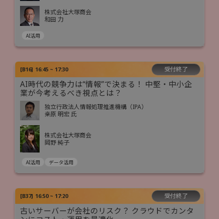
株式会社大塚商会
和田 力
AI活用
受付終了
[
B16
]
16:45 ~ 17:30
AI時代の競争力は“情報”で決まる！ 中堅・中小企
業が今考えるべき視点とは？
独立行政法人情報処理推進機構（IPA）
桒原 明宏 氏
株式会社大塚商会
岡野 純子
AI活用
データ活用
受付終了
[
B37
]
16:50 ~ 17:20
古いサーバーが会社のリスク？ クラウドでカンタ