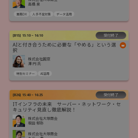
高橋 泉
業務DX
人手不足対策
データ活用
受付終了
[
B15
]
15:10 ~ 16:10
AIと付き合うために必要な「やめる」という選
択
株式会社圓窓
澤 円 氏
特別セミナー
AI活用
受付終了
[
B26
]
15:40 ~ 16:25
ITインフラの未来 サーバー・ネットワーク・セ
キュリティ見直し徹底解説！
株式会社大塚商会
坂田 郁弥
株式会社大塚商会