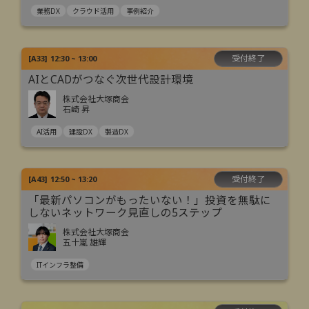
業務DX
クラウド活用
事例紹介
受付終了
[
A33
]
12:30 ~ 13:00
AIとCADがつなぐ次世代設計環境
株式会社大塚商会
石崎 昇
AI活用
建設DX
製造DX
受付終了
[
A43
]
12:50 ~ 13:20
「最新パソコンがもったいない！」投資を無駄に
しないネットワーク見直しの5ステップ
株式会社大塚商会
五十嵐 雄輝
ITインフラ整備