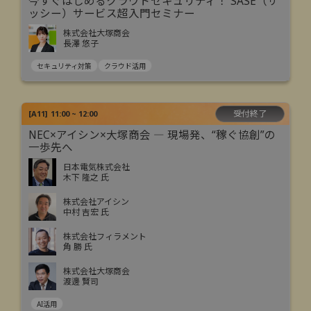
今すぐはじめるクラウドセキュリティ！ SASE（サ
ッシー）サービス超入門セミナー
株式会社大塚商会
長澤 悠子
セキュリティ対策
クラウド活用
受付終了
[
A11
]
11:00 ~ 12:00
NEC×アイシン×大塚商会 ― 現場発、“稼ぐ協創”の
一歩先へ
日本電気株式会社
木下 隆之 氏
株式会社アイシン
中村 吉宏 氏
株式会社フィラメント
角 勝 氏
株式会社大塚商会
渡邊 賢司
AI活用