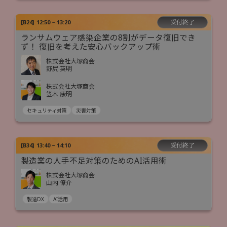
受付終了
[
B24
]
12:50 ~ 13:20
ランサムウェア感染企業の8割がデータ復旧でき
ず！ 復旧を考えた安心バックアップ術
株式会社大塚商会
野尻 英明
株式会社大塚商会
笠木 康明
セキュリティ対策
災害対策
受付終了
[
B34
]
13:40 ~ 14:10
製造業の人手不足対策のためのAI活用術
株式会社大塚商会
山内 僚介
製造DX
AI活用