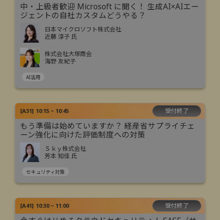
中・上級者歓迎 Microsoft に聞く！ 生成AI×AIエー
ジェントの自社カスタムどうやる？
日本マイクロソフト株式会社
近藤 淳子 氏
株式会社大塚商会
海野 友紀子
AI活用
受付終了
[
A31
]
10:15 ~ 10:45
もう準備は始めていますか？ 経産省サプライチェ
ーン強化に向けた評価制度への対策
Ｓｋｙ株式会社
芳本 知佳 氏
セキュリティ対策
受付終了
[
A41
]
10:30 ~ 11:00