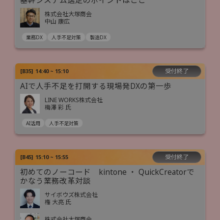
基幹システム選定のポイントはここ
株式会社大塚商会
中山 康広
業務DX
人手不足対策
製造DX
受付終了
[
B35
]
14:40 ~ 15:10
AIで人手不足を打開する現場発DXの第一歩
LINE WORKS株式会社
梅澤 彩 氏
AI活用
人手不足対策
受付終了
[
B45
]
15:10 ~ 15:55
初めてのノーコード kintone ・ QuickCreatorで
かなう業務改革対談
サイボウズ株式会社
権 大亮 氏
株式会社大塚商会