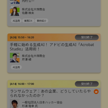
内村 公一
株式会社大塚商会
佐藤 映未
AI活用
業務DX
事例紹介
受付終了
[
A26
]
15:50 ~ 16:20
手軽に始める生成AI！ アドビの生成AI「Acrobat
Studio」活用術！
株式会社大塚商会
芹澤 崚
AI活用
受付終了
[
A14
]
16:00 ~ 17:00
ランサムウェア：あの企業、どうしていたらや
られなかったのか？
一般社団法人日本ハッカー協会
杉浦 隆幸 氏