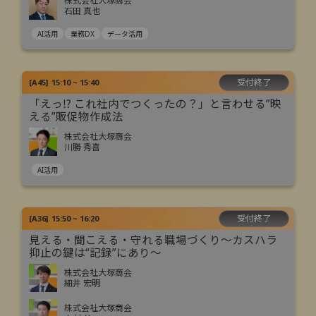
株式会社大塚商会
石田 真也
AI活用
業務DX
データ活用
受付終了
[
A45
]
15:10 ~ 15:40
「えっ⁉ これ社内でつくったの？」と言わせる”映
える”販促物作成法
株式会社大塚商会
川勝 秀喜
AI活用
受付終了
[
A36
]
15:50 ~ 16:20
見える・聞こえる・守れる職場づくり～カスハラ
抑止の鍵は“記録”にあり～
株式会社大塚商会
細井 宏明
株式会社大塚商会