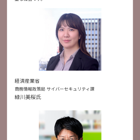
【対談】出社回帰時代の「行きたくなるオフィ
ス」の条件
フリー株式会社
佐々木 大輔 氏
株式会社月刊総務
豊田 健一 氏
業務DX
×
受付終了
[
B22
]
10:50 ~ 11:20
経済産業省
AI活用の落とし穴？ 知っておきたい情報漏洩リス
セミナー検索
商務情報政策局 サイバーセキュリティ課
クとセキュリティ対策
緑川
美桜
氏
株式会社大塚商会
特別セミナー
AI活用
データ活用
業務DX
小林 未青
人手不足対策
セキュリティ対策
災害対策
AI活用
セキュリティ対策
事例紹介
クラウド活用
ITインフラ整備
製造DX
建設DX
事例紹介
受付終了
[
B32
]
11:00 ~ 11:30