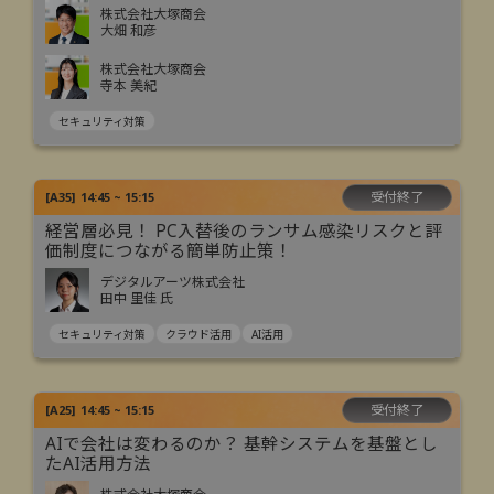
株式会社大塚商会
大畑 和彦
株式会社大塚商会
寺本 美紀
セキュリティ対策
受付終了
[
A35
]
14:45 ~ 15:15
経営層必見！ PC入替後のランサム感染リスクと評
価制度につながる簡単防止策！
デジタルアーツ株式会社
田中 里佳 氏
セキュリティ対策
クラウド活用
AI活用
受付終了
[
A25
]
14:45 ~ 15:15
AIで会社は変わるのか？ 基幹システムを基盤とし
たAI活用方法