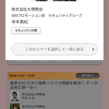
株式会社大塚商会
稲垣 竜弥
株式会社大塚商会
AI活用
MMプロモーション部 セキュリティグループ
寺本
美紀
受付終了
[
B23
]
11:50 ~ 12:20
セキュリティ対策
「守る」から「選ばれる」へ！ 企業価値を高める
セキュリティ対策
株式会社大塚商会
このセミナーを選択して一覧に戻る
永田 理子
セキュリティ対策
クラウド活用
ITインフラ整備
受付終了
[
B33
]
12:30 ~ 13:00
最新のAI OCRで帳票バラバラ問題を解決！ データ
活用の第一歩へ
株式会社大塚商会
松井 仁志
株式会社大塚商会