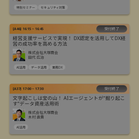
特別セミナー
セキュリティ対策
受付終了
[
A46
]
16:15 ~ 16:45
経営支援サービスで実現！ DX認定を活用してDX経
営の成功率を高める方法
株式会社大塚商会
田代 広治
AI活用
データ活用
業務DX
受付終了
[
A37
]
17:00 ~ 17:30
文字起こしは宝の山！ AIエージェントが“掘り起こ
す”データ資産活用術
株式会社大塚商会
木村 直貴
AI活用