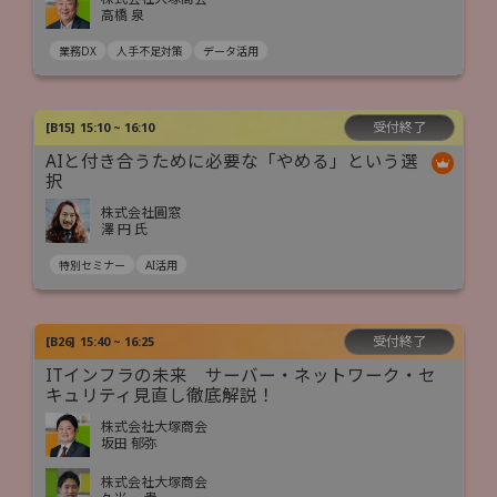
高橋 泉
業務DX
人手不足対策
データ活用
受付終了
[
B15
]
15:10 ~ 16:10
AIと付き合うために必要な「やめる」という選
択
株式会社圓窓
澤 円 氏
特別セミナー
AI活用
受付終了
[
B26
]
15:40 ~ 16:25
ITインフラの未来 サーバー・ネットワーク・セ
キュリティ見直し徹底解説！
株式会社大塚商会
坂田 郁弥
株式会社大塚商会