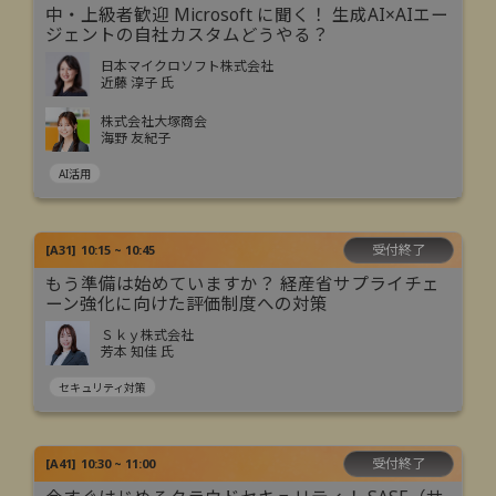
中・上級者歓迎 Microsoft に聞く！ 生成AI×AIエー
ジェントの自社カスタムどうやる？
日本マイクロソフト株式会社
近藤 淳子 氏
株式会社大塚商会
海野 友紀子
AI活用
受付終了
[
A31
]
10:15 ~ 10:45
もう準備は始めていますか？ 経産省サプライチェ
ーン強化に向けた評価制度への対策
Ｓｋｙ株式会社
芳本 知佳 氏
セキュリティ対策
受付終了
[
A41
]
10:30 ~ 11:00