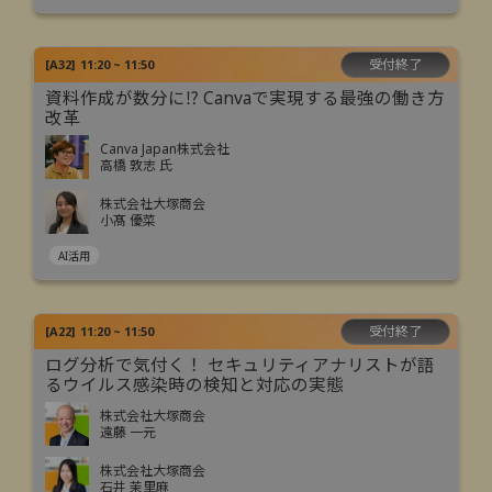
受付終了
[
A32
]
11:20 ~ 11:50
資料作成が数分に⁉ Canvaで実現する最強の働き方
改革
Canva Japan株式会社
高橋 敦志 氏
株式会社大塚商会
小髙 優菜
AI活用
受付終了
[
A22
]
11:20 ~ 11:50
ログ分析で気付く！ セキュリティアナリストが語
るウイルス感染時の検知と対応の実態
株式会社大塚商会
遠藤 一元
株式会社大塚商会
石井 茉里麻