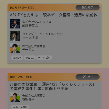
受付終了
[
A27
]
17:00 ~ 17:30
AIやDXを支える！ 現場データ蓄積・活用の最前線
株式会社シムトップス
前川 泰宏 氏
ウイングアーク１ｓｔ株式会社
小林 大悟 氏
株式会社大塚商会
光野 正人
製造DX
建設DX
データ活用
受付終了
[
B31
]
9:45 ~ 10:15
IT部門の救世主！ 運用代行「らくらくシリーズ」
で業務効率化と満足度向上を実現
株式会社大塚商会
古阪 晶平
人手不足対策