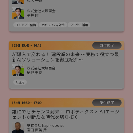
久米 一貴
株式会社大塚商会
平井 陸
ITインフラ整備
セキュリティ対策
クラウド活用
受付終了
[
B36
]
15:45 ~ 16:15
AI導入で変わる！ 建設業の未来 ～実務で役立つ最
新AIソリューションを徹底紹介～
株式会社大塚商会
納見 千春
AI活用
受付終了
[
B46
]
16:30 ~ 17:00
誰にでもチャンス到来！ ロボティクス × ＡIエージ
ェントが新たな時代を切り拓く
株式会社 hapi-robo st
富田 直美 氏