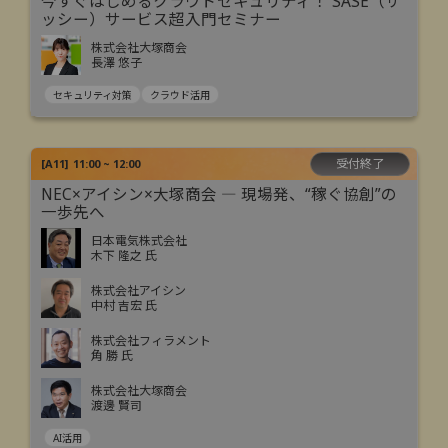
今すぐはじめるクラウドセキュリティ！ SASE（サ
ッシー）サービス超入門セミナー
株式会社大塚商会
長澤 悠子
セキュリティ対策
クラウド活用
受付終了
[
A11
]
11:00 ~ 12:00
NEC×アイシン×大塚商会 ― 現場発、“稼ぐ協創”の
一歩先へ
日本電気株式会社
木下 隆之 氏
株式会社アイシン
中村 吉宏 氏
株式会社フィラメント
角 勝 氏
株式会社大塚商会
渡邊 賢司
AI活用