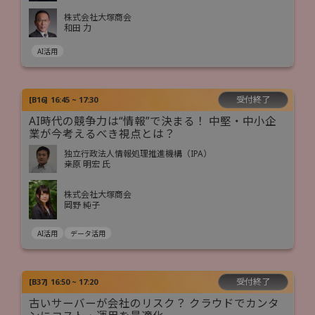
株式会社大塚商会
和田 力
AI活用
受付終了
[
B16
]
16:45 ~ 17:30
AI時代の競争力は“情報”で決まる！ 中堅・中小企
業が今考えるべき視点とは？
独立行政法人情報処理推進機構（IPA）
桒原 明宏 氏
株式会社大塚商会
岡野 純子
AI活用
データ活用
受付終了
[
B37
]
16:50 ~ 17:20
古いサーバーが会社のリスク？ クラウドでカンタ