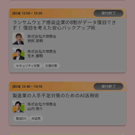
受付終了
[
B24
]
12:50 ~ 13:20
ランサムウェア感染企業の8割がデータ復旧でき
ず！ 復旧を考えた安心バックアップ術
株式会社大塚商会
野尻 英明
株式会社大塚商会
笠木 康明
セキュリティ対策
災害対策
受付終了
[
B34
]
13:40 ~ 14:10
製造業の人手不足対策のためのAI活用術
株式会社大塚商会
山内 僚介
製造DX
AI活用