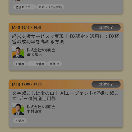
特別セミナー
セキュリティ対策
受付終了
[
A46
]
16:15 ~ 16:45
経営支援サービスで実現！ DX認定を活用してDX経
営の成功率を高める方法
株式会社大塚商会
田代 広治
AI活用
データ活用
業務DX
受付終了
[
A37
]
17:00 ~ 17:30
文字起こしは宝の山！ AIエージェントが“掘り起こ
す”データ資産活用術
株式会社大塚商会
木村 直貴
AI活用