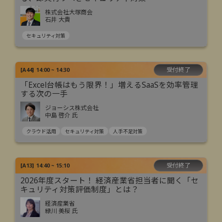
株式会社大塚商会
石井 大貴
セキュリティ対策
受付終了
[
A44
]
14:00 ~ 14:30
「Excel台帳はもう限界！」増えるSaaSを効率管理
する次の一手
ジョーシス株式会社
中島 啓介 氏
クラウド活用
セキュリティ対策
人手不足対策
受付終了
[
A13
]
14:40 ~ 15:10
2026年度スタート！ 経済産業省担当者に聞く「セ
キュリティ対策評価制度」とは？
経済産業省
緑川 美桜 氏