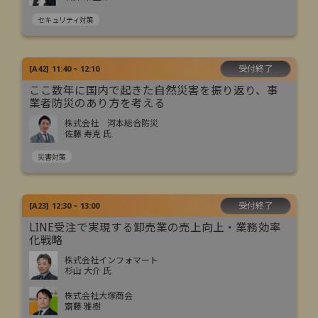
セキュリティ対策
受付終了
[
A42
]
11:40 ~ 12:10
ここ数年に国内で起きた自然災害を振り返り、事
業者防災のあり方を考える
株式会社 河本総合防災
佐藤 寿克 氏
災害対策
受付終了
[
A23
]
12:30 ~ 13:00
LINE受注で実現する卸売業の売上向上・業務効率
化戦略
株式会社インフォマート
杉山 大介 氏
株式会社大塚商会
齋藤 雅樹