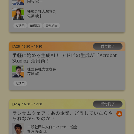
内村 公一
株式会社大塚商会
佐藤 映未
AI活用
業務DX
事例紹介
受付終了
[
A26
]
15:50 ~ 16:20
手軽に始める生成AI！ アドビの生成AI「Acrobat
Studio」活用術！
株式会社大塚商会
芹澤 崚
AI活用
受付終了
[
A14
]
16:00 ~ 17:00
ランサムウェア：あの企業、どうしていたらや
られなかったのか？
一般社団法人日本ハッカー協会
杉浦 隆幸 氏