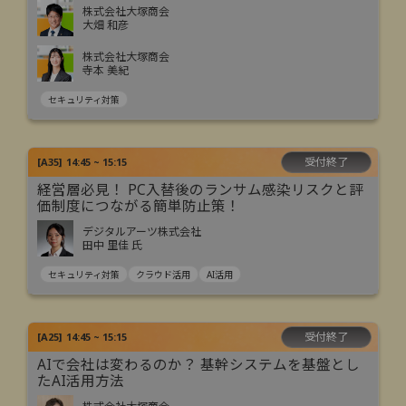
株式会社大塚商会
大畑 和彦
株式会社大塚商会
寺本 美紀
セキュリティ対策
受付終了
[
A35
]
14:45 ~ 15:15
経営層必見！ PC入替後のランサム感染リスクと評
価制度につながる簡単防止策！
デジタルアーツ株式会社
田中 里佳 氏
セキュリティ対策
クラウド活用
AI活用
受付終了
[
A25
]
14:45 ~ 15:15
AIで会社は変わるのか？ 基幹システムを基盤とし
たAI活用方法