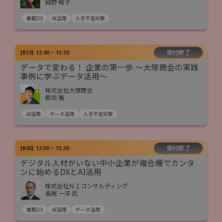
岡野 純子
業務DX
AI活用
人手不足対策
受付終了
[
B13
]
12:40 ~ 13:10
データで変わる！ 企業の第一歩 ～大塚商会の実践
事例に学ぶデータ活用～
株式会社大塚商会
郡司 篤
AI活用
データ活用
人手不足対策
受付終了
[
B43
]
12:50 ~ 13:20
デジタル人材がいない中小企業が複合機でカンタ
ンに始めるDXとAI活用
株式会社ＮＩコンサルティング
長尾 一洋 氏
業務DX
AI活用
データ活用