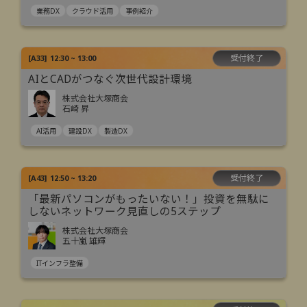
業務DX
クラウド活用
事例紹介
受付終了
[
A33
]
12:30 ~ 13:00
AIとCADがつなぐ次世代設計環境
株式会社大塚商会
石崎 昇
AI活用
建設DX
製造DX
受付終了
[
A43
]
12:50 ~ 13:20
「最新パソコンがもったいない！」投資を無駄に
しないネットワーク見直しの5ステップ
株式会社大塚商会
五十嵐 雄輝
ITインフラ整備