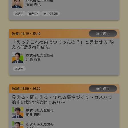
株式会社大塚商会
石田 真也
AI活用
業務DX
データ活用
受付終了
[
A45
]
15:10 ~ 15:40
「えっ⁉ これ社内でつくったの？」と言わせる”映
える”販促物作成法
株式会社大塚商会
川勝 秀喜
AI活用
受付終了
[
A36
]
15:50 ~ 16:20
見える・聞こえる・守れる職場づくり～カスハラ
抑止の鍵は“記録”にあり～
株式会社大塚商会
細井 宏明
株式会社大塚商会