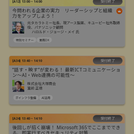
受付終了
[
A12
]
13:00 ~ 14:00
今問われる企業の実力 リーダーシップと組織
力をアップしよう！
元タカラトミー社長、現アース製薬、キユーピー社外取締
役、パナソニック顧問
ハロルド・ジョージ・メイ 氏
特別セミナー
業務DX
受付終了
[
A34
]
13:40 ~ 14:10
”話す・映す”が変わる！ 最新ICTコミュニケーショ
ン～AI・Web連携の可能性～
株式会社大塚商会
室前 正徳
ITインフラ整備
AI活用
受付終了
[
A24
]
13:40 ~ 14:10
後回しが招く崩壊！ Microsoft 365でここまででき
る、即実行すべきセキュリティ対策