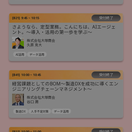
受付終了
[
B21
]
9:45 ~ 10:15
さようなら、定型業務。こんにちは、AIエージェ
ント。〜導入・活用の第一歩を学ぶ〜
株式会社大塚商会
久原 克大
AI活用
データ活用
受付終了
[
B41
]
10:00 ~ 10:45
経営課題としてのBOM～製造DXを成功に導くエン
ジニアリングチェーンマネジメント～
株式会社大塚商会
谷口 潤
製造DX
人手不足対策
データ活用
受付終了
[
B11
]
10:00 ~ 11:00