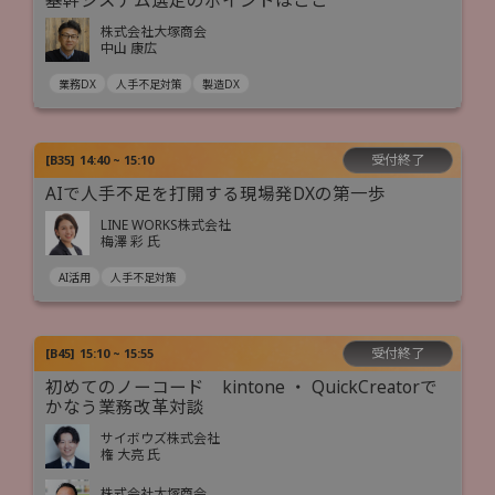
基幹システム選定のポイントはここ
株式会社大塚商会
中山 康広
業務DX
人手不足対策
製造DX
受付終了
[
B35
]
14:40 ~ 15:10
AIで人手不足を打開する現場発DXの第一歩
LINE WORKS株式会社
梅澤 彩 氏
AI活用
人手不足対策
受付終了
[
B45
]
15:10 ~ 15:55
初めてのノーコード kintone ・ QuickCreatorで
かなう業務改革対談
サイボウズ株式会社
権 大亮 氏
株式会社大塚商会