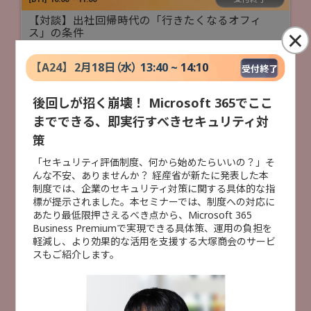
【対談】出社回帰時代の「行きたくなるオフィ
×
ス」の条件
フリー株式会社
佐々木 大輔 氏
【
A24
】
2月18日（水） 13:40 ~ 14:10
受付終了
株式会社月刊総務
豊田 健一 氏
後回しが招く崩壊！ Microsoft 365でここ
までできる、即実行すべきセキュリティ対
業務DX
策
×
「セキュリティ評価制度、何から始めたらいいの？」そ
受付終了
[
B22
]
10:50 ~ 11:20
んな不安、ありませんか？ 経産省が新たに発表した本
AI活用の落とし穴？ 知っておきたい情報漏洩リス
制度では、企業のセキュリティ対策に関する具体的な指
セミナー検索
クとセキュリティ対策
標が提示されました。本セミナーでは、制度への対応に
あたり最低限押さえるべき点から、Microsoft 365
株式会社大塚商会
Business Premiumで実現できる具体策、運用の負担を
特別セミナー
AI活用
データ活用
業務DX
小林 未青
軽減し、より効果的な活用を支援する大塚商会のサービ
人手不足対策
セキュリティ対策
災害対策
スもご紹介します。
AI活用
セキュリティ対策
事例紹介
クラウド活用
ITインフラ整備
製造DX
建設DX
事例紹介
受付終了
[
B32
]
11:00 ~ 11:30