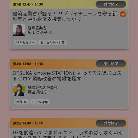
受付終了
[
B14
]
13:45 ~ 14:30
経済産業省が語る！ サプライチェーンを守る新
制度と中小企業支援策について
経済産業省
鈴木 菜穂子 氏
特別セミナー
セキュリティ対策
受付終了
[
B44
]
14:00 ~ 14:30
OTSUKA kintone STATIONは神ってる⁉ 追加コス
トゼロで業務改善の常識を覆す！
株式会社大塚商会
藤堂 風信子
業務DX
データ活用
受付終了
[
B25
]
14:00 ~ 15:00
DXを間違っていませんか？ こうすればうまくいく