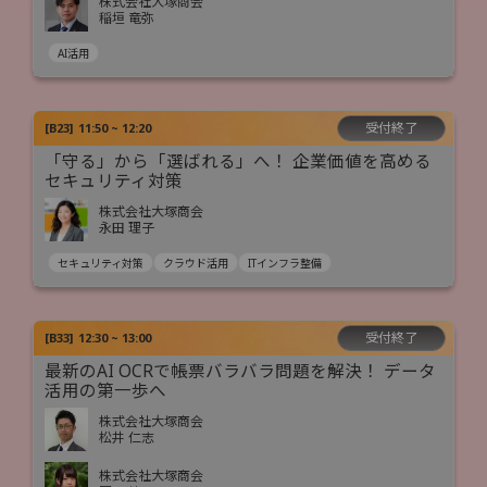
株式会社大塚商会
稲垣 竜弥
AI活用
受付終了
[
B23
]
11:50 ~ 12:20
「守る」から「選ばれる」へ！ 企業価値を高める
セキュリティ対策
株式会社大塚商会
永田 理子
セキュリティ対策
クラウド活用
ITインフラ整備
受付終了
[
B33
]
12:30 ~ 13:00
最新のAI OCRで帳票バラバラ問題を解決！ データ
活用の第一歩へ
株式会社大塚商会
松井 仁志
株式会社大塚商会