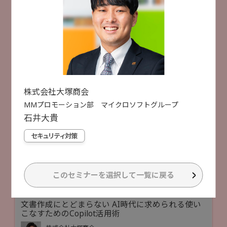
セキュリティ人材不足でもリスク最小化を目指す
2月18日
2月19日
「プロアクティブ」なアプローチ
トレンドマイクロ株式会社
福田 俊介 氏
選択した項目をリセットする
セキュリティ対策
人手不足対策
検索
株式会社大塚商会
受付終了
[
B42
]
11:30 ~ 12:00
検索件数
49件
MMプロモーション部 マイクロソフトグループ
【評価制度対応】DXとセキュリティを両立!!「ちょ
うどいい」サプライチェーン対策
石井
大貴
HENNGE株式会社
セキュリティ対策
市川 貴生 氏
セキュリティ対策
業務DX
クラウド活用
このセミナーを選択して一覧に戻る
受付終了
[
B12
]
11:35 ~ 12:05
文書作成にとどまらない AI時代に求められる使い
こなすためのCopilot活用術