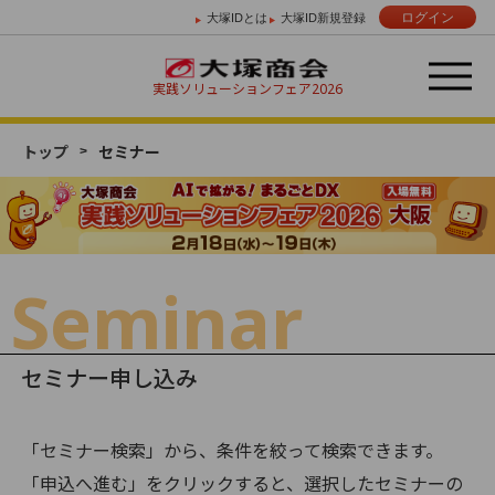
ログイン
大塚IDとは
大塚ID新規登録
実践ソリューションフェア
2026
トップ
セミナー
Day 01
Day 02
2/18 （水）
2/19 （木）
Seminar
セミナー申し込み
「セミナー検索」から、条件を絞って検索できます。
「申込へ進む」をクリックすると、選択したセミナーの