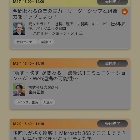
受付終了
[
A12
]
13:00 ~ 14:00
今問われる企業の実力 リーダーシップと組織
力をアップしよう！
元タカラトミー社長、現アース製薬、キユーピー社外取締
役、パナソニック顧問
ハロルド・ジョージ・メイ 氏
特別セミナー
業務DX
受付終了
[
A34
]
13:40 ~ 14:10
”話す・映す”が変わる！ 最新ICTコミュニケーショ
ン～AI・Web連携の可能性～
株式会社大塚商会
室前 正徳
ITインフラ整備
AI活用
受付終了
[
A24
]
13:40 ~ 14:10
後回しが招く崩壊！ Microsoft 365でここまででき
る、即実行すべきセキュリティ対策