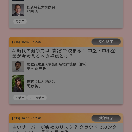
株式会社大塚商会
和田 力
AI活用
受付終了
[
B16
]
16:45 ~ 17:30
AI時代の競争力は“情報”で決まる！ 中堅・中小企
業が今考えるべき視点とは？
独立行政法人情報処理推進機構（IPA）
桒原 明宏 氏
株式会社大塚商会
岡野 純子
AI活用
データ活用
受付終了
[
B37
]
16:50 ~ 17:20
古いサーバーが会社のリスク？ クラウドでカンタ