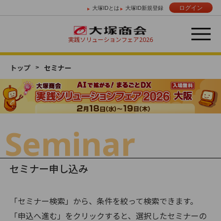
ログイン
大塚IDとは
大塚ID新規登録
実践ソリューションフェア
2026
トップ
セミナー
Day 01
Day 02
2/18 （水）
2/19 （木）
Seminar
セミナー申し込み
「セミナー検索」から、条件を絞って検索できます。
「申込へ進む」をクリックすると、選択したセミナーの