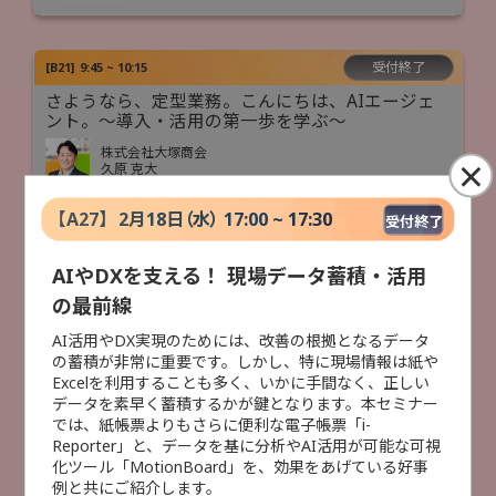
受付終了
[
B21
]
9:45 ~ 10:15
さようなら、定型業務。こんにちは、AIエージェ
ント。〜導入・活用の第一歩を学ぶ〜
株式会社大塚商会
×
久原 克大
AI活用
データ活用
【
A27
】
2月18日（水） 17:00 ~ 17:30
受付終了
AIやDXを支える！ 現場データ蓄積・活用
受付終了
[
B41
]
10:00 ~ 10:45
の最前線
経営課題としてのBOM～製造DXを成功に導くエン
ジニアリングチェーンマネジメント～
AI活用やDX実現のためには、改善の根拠となるデータ
の蓄積が非常に重要です。しかし、特に現場情報は紙や
株式会社大塚商会
Excelを利用することも多く、いかに手間なく、正しい
谷口 潤
データを素早く蓄積するかが鍵となります。本セミナー
製造DX
人手不足対策
データ活用
では、紙帳票よりもさらに便利な電子帳票「i-
Reporter」と、データを基に分析やAI活用が可能な可視
化ツール「MotionBoard」を、効果をあげている好事
例と共にご紹介します。
受付終了
[
B11
]
10:00 ~ 11:00