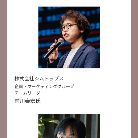
【対談】出社回帰時代の「行きたくなるオフィ
ス」の条件
フリー株式会社
佐々木 大輔 氏
株式会社月刊総務
豊田 健一 氏
業務DX
×
受付終了
[
B22
]
10:50 ~ 11:20
株式会社シムトップス
AI活用の落とし穴？ 知っておきたい情報漏洩リス
セミナー検索
企画・マーケティンググループ
クとセキュリティ対策
チームリーダー
株式会社大塚商会
前川
泰宏
氏
特別セミナー
AI活用
データ活用
業務DX
小林 未青
人手不足対策
セキュリティ対策
災害対策
AI活用
セキュリティ対策
事例紹介
クラウド活用
ITインフラ整備
製造DX
建設DX
事例紹介
受付終了
[
B32
]
11:00 ~ 11:30