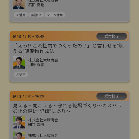
株式会社大塚商会
石田 真也
AI活用
業務DX
データ活用
受付終了
[
A45
]
15:10 ~ 15:40
「えっ⁉ これ社内でつくったの？」と言わせる”映
える”販促物作成法
株式会社大塚商会
川勝 秀喜
AI活用
受付終了
[
A36
]
15:50 ~ 16:20
見える・聞こえる・守れる職場づくり～カスハラ
抑止の鍵は“記録”にあり～
株式会社大塚商会
細井 宏明
株式会社大塚商会