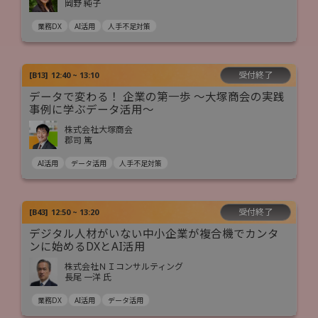
岡野 純子
業務DX
AI活用
人手不足対策
受付終了
[
B13
]
12:40 ~ 13:10
データで変わる！ 企業の第一歩 ～大塚商会の実践
事例に学ぶデータ活用～
株式会社大塚商会
郡司 篤
AI活用
データ活用
人手不足対策
受付終了
[
B43
]
12:50 ~ 13:20
デジタル人材がいない中小企業が複合機でカンタ
ンに始めるDXとAI活用
株式会社ＮＩコンサルティング
長尾 一洋 氏
業務DX
AI活用
データ活用