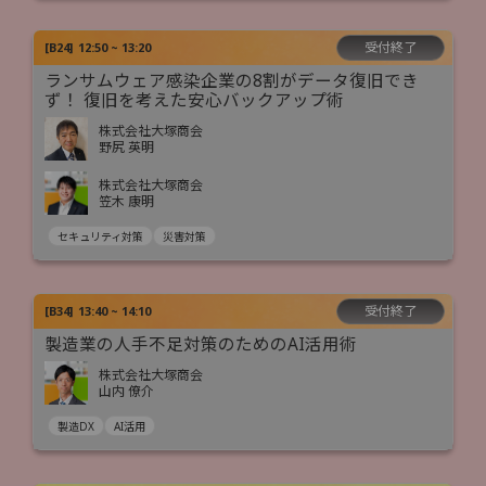
受付終了
[
B24
]
12:50 ~ 13:20
ランサムウェア感染企業の8割がデータ復旧でき
ず！ 復旧を考えた安心バックアップ術
株式会社大塚商会
野尻 英明
株式会社大塚商会
笠木 康明
セキュリティ対策
災害対策
受付終了
[
B34
]
13:40 ~ 14:10
製造業の人手不足対策のためのAI活用術
株式会社大塚商会
山内 僚介
製造DX
AI活用