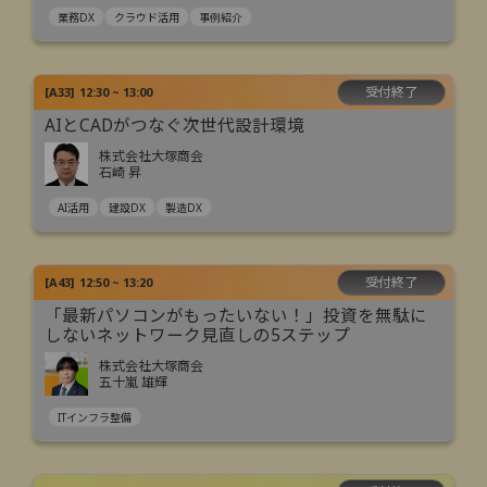
業務DX
クラウド活用
事例紹介
受付終了
[
A33
]
12:30 ~ 13:00
AIとCADがつなぐ次世代設計環境
株式会社大塚商会
石崎 昇
AI活用
建設DX
製造DX
受付終了
[
A43
]
12:50 ~ 13:20
「最新パソコンがもったいない！」投資を無駄に
しないネットワーク見直しの5ステップ
株式会社大塚商会
五十嵐 雄輝
ITインフラ整備