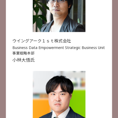
セキュリティ人材不足でもリスク最小化を目指す
2月18日
2月19日
「プロアクティブ」なアプローチ
トレンドマイクロ株式会社
福田 俊介 氏
選択した項目をリセットする
セキュリティ対策
人手不足対策
検索
ウイングアーク１ｓｔ株式会社
Business Data Empowerment Strategic Business Unit
受付終了
[
B42
]
11:30 ~ 12:00
検索件数
49件
事業戦略本部
【評価制度対応】DXとセキュリティを両立!!「ちょ
小林
大悟
氏
うどいい」サプライチェーン対策
HENNGE株式会社
市川 貴生 氏
セキュリティ対策
業務DX
クラウド活用
受付終了
[
B12
]
11:35 ~ 12:05
文書作成にとどまらない AI時代に求められる使い
こなすためのCopilot活用術