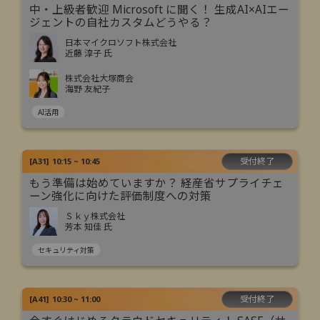
中・上級者歓迎 Microsoft に聞く！ 生成AI×AIエー
ジェントの自社カスタムどうやる？
日本マイクロソフト株式会社
近藤 淳子 氏
株式会社大塚商会
海野 友紀子
AI活用
受付終了
[
A31
]
10:15 ~ 10:45
もう準備は始めていますか？ 経産省サプライチェ
ーン強化に向けた評価制度への対策
Ｓｋｙ株式会社
芳本 知佳 氏
セキュリティ対策
受付終了
[
A41
]
10:30 ~ 11:00