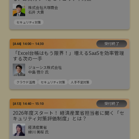
株式会社大塚商会
石井 大貴
セキュリティ対策
受付終了
[
A44
]
14:00 ~ 14:30
「Excel台帳はもう限界！」増えるSaaSを効率管理
する次の一手
ジョーシス株式会社
中島 啓介 氏
クラウド活用
セキュリティ対策
人手不足対策
受付終了
[
A13
]
14:40 ~ 15:10
2026年度スタート！ 経済産業省担当者に聞く「セ
キュリティ対策評価制度」とは？
経済産業省
緑川 美桜 氏