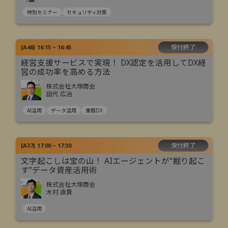
特別セミナー
セキュリティ対策
受付終了
[
A46
]
16:15 ~ 16:45
経営支援サービスで実現！ DX認定を活用してDX経
営の成功率を高める方法
株式会社大塚商会
田代 広治
AI活用
データ活用
業務DX
受付終了
[
A37
]
17:00 ~ 17:30
文字起こしは宝の山！ AIエージェントが“掘り起こ
す”データ資産活用術
株式会社大塚商会
木村 直貴
AI活用