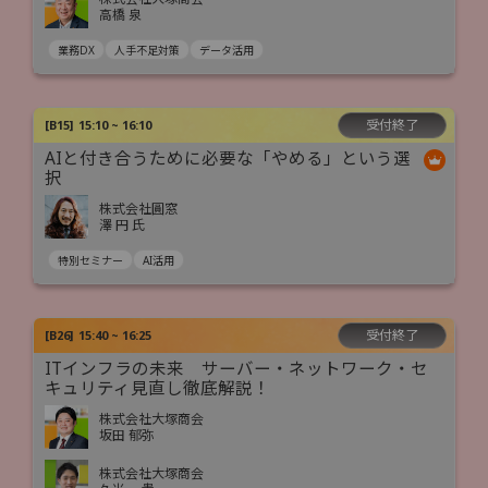
高橋 泉
業務DX
人手不足対策
データ活用
受付終了
[
B15
]
15:10 ~ 16:10
AIと付き合うために必要な「やめる」という選
択
株式会社圓窓
澤 円 氏
特別セミナー
AI活用
受付終了
[
B26
]
15:40 ~ 16:25
ITインフラの未来 サーバー・ネットワーク・セ
キュリティ見直し徹底解説！
株式会社大塚商会
坂田 郁弥
株式会社大塚商会