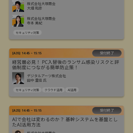
株式会社大塚商会
大畑 和彦
株式会社大塚商会
寺本 美紀
セキュリティ対策
受付終了
[
A35
]
14:45 ~ 15:15
経営層必見！ PC入替後のランサム感染リスクと評
価制度につながる簡単防止策！
デジタルアーツ株式会社
田中 里佳 氏
セキュリティ対策
クラウド活用
AI活用
受付終了
[
A25
]
14:45 ~ 15:15
AIで会社は変わるのか？ 基幹システムを基盤とし
たAI活用方法