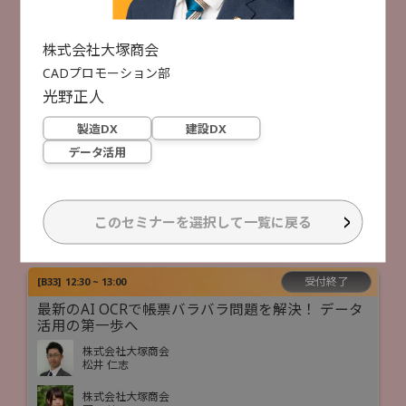
株式会社大塚商会
稲垣 竜弥
AI活用
株式会社大塚商会
CADプロモーション部
光野
正人
受付終了
[
B23
]
11:50 ~ 12:20
製造DX
建設DX
「守る」から「選ばれる」へ！ 企業価値を高める
セキュリティ対策
データ活用
株式会社大塚商会
永田 理子
このセミナーを選択して一覧に戻る
セキュリティ対策
クラウド活用
ITインフラ整備
受付終了
[
B33
]
12:30 ~ 13:00
最新のAI OCRで帳票バラバラ問題を解決！ データ
活用の第一歩へ
株式会社大塚商会
松井 仁志
株式会社大塚商会