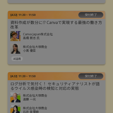
受付終了
[
A32
]
11:20 ~ 11:50
資料作成が数分に⁉ Canvaで実現する最強の働き方
改革
Canva Japan株式会社
高橋 敦志 氏
株式会社大塚商会
小髙 優菜
AI活用
受付終了
[
A22
]
11:20 ~ 11:50
ログ分析で気付く！ セキュリティアナリストが語
るウイルス感染時の検知と対応の実態
株式会社大塚商会
遠藤 一元
株式会社大塚商会
石井 茉里麻