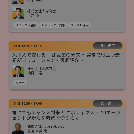
久米 一貴
株式会社大塚商会
平井 陸
ITインフラ整備
セキュリティ対策
クラウド活用
受付終了
[
B36
]
15:45 ~ 16:15
AI導入で変わる！ 建設業の未来 ～実務で役立つ最
新AIソリューションを徹底紹介～
株式会社大塚商会
納見 千春
AI活用
受付終了
[
B46
]
16:30 ~ 17:00
誰にでもチャンス到来！ ロボティクス × ＡIエージ
ェントが新たな時代を切り拓く
株式会社 hapi-robo st
富田 直美 氏