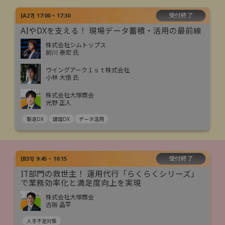
受付終了
[
A27
]
17:00 ~ 17:30
AIやDXを支える！ 現場データ蓄積・活用の最前線
株式会社シムトップス
前川 泰宏 氏
ウイングアーク１ｓｔ株式会社
小林 大悟 氏
株式会社大塚商会
光野 正人
製造DX
建設DX
データ活用
受付終了
[
B31
]
9:45 ~ 10:15
IT部門の救世主！ 運用代行「らくらくシリーズ」
で業務効率化と満足度向上を実現
株式会社大塚商会
古阪 晶平
人手不足対策