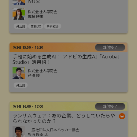
内村 公一
株式会社大塚商会
佐藤 映未
AI活用
業務DX
事例紹介
受付終了
[
A26
]
15:50 ~ 16:20
手軽に始める生成AI！ アドビの生成AI「Acrobat
Studio」活用術！
株式会社大塚商会
芹澤 崚
AI活用
受付終了
[
A14
]
16:00 ~ 17:00
ランサムウェア：あの企業、どうしていたらや
られなかったのか？
一般社団法人日本ハッカー協会
杉浦 隆幸 氏