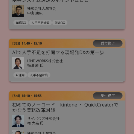
基幹システム選定のポイントはここ
株式会社大塚商会
中山 康広
業務DX
人手不足対策
製造DX
受付終了
[
B35
]
14:40 ~ 15:10
AIで人手不足を打開する現場発DXの第一歩
LINE WORKS株式会社
梅澤 彩 氏
AI活用
人手不足対策
受付終了
[
B45
]
15:10 ~ 15:55
初めてのノーコード kintone ・ QuickCreatorで
かなう業務改革対談
サイボウズ株式会社
権 大亮 氏
株式会社大塚商会