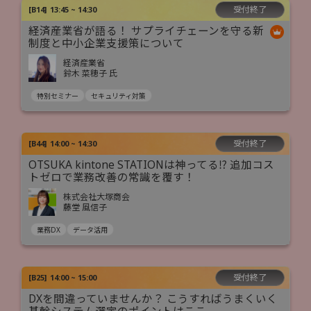
受付終了
[
B14
]
13:45 ~ 14:30
経済産業省が語る！ サプライチェーンを守る新
制度と中小企業支援策について
経済産業省
鈴木 菜穂子 氏
特別セミナー
セキュリティ対策
受付終了
[
B44
]
14:00 ~ 14:30
OTSUKA kintone STATIONは神ってる⁉ 追加コス
トゼロで業務改善の常識を覆す！
株式会社大塚商会
藤堂 風信子
業務DX
データ活用
受付終了
[
B25
]
14:00 ~ 15:00
DXを間違っていませんか？ こうすればうまくいく