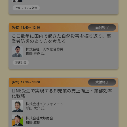
セキュリティ対策
受付終了
[
A42
]
11:40 ~ 12:10
ここ数年に国内で起きた自然災害を振り返り、事
業者防災のあり方を考える
株式会社 河本総合防災
佐藤 寿克 氏
災害対策
受付終了
[
A23
]
12:30 ~ 13:00
LINE受注で実現する卸売業の売上向上・業務効率
化戦略
株式会社インフォマート
杉山 大介 氏
株式会社大塚商会
齋藤 雅樹