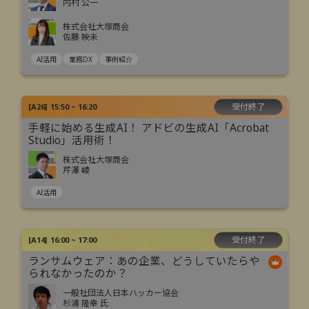
内村 公一
株式会社大塚商会
佐藤 映未
AI活用
業務DX
事例紹介
受付終了
[
A26
]
15:50 ~ 16:20
手軽に始める生成AI！ アドビの生成AI「Acrobat
Studio」活用術！
株式会社大塚商会
芹澤 崚
AI活用
受付終了
[
A14
]
16:00 ~ 17:00
ランサムウェア：あの企業、どうしていたらや
られなかったのか？
一般社団法人日本ハッカー協会
杉浦 隆幸 氏