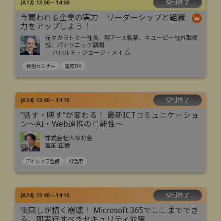
受付終了
[
A12
]
13:00 ~ 14:00
今問われる企業の実力 リーダーシップと組織
力をアップしよう！
元タカラトミー社長、現アース製薬、キユーピー社外取締
役、パナソニック顧問
ハロルド・ジョージ・メイ 氏
特別セミナー
業務DX
受付終了
[
A34
]
13:40 ~ 14:10
”話す・映す”が変わる！ 最新ICTコミュニケーショ
ン～AI・Web連携の可能性～
株式会社大塚商会
室前 正徳
ITインフラ整備
AI活用
受付終了
[
A24
]
13:40 ~ 14:10
後回しが招く崩壊！ Microsoft 365でここまででき
る、即実行すべきセキュリティ対策