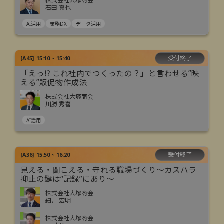
株式会社大塚商会
石田 真也
AI活用
業務DX
データ活用
受付終了
[
A45
]
15:10 ~ 15:40
「えっ⁉ これ社内でつくったの？」と言わせる”映
える”販促物作成法
株式会社大塚商会
川勝 秀喜
AI活用
受付終了
[
A36
]
15:50 ~ 16:20
見える・聞こえる・守れる職場づくり～カスハラ
抑止の鍵は“記録”にあり～
株式会社大塚商会
細井 宏明
株式会社大塚商会