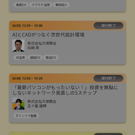
業務DX
クラウド活用
事例紹介
受付終了
[
A33
]
12:30 ~ 13:00
AIとCADがつなぐ次世代設計環境
株式会社大塚商会
石崎 昇
AI活用
建設DX
製造DX
受付終了
[
A43
]
12:50 ~ 13:20
「最新パソコンがもったいない！」投資を無駄に
しないネットワーク見直しの5ステップ
株式会社大塚商会
五十嵐 雄輝
ITインフラ整備