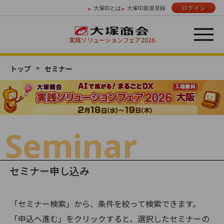
ログイン
大塚IDとは
大塚ID新規登録
実践ソリューションフェア
2026
トップ
セミナー
Day 01
Day 02
2/18 （水）
2/19 （木）
Seminar
セミナー申し込み
「セミナー検索」から、条件を絞って検索できます。
「申込へ進む」をクリックすると、選択したセミナーの