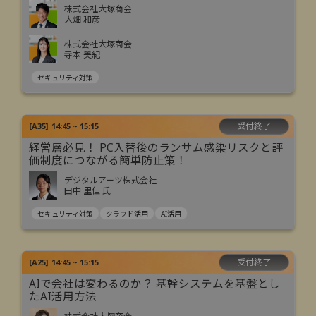
株式会社大塚商会
大畑 和彦
株式会社大塚商会
寺本 美紀
セキュリティ対策
受付終了
[
A35
]
14:45 ~ 15:15
経営層必見！ PC入替後のランサム感染リスクと評
価制度につながる簡単防止策！
デジタルアーツ株式会社
田中 里佳 氏
セキュリティ対策
クラウド活用
AI活用
受付終了
[
A25
]
14:45 ~ 15:15
AIで会社は変わるのか？ 基幹システムを基盤とし
たAI活用方法