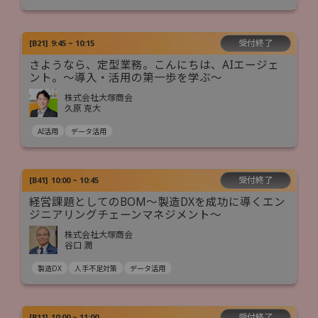
受付終了
[
B21
]
9:45 ~ 10:15
さようなら、定型業務。こんにちは、AIエージェ
ント。〜導入・活用の第一歩を学ぶ〜
株式会社大塚商会
久原 克大
AI活用
データ活用
受付終了
[
B41
]
10:00 ~ 10:45
経営課題としてのBOM～製造DXを成功に導くエン
ジニアリングチェーンマネジメント～
株式会社大塚商会
谷口 潤
製造DX
人手不足対策
データ活用
受付終了
[
B11
]
10:00 ~ 11:00