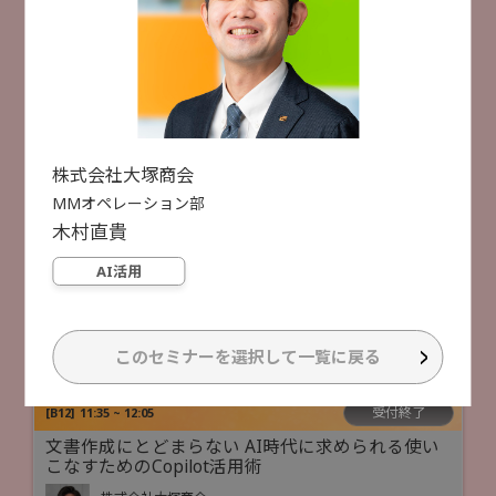
セキュリティ人材不足でもリスク最小化を目指す
2月18日
2月19日
「プロアクティブ」なアプローチ
トレンドマイクロ株式会社
福田 俊介 氏
選択した項目をリセットする
セキュリティ対策
人手不足対策
検索
株式会社大塚商会
受付終了
[
B42
]
11:30 ~ 12:00
検索件数
49件
MMオペレーション部
木村
直貴
【評価制度対応】DXとセキュリティを両立!!「ちょ
うどいい」サプライチェーン対策
AI活用
HENNGE株式会社
市川 貴生 氏
セキュリティ対策
業務DX
クラウド活用
このセミナーを選択して一覧に戻る
受付終了
[
B12
]
11:35 ~ 12:05
文書作成にとどまらない AI時代に求められる使い
こなすためのCopilot活用術