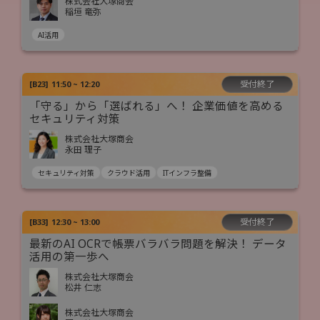
株式会社大塚商会
稲垣 竜弥
AI活用
受付終了
[
B23
]
11:50 ~ 12:20
「守る」から「選ばれる」へ！ 企業価値を高める
セキュリティ対策
株式会社大塚商会
永田 理子
セキュリティ対策
クラウド活用
ITインフラ整備
受付終了
[
B33
]
12:30 ~ 13:00
最新のAI OCRで帳票バラバラ問題を解決！ データ
活用の第一歩へ
株式会社大塚商会
松井 仁志
株式会社大塚商会