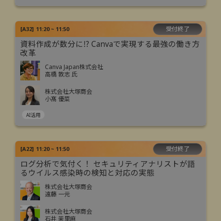
受付終了
[
A32
]
11:20 ~ 11:50
資料作成が数分に⁉ Canvaで実現する最強の働き方
改革
Canva Japan株式会社
高橋 敦志 氏
株式会社大塚商会
小髙 優菜
AI活用
受付終了
[
A22
]
11:20 ~ 11:50
ログ分析で気付く！ セキュリティアナリストが語
るウイルス感染時の検知と対応の実態
株式会社大塚商会
遠藤 一元
株式会社大塚商会
石井 茉里麻