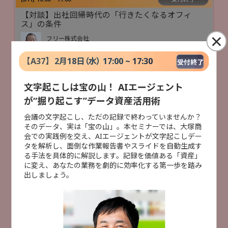
【対談】出社回帰時代の「行きたくなるオフィ
ス」の条件
×
フリー株式会社
佐々木 大輔 氏
【
A37
】
2月18日（水） 17:00 ~ 17:30
受付終了
株式会社月刊総務
豊田 健一 氏
文字起こしは宝の山！ AIエージェント
業務DX
が“掘り起こす”データ資産活用術
×
会議の文字起こし、ただの記録で終わっていませんか？
受付終了
[
B22
]
10:50 ~ 11:20
そのデータ、実は「宝の山」。本セミナーでは、大塚商
会での実践例を交え、AIエージェントが文字起こしデー
AI活用の落とし穴？ 知っておきたい情報漏洩リス
セミナー検索
タを解析し、面倒な作業報告書やスライドを自動生成す
クとセキュリティ対策
る手法を具体的に解説します。記録を価値ある「資産」
株式会社大塚商会
に変え、あなたの業務を劇的に効率化する第一歩を踏み
特別セミナー
AI活用
データ活用
業務DX
小林 未青
出しましょう。
人手不足対策
セキュリティ対策
災害対策
AI活用
セキュリティ対策
事例紹介
クラウド活用
ITインフラ整備
製造DX
建設DX
事例紹介
受付終了
[
B32
]
11:00 ~ 11:30