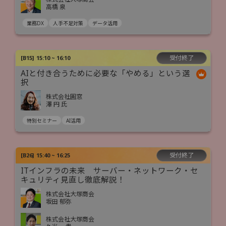
高橋 泉
業務DX
人手不足対策
データ活用
受付終了
[
B15
]
15:10 ~ 16:10
AIと付き合うために必要な「やめる」という選
択
株式会社圓窓
澤 円 氏
特別セミナー
AI活用
受付終了
[
B26
]
15:40 ~ 16:25
ITインフラの未来 サーバー・ネットワーク・セ
キュリティ見直し徹底解説！
株式会社大塚商会
坂田 郁弥
株式会社大塚商会