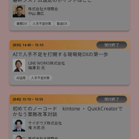
基幹システム選定のポイントはここ
株式会社大塚商会
中山 康広
業務DX
人手不足対策
製造DX
受付終了
[
B35
]
14:40 ~ 15:10
AIで人手不足を打開する現場発DXの第一歩
LINE WORKS株式会社
梅澤 彩 氏
AI活用
人手不足対策
受付終了
[
B45
]
15:10 ~ 15:55
初めてのノーコード kintone ・ QuickCreatorで
かなう業務改革対談
サイボウズ株式会社
権 大亮 氏
株式会社大塚商会