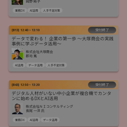
岡野 純子
業務DX
AI活用
人手不足対策
受付終了
[
B13
]
12:40 ~ 13:10
データで変わる！ 企業の第一歩 ～大塚商会の実践
事例に学ぶデータ活用～
株式会社大塚商会
郡司 篤
AI活用
データ活用
人手不足対策
受付終了
[
B43
]
12:50 ~ 13:20
デジタル人材がいない中小企業が複合機でカンタ
ンに始めるDXとAI活用
株式会社ＮＩコンサルティング
長尾 一洋 氏
業務DX
AI活用
データ活用