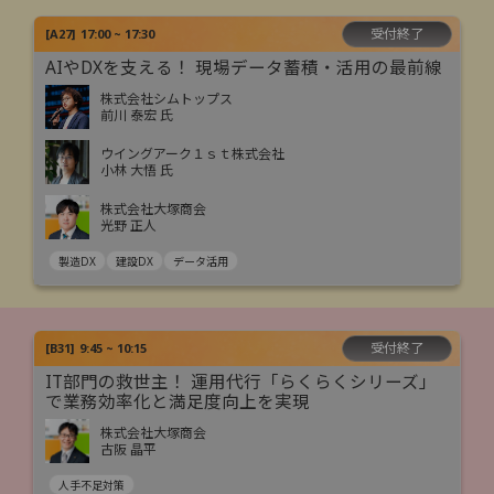
受付終了
[
A27
]
17:00 ~ 17:30
AIやDXを支える！ 現場データ蓄積・活用の最前線
株式会社シムトップス
前川 泰宏 氏
ウイングアーク１ｓｔ株式会社
小林 大悟 氏
株式会社大塚商会
光野 正人
製造DX
建設DX
データ活用
受付終了
[
B31
]
9:45 ~ 10:15
IT部門の救世主！ 運用代行「らくらくシリーズ」
で業務効率化と満足度向上を実現
株式会社大塚商会
古阪 晶平
人手不足対策