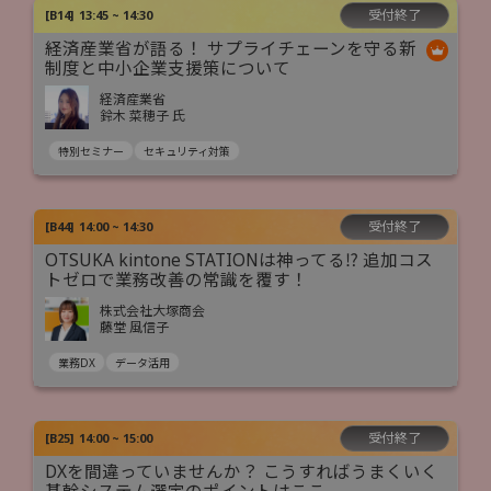
受付終了
[
B14
]
13:45 ~ 14:30
経済産業省が語る！ サプライチェーンを守る新
制度と中小企業支援策について
経済産業省
鈴木 菜穂子 氏
特別セミナー
セキュリティ対策
受付終了
[
B44
]
14:00 ~ 14:30
OTSUKA kintone STATIONは神ってる⁉ 追加コス
トゼロで業務改善の常識を覆す！
株式会社大塚商会
藤堂 風信子
業務DX
データ活用
受付終了
[
B25
]
14:00 ~ 15:00
DXを間違っていませんか？ こうすればうまくいく