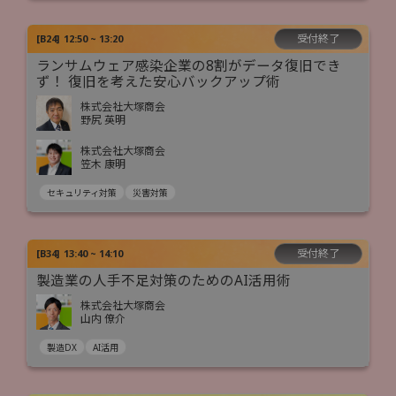
受付終了
[
B24
]
12:50 ~ 13:20
ランサムウェア感染企業の8割がデータ復旧でき
ず！ 復旧を考えた安心バックアップ術
株式会社大塚商会
野尻 英明
株式会社大塚商会
笠木 康明
セキュリティ対策
災害対策
受付終了
[
B34
]
13:40 ~ 14:10
製造業の人手不足対策のためのAI活用術
株式会社大塚商会
山内 僚介
製造DX
AI活用