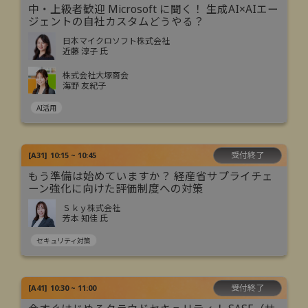
中・上級者歓迎 Microsoft に聞く！ 生成AI×AIエー
ジェントの自社カスタムどうやる？
日本マイクロソフト株式会社
近藤 淳子 氏
株式会社大塚商会
海野 友紀子
AI活用
受付終了
[
A31
]
10:15 ~ 10:45
もう準備は始めていますか？ 経産省サプライチェ
ーン強化に向けた評価制度への対策
Ｓｋｙ株式会社
芳本 知佳 氏
セキュリティ対策
受付終了
[
A41
]
10:30 ~ 11:00