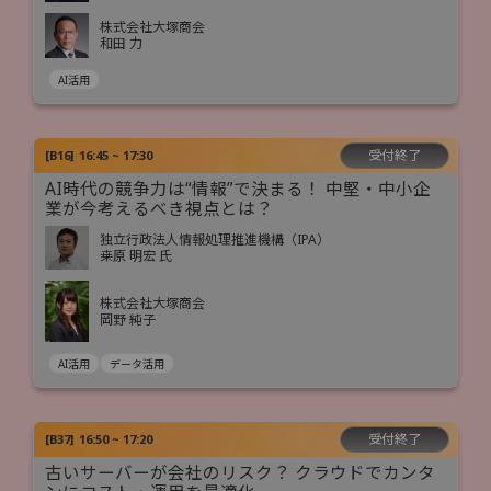
株式会社大塚商会
和田 力
AI活用
受付終了
[
B16
]
16:45 ~ 17:30
AI時代の競争力は“情報”で決まる！ 中堅・中小企
業が今考えるべき視点とは？
独立行政法人情報処理推進機構（IPA）
桒原 明宏 氏
株式会社大塚商会
岡野 純子
AI活用
データ活用
受付終了
[
B37
]
16:50 ~ 17:20
古いサーバーが会社のリスク？ クラウドでカンタ