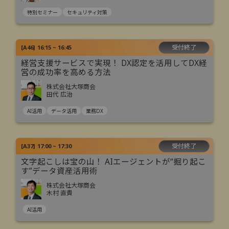
特別セミナー
セキュリティ対策
受付終了
[
A46
]
16:15 ~ 16:45
経営支援サービスで実現！ DX認定を活用してDX経
営の成功率を高める方法
株式会社大塚商会
田代 広治
AI活用
データ活用
業務DX
受付終了
[
A37
]
17:00 ~ 17:30
文字起こしは宝の山！ AIエージェントが“掘り起こ
す”データ資産活用術
株式会社大塚商会
木村 直貴
AI活用