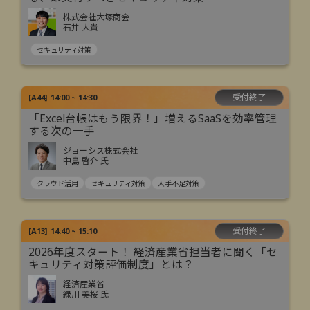
株式会社大塚商会
石井 大貴
セキュリティ対策
受付終了
[
A44
]
14:00 ~ 14:30
「Excel台帳はもう限界！」増えるSaaSを効率管理
する次の一手
ジョーシス株式会社
中島 啓介 氏
クラウド活用
セキュリティ対策
人手不足対策
受付終了
[
A13
]
14:40 ~ 15:10
2026年度スタート！ 経済産業省担当者に聞く「セ
キュリティ対策評価制度」とは？
経済産業省
緑川 美桜 氏