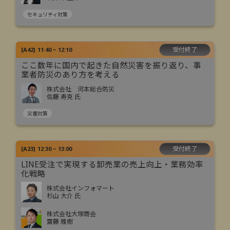
セキュリティ対策
受付終了
[
A42
]
11:40 ~ 12:10
ここ数年に国内で起きた自然災害を振り返り、事
業者防災のあり方を考える
株式会社 河本総合防災
佐藤 寿克 氏
災害対策
受付終了
[
A23
]
12:30 ~ 13:00
LINE受注で実現する卸売業の売上向上・業務効率
化戦略
株式会社インフォマート
杉山 大介 氏
株式会社大塚商会
齋藤 雅樹