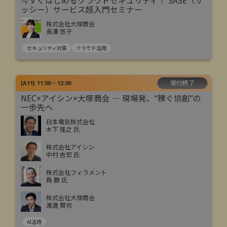
今すぐはじめるクラウドセキュリティ！ SASE（サ
ッシー）サービス超入門セミナー
株式会社大塚商会
長澤 悠子
セキュリティ対策
クラウド活用
受付終了
[
A11
]
11:00 ~ 12:00
NEC×アイシン×大塚商会 ― 現場発、“稼ぐ協創”の
一歩先へ
日本電気株式会社
木下 隆之 氏
株式会社アイシン
中村 吉宏 氏
株式会社フィラメント
角 勝 氏
株式会社大塚商会
渡邊 賢司
AI活用