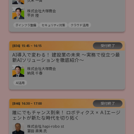
久米 一貴
株式会社大塚商会
平井 陸
ITインフラ整備
セキュリティ対策
クラウド活用
受付終了
[
B36
]
15:45 ~ 16:15
AI導入で変わる！ 建設業の未来 ～実務で役立つ最
新AIソリューションを徹底紹介～
株式会社大塚商会
納見 千春
AI活用
受付終了
[
B46
]
16:30 ~ 17:00
誰にでもチャンス到来！ ロボティクス × ＡIエージ
ェントが新たな時代を切り拓く
株式会社 hapi-robo st
富田 直美 氏