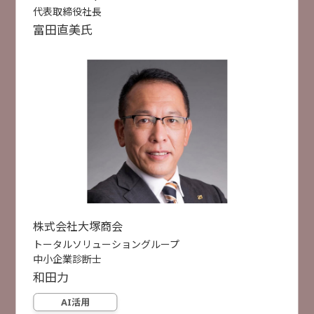
セキュリティ人材不足でもリスク最小化を目指す
代表取締役社長
2月18日
2月19日
「プロアクティブ」なアプローチ
富田
直美
氏
トレンドマイクロ株式会社
福田 俊介 氏
選択した項目をリセットする
セキュリティ対策
人手不足対策
検索
受付終了
[
B42
]
11:30 ~ 12:00
検索件数
49件
【評価制度対応】DXとセキュリティを両立!!「ちょ
うどいい」サプライチェーン対策
HENNGE株式会社
市川 貴生 氏
セキュリティ対策
業務DX
クラウド活用
株式会社大塚商会
トータルソリューショングループ
中小企業診断士
受付終了
[
B12
]
11:35 ~ 12:05
和田
力
文書作成にとどまらない AI時代に求められる使い
こなすためのCopilot活用術
AI活用