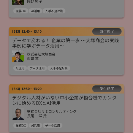
岡野 純子
業務DX
AI活用
人手不足対策
受付終了
[
B13
]
12:40 ~ 13:10
データで変わる！ 企業の第一歩 ～大塚商会の実践
事例に学ぶデータ活用～
株式会社大塚商会
郡司 篤
AI活用
データ活用
人手不足対策
受付終了
[
B43
]
12:50 ~ 13:20
デジタル人材がいない中小企業が複合機でカンタ
ンに始めるDXとAI活用
株式会社ＮＩコンサルティング
長尾 一洋 氏
業務DX
AI活用
データ活用