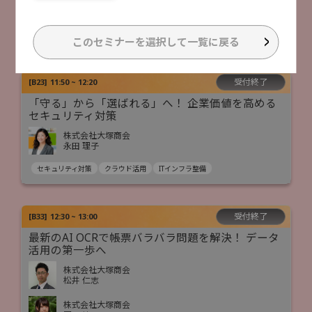
株式会社大塚商会
稲垣 竜弥
AI活用
このセミナーを選択して一覧に戻る
受付終了
[
B23
]
11:50 ~ 12:20
「守る」から「選ばれる」へ！ 企業価値を高める
セキュリティ対策
株式会社大塚商会
永田 理子
セキュリティ対策
クラウド活用
ITインフラ整備
受付終了
[
B33
]
12:30 ~ 13:00
最新のAI OCRで帳票バラバラ問題を解決！ データ
活用の第一歩へ
株式会社大塚商会
松井 仁志
株式会社大塚商会