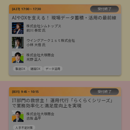
受付終了
[
A27
]
17:00 ~ 17:30
AIやDXを支える！ 現場データ蓄積・活用の最前線
株式会社シムトップス
前川 泰宏 氏
ウイングアーク１ｓｔ株式会社
小林 大悟 氏
株式会社大塚商会
光野 正人
製造DX
建設DX
データ活用
受付終了
[
B31
]
9:45 ~ 10:15
IT部門の救世主！ 運用代行「らくらくシリーズ」
で業務効率化と満足度向上を実現
株式会社大塚商会
古阪 晶平
人手不足対策