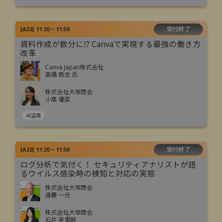
受付終了
[
A32
]
11:20 ~ 11:50
資料作成が数分に⁉ Canvaで実現する最強の働き方
改革
Canva Japan株式会社
高橋 敦志 氏
株式会社大塚商会
小髙 優菜
AI活用
受付終了
[
A22
]
11:20 ~ 11:50
ログ分析で気付く！ セキュリティアナリストが語
るウイルス感染時の検知と対応の実態
株式会社大塚商会
遠藤 一元
株式会社大塚商会
石井 茉里麻