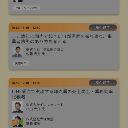
セキュリティ対策
受付終了
[
A42
]
11:40 ~ 12:10
ここ数年に国内で起きた自然災害を振り返り、事
業者防災のあり方を考える
株式会社 河本総合防災
佐藤 寿克 氏
災害対策
受付終了
[
A23
]
12:30 ~ 13:00
LINE受注で実現する卸売業の売上向上・業務効率
化戦略
株式会社インフォマート
杉山 大介 氏
株式会社大塚商会
齋藤 雅樹