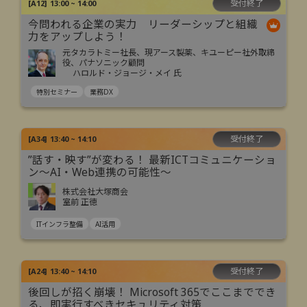
受付終了
[
A12
]
13:00 ~ 14:00
今問われる企業の実力 リーダーシップと組織
力をアップしよう！
元タカラトミー社長、現アース製薬、キユーピー社外取締
役、パナソニック顧問
ハロルド・ジョージ・メイ 氏
特別セミナー
業務DX
受付終了
[
A34
]
13:40 ~ 14:10
”話す・映す”が変わる！ 最新ICTコミュニケーショ
ン～AI・Web連携の可能性～
株式会社大塚商会
室前 正徳
ITインフラ整備
AI活用
受付終了
[
A24
]
13:40 ~ 14:10
後回しが招く崩壊！ Microsoft 365でここまででき
る、即実行すべきセキュリティ対策