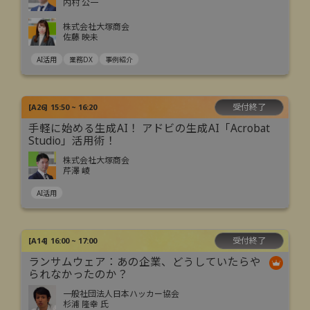
内村 公一
株式会社大塚商会
佐藤 映未
AI活用
業務DX
事例紹介
受付終了
[
A26
]
15:50 ~ 16:20
手軽に始める生成AI！ アドビの生成AI「Acrobat
Studio」活用術！
株式会社大塚商会
芹澤 崚
AI活用
受付終了
[
A14
]
16:00 ~ 17:00
ランサムウェア：あの企業、どうしていたらや
られなかったのか？
一般社団法人日本ハッカー協会
杉浦 隆幸 氏