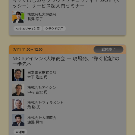
今すぐはじめるクラウドセキュリティ！ SASE（サ
ッシー）サービス超入門セミナー
株式会社大塚商会
長澤 悠子
セキュリティ対策
クラウド活用
受付終了
[
A11
]
11:00 ~ 12:00
NEC×アイシン×大塚商会 ― 現場発、“稼ぐ協創”の
一歩先へ
日本電気株式会社
木下 隆之 氏
株式会社アイシン
中村 吉宏 氏
株式会社フィラメント
角 勝 氏
株式会社大塚商会
渡邊 賢司
AI活用