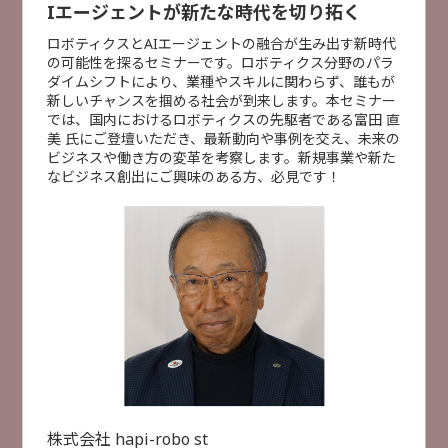
Iエージェントが新たな時代を切り拓く
【対談】出社回帰時代の「行きたくなるオフィ
ロボティクスとAIエージェントの融合が生み出す新時代
ス」の条件
の可能性を探るセミナーです。ロボティクス分野のパラ
フリー株式会社
ダイムシフトにより、業種やスキルに関わらず、誰もが
佐々木 大輔 氏
新しいチャンスを掴める社会が到来します。本セミナー
では、国内におけるロボティクスの先駆者である富田 直
株式会社月刊総務
美 氏にご登壇いただき、最新動向や事例を交え、未来の
豊田 健一 氏
ビジネスや働き方の変革を考察します。新規事業や新た
業務DX
なビジネス創出にご興味のある方、必見です！
×
受付終了
[
B22
]
10:50 ~ 11:20
AI活用の落とし穴？ 知っておきたい情報漏洩リス
セミナー検索
クとセキュリティ対策
株式会社大塚商会
特別セミナー
AI活用
データ活用
業務DX
小林 未青
人手不足対策
セキュリティ対策
災害対策
AI活用
セキュリティ対策
事例紹介
クラウド活用
ITインフラ整備
製造DX
建設DX
事例紹介
受付終了
[
B32
]
11:00 ~ 11:30
株式会社 hapi-robo st