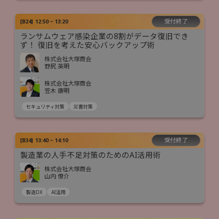
受付終了
[
B24
]
12:50 ~ 13:20
ランサムウェア感染企業の8割がデータ復旧でき
ず！ 復旧を考えた安心バックアップ術
株式会社大塚商会
野尻 英明
株式会社大塚商会
笠木 康明
セキュリティ対策
災害対策
受付終了
[
B34
]
13:40 ~ 14:10
製造業の人手不足対策のためのAI活用術
株式会社大塚商会
山内 僚介
製造DX
AI活用