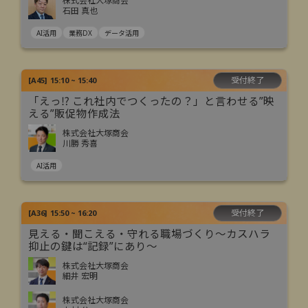
株式会社大塚商会
石田 真也
AI活用
業務DX
データ活用
受付終了
[
A45
]
15:10 ~ 15:40
「えっ⁉ これ社内でつくったの？」と言わせる”映
える”販促物作成法
株式会社大塚商会
川勝 秀喜
AI活用
受付終了
[
A36
]
15:50 ~ 16:20
見える・聞こえる・守れる職場づくり～カスハラ
抑止の鍵は“記録”にあり～
株式会社大塚商会
細井 宏明
株式会社大塚商会