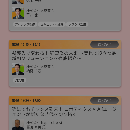
久米 一貴
株式会社大塚商会
平井 陸
ITインフラ整備
セキュリティ対策
クラウド活用
受付終了
[
B36
]
15:45 ~ 16:15
AI導入で変わる！ 建設業の未来 ～実務で役立つ最
新AIソリューションを徹底紹介～
株式会社大塚商会
納見 千春
AI活用
受付終了
[
B46
]
16:30 ~ 17:00
誰にでもチャンス到来！ ロボティクス × ＡIエージ
ェントが新たな時代を切り拓く
株式会社 hapi-robo st
富田 直美 氏