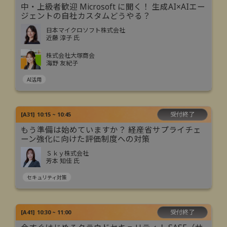
中・上級者歓迎 Microsoft に聞く！ 生成AI×AIエー
ジェントの自社カスタムどうやる？
日本マイクロソフト株式会社
近藤 淳子 氏
株式会社大塚商会
海野 友紀子
AI活用
受付終了
[
A31
]
10:15 ~ 10:45
もう準備は始めていますか？ 経産省サプライチェ
ーン強化に向けた評価制度への対策
Ｓｋｙ株式会社
芳本 知佳 氏
セキュリティ対策
受付終了
[
A41
]
10:30 ~ 11:00