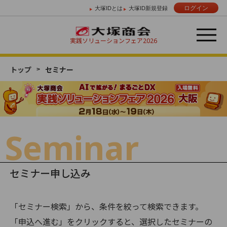
ログイン
大塚IDとは
大塚ID新規登録
実践ソリューションフェア
2026
トップ
セミナー
Day 01
Day 02
2/18 （水）
2/19 （木）
Seminar
セミナー申し込み
「セミナー検索」から、条件を絞って検索できます。
「申込へ進む」をクリックすると、選択したセミナーの