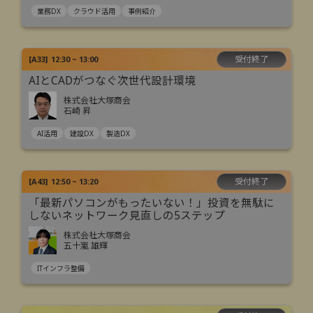
業務DX
クラウド活用
事例紹介
受付終了
[
A33
]
12:30 ~ 13:00
AIとCADがつなぐ次世代設計環境
株式会社大塚商会
石崎 昇
AI活用
建設DX
製造DX
受付終了
[
A43
]
12:50 ~ 13:20
「最新パソコンがもったいない！」投資を無駄に
しないネットワーク見直しの5ステップ
株式会社大塚商会
五十嵐 雄輝
ITインフラ整備