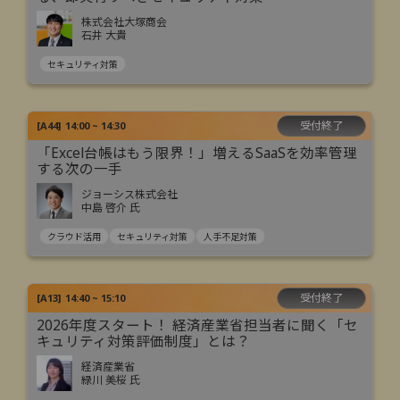
株式会社大塚商会
石井 大貴
セキュリティ対策
受付終了
[
A44
]
14:00 ~ 14:30
「Excel台帳はもう限界！」増えるSaaSを効率管理
する次の一手
ジョーシス株式会社
中島 啓介 氏
クラウド活用
セキュリティ対策
人手不足対策
受付終了
[
A13
]
14:40 ~ 15:10
2026年度スタート！ 経済産業省担当者に聞く「セ
キュリティ対策評価制度」とは？
経済産業省
緑川 美桜 氏