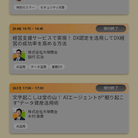
特別セミナー
セキュリティ対策
受付終了
[
A46
]
16:15 ~ 16:45
経営支援サービスで実現！ DX認定を活用してDX経
営の成功率を高める方法
株式会社大塚商会
田代 広治
AI活用
データ活用
業務DX
受付終了
[
A37
]
17:00 ~ 17:30
文字起こしは宝の山！ AIエージェントが“掘り起こ
す”データ資産活用術
株式会社大塚商会
木村 直貴
AI活用