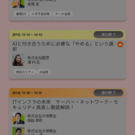
高橋 泉
業務DX
人手不足対策
データ活用
受付終了
[
B15
]
15:10 ~ 16:10
AIと付き合うために必要な「やめる」という選
択
株式会社圓窓
澤 円 氏
特別セミナー
AI活用
受付終了
[
B26
]
15:40 ~ 16:25
ITインフラの未来 サーバー・ネットワーク・セ
キュリティ見直し徹底解説！
株式会社大塚商会
坂田 郁弥
株式会社大塚商会