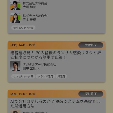
株式会社大塚商会
大畑 和彦
株式会社大塚商会
寺本 美紀
セキュリティ対策
受付終了
[
A35
]
14:45 ~ 15:15
経営層必見！ PC入替後のランサム感染リスクと評
価制度につながる簡単防止策！
デジタルアーツ株式会社
田中 里佳 氏
セキュリティ対策
クラウド活用
AI活用
受付終了
[
A25
]
14:45 ~ 15:15
AIで会社は変わるのか？ 基幹システムを基盤とし
たAI活用方法