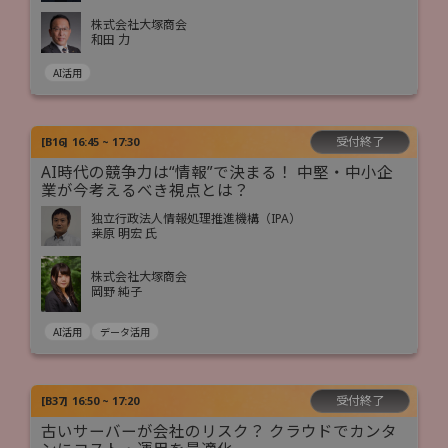
株式会社大塚商会
和田 力
AI活用
受付終了
[
B16
]
16:45 ~ 17:30
AI時代の競争力は“情報”で決まる！ 中堅・中小企
業が今考えるべき視点とは？
独立行政法人情報処理推進機構（IPA）
桒原 明宏 氏
株式会社大塚商会
岡野 純子
AI活用
データ活用
受付終了
[
B37
]
16:50 ~ 17:20
古いサーバーが会社のリスク？ クラウドでカンタ