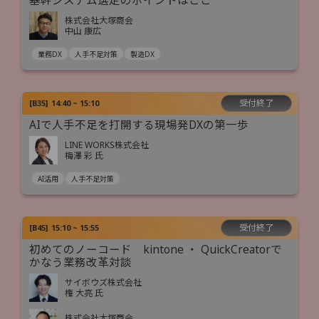
基幹システム選定のポイントはここ
株式会社大塚商会
中山 康広
業務DX
人手不足対策
製造DX
受付終了
[
B35
]
14:40 ~ 15:10
AIで人手不足を打開する現場発DXの第一歩
LINE WORKS株式会社
梅澤 彩 氏
AI活用
人手不足対策
受付終了
[
B45
]
15:10 ~ 15:55
初めてのノーコード kintone ・ QuickCreatorで
かなう業務改革対談
サイボウズ株式会社
権 大亮 氏
株式会社大塚商会