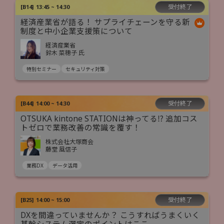
受付終了
[
B14
]
13:45 ~ 14:30
経済産業省が語る！ サプライチェーンを守る新
制度と中小企業支援策について
経済産業省
鈴木 菜穂子 氏
特別セミナー
セキュリティ対策
受付終了
[
B44
]
14:00 ~ 14:30
OTSUKA kintone STATIONは神ってる⁉ 追加コス
トゼロで業務改善の常識を覆す！
株式会社大塚商会
藤堂 風信子
業務DX
データ活用
受付終了
[
B25
]
14:00 ~ 15:00
DXを間違っていませんか？ こうすればうまくいく