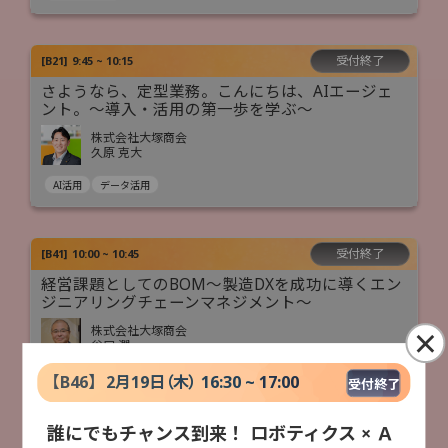
受付終了
[
B21
]
9:45 ~ 10:15
さようなら、定型業務。こんにちは、AIエージェ
ント。〜導入・活用の第一歩を学ぶ〜
株式会社大塚商会
久原 克大
AI活用
データ活用
受付終了
[
B41
]
10:00 ~ 10:45
経営課題としてのBOM～製造DXを成功に導くエン
ジニアリングチェーンマネジメント～
×
株式会社大塚商会
谷口 潤
製造DX
人手不足対策
データ活用
【
B46
】
2月19日（木） 16:30 ~ 17:00
受付終了
誰にでもチャンス到来！ ロボティクス × Ａ
受付終了
[
B11
]
10:00 ~ 11:00