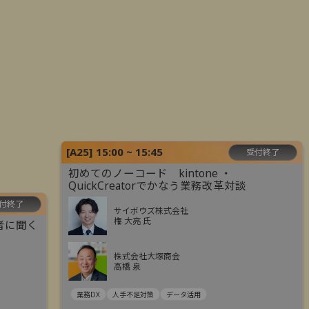
[
A25
]
15:00 ~ 15:45
受付終了
初めてのノーコード kintone ・
QuickCreatorでかなう業務改革対談
付終了
サイボウズ株式会社
権 大亮 氏
者に聞く
株式会社大塚商会
高橋 泉
業務DX
人手不足対策
データ活用