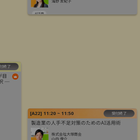
海野 友紀子
AI活用
付終了
が目
択 ─
[
A22
]
11:20 ~ 11:50
受付終了
製造業の人手不足対策のためのAI活用術
株式会社大塚商会
山内 僚介