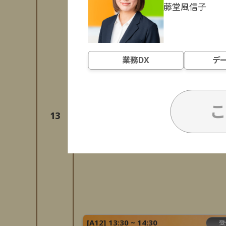
藤堂
風信子
業務DX
デ
こ
13
[
A12
]
13:30 ~ 14:30
受