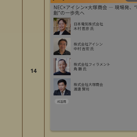
NEC×アイシン×大塚商会 ― 現場発、
創”の一歩先へ
日本電気株式会社
木村 哲彦 氏
株式会社アイシン
中村 吉宏 氏
株式会社フィラメント
角 勝 氏
14
株式会社大塚商会
渡邊 賢司
AI活用