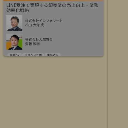
LINE受注で実現する卸売業の売上向上・業務
効率化戦略
株式会社インフォマート
杉山 大介 氏
株式会社大塚商会
齋藤 雅樹
業務DX
クラウド活用
事例紹介