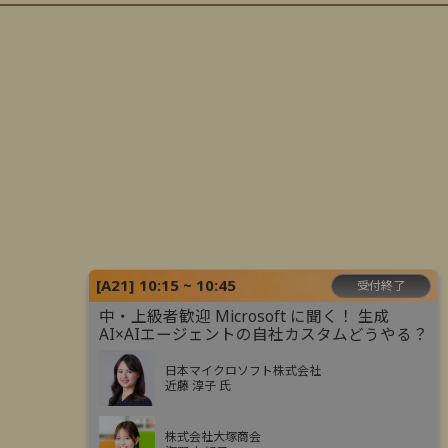
[
A21
]
10:15 ~ 10:45
受付終了
中・上級者歓迎 Microsoft に聞く！ 生成
AI×AIエージェントの自社カスタムどうやる？
日本マイクロソフト株式会社
近藤 淳子 氏
株式会社大塚商会