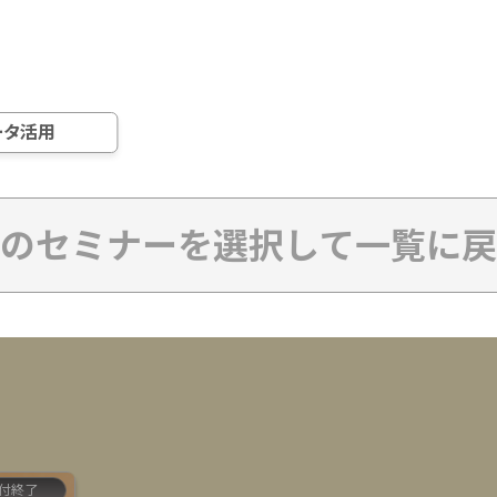
2月4日
2月5日
2月6日
[
A23
]
12:45 ~ 13:15
受付終了
選択した項目をリセットする
「最新パソコンがもったいない！」投資を無
駄にしないネットワーク見直しの5ステップ
ータ活用
検索
株式会社大塚商会
五十嵐 雄輝
検索件数
52件
のセミナーを選択して一覧に戻
ITインフラ整備
付終了