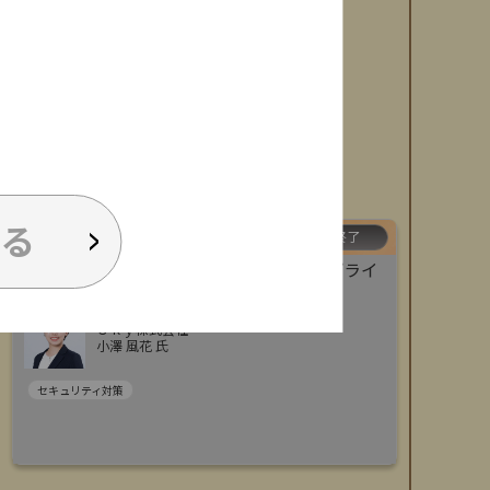
る
[
A33
]
13:00 ~ 13:30
受付終了
もう準備は始めていますか？ 経産省サプライ
チェーン強化に向けた評価制度への対策
Ｓｋｙ株式会社
小澤 風花 氏
セキュリティ対策