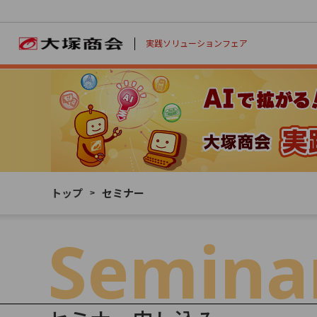
実践ソリューションフェア
Day 01
Day 02
2/4 （水）
2/5 （木）
トップ
セミナー
Semina