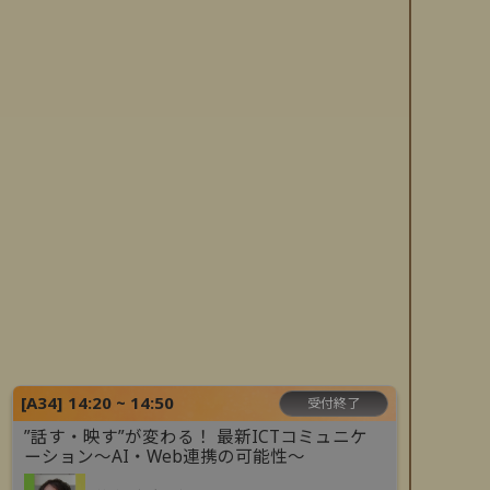
[
A34
]
14:20 ~ 14:50
受付終了
”話す・映す”が変わる！ 最新ICTコミュニケ
ーション～AI・Web連携の可能性～