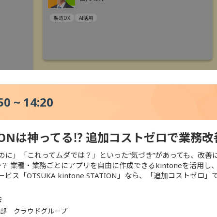
製造DX
AI活用
0 ~ 14:20
 STATIONは神ってる⁉ 追加コストゼロで業
のに」「これってムダでは？」といった“気づき”があっても、改善
？ 業種・業務ごとにアプリを自由に作成できるkintoneを活用し
活用
データ活用
業務DX
人手
「OTSUKA kintone STATION」なら、「追加コストゼ
ド活用
ITインフラ整備
製造DX
建
会
ン部 クラウドグループ