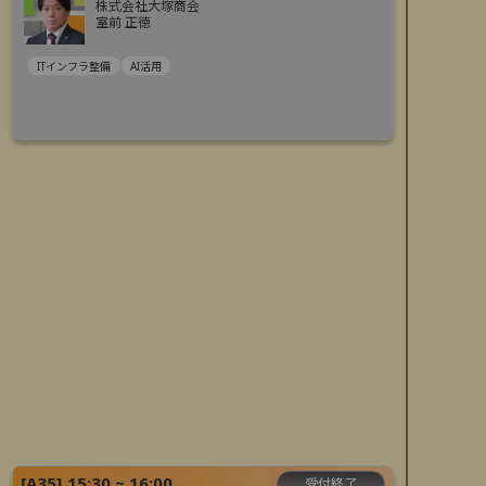
株式会社大塚商会
室前 正徳
ITインフラ整備
AI活用
[
A35
]
15:30 ~ 16:00
受付終了