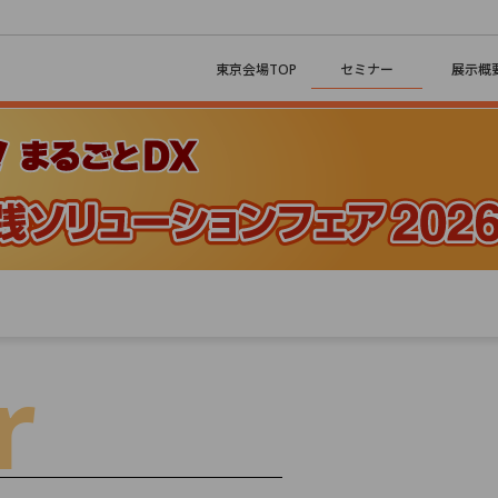
東京会場TOP
セミナー
展示概
Day 03
2/6 （金）
r