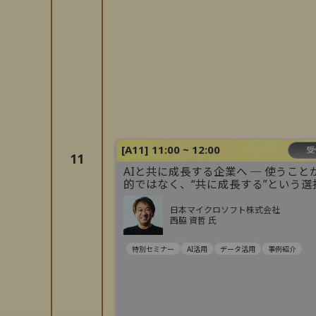
[
A11
]
11:00 ~ 12:00
受
11
AIと共に成長する企業へ ─ 使うこと
的ではなく、“共に成長する”という選
日本マイクロソフト株式会社
西脇 資哲 氏
特別セミナー
AI活用
データ活用
事例紹介