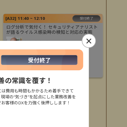
[
A32
]
11:40 ~ 12:10
受付終了
ログ分析で気付く！ セキュリティアナリスト
が語るウイルス感染時の検知と対応の実態
×
株式会社大塚商会
遠藤 一元
×
受付終了
株式会社大塚商会
石井 茉里麻
セキュリティ対策
務改善の常識を覆す！
には費用も時間もかかるため着手できて
、現場の“気づき”を起点にした業務改善を
不足対策
セキュリティ対策
ロ」でお客様のDXを力強く後押しします！
設DX
事例紹介