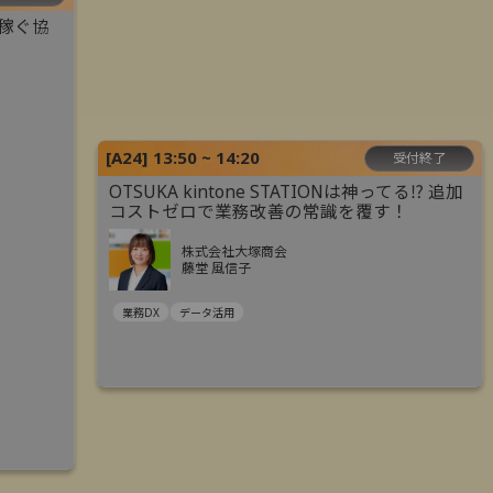
“稼ぐ協
[
A24
]
13:50 ~ 14:20
受付終了
OTSUKA kintone STATIONは神ってる⁉ 追加
コストゼロで業務改善の常識を覆す！
株式会社大塚商会
藤堂 風信子
業務DX
データ活用