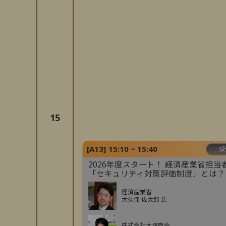
15
[
A13
]
15:10 ~ 15:40
受
2026年度スタート！ 経済産業省担当
「セキュリティ対策評価制度」とは？
経済産業省
大久保 佐太郎 氏
株式会社大塚商会