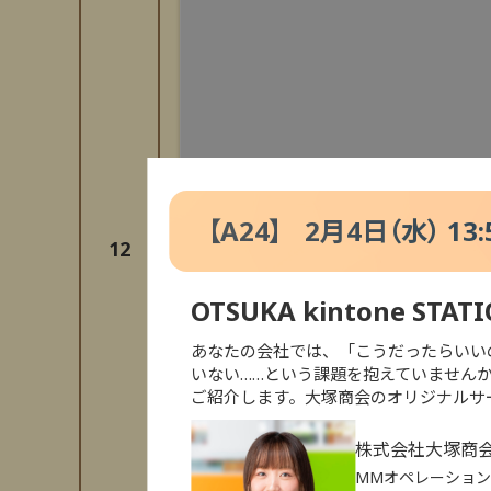
【
A24
】
2月4日（水） 13:5
12
セミナー検索
OTSUKA kintone
あなたの会社では、「こうだったらいい
いない……という課題を抱えていませんか
特別セミナー
AI
ご紹介します。大塚商会のオリジナルサービス
災害対策
クラウ
株式会社大塚商
MMオペレーショ