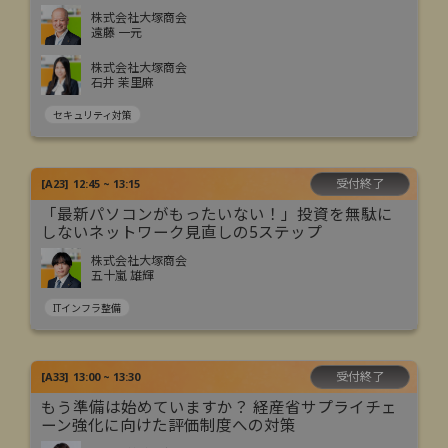
株式会社大塚商会
遠藤 一元
株式会社大塚商会
石井 茉里麻
セキュリティ対策
受付終了
[
A23
]
12:45 ~ 13:15
「最新パソコンがもったいない！」投資を無駄に
しないネットワーク見直しの5ステップ
株式会社大塚商会
五十嵐 雄輝
ITインフラ整備
受付終了
[
A33
]
13:00 ~ 13:30
もう準備は始めていますか？ 経産省サプライチェ
ーン強化に向けた評価制度への対策