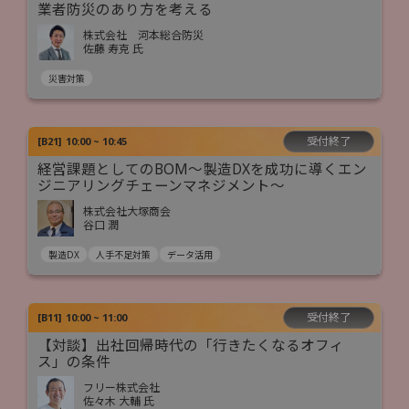
業者防災のあり方を考える
株式会社 河本総合防災
佐藤 寿克 氏
災害対策
受付終了
[
B21
]
10:00 ~ 10:45
経営課題としてのBOM～製造DXを成功に導くエン
ジニアリングチェーンマネジメント～
株式会社大塚商会
谷口 潤
製造DX
人手不足対策
データ活用
受付終了
[
B11
]
10:00 ~ 11:00
【対談】出社回帰時代の「行きたくなるオフィ
ス」の条件
フリー株式会社
佐々木 大輔 氏