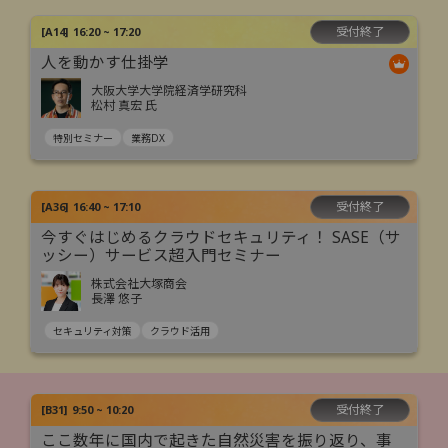
受付終了
[
A14
]
16:20 ~ 17:20
人を動かす仕掛学
大阪大学大学院経済学研究科
松村 真宏 氏
特別セミナー
業務DX
受付終了
[
A36
]
16:40 ~ 17:10
今すぐはじめるクラウドセキュリティ！ SASE（サ
ッシー）サービス超入門セミナー
株式会社大塚商会
長澤 悠子
セキュリティ対策
クラウド活用
受付終了
[
B31
]
9:50 ~ 10:20
ここ数年に国内で起きた自然災害を振り返り、事