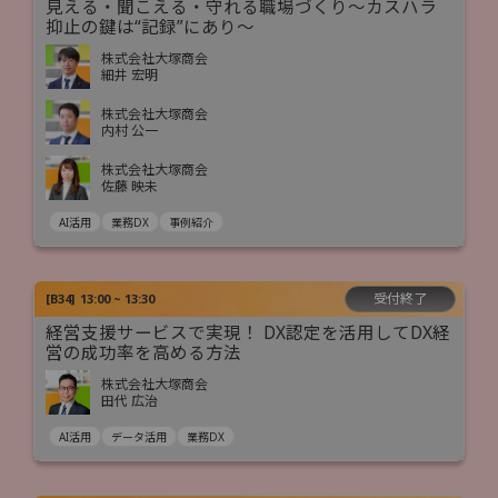
見える・聞こえる・守れる職場づくり～カスハラ
抑止の鍵は“記録”にあり～
株式会社大塚商会
細井 宏明
株式会社大塚商会
内村 公一
株式会社大塚商会
佐藤 映未
AI活用
業務DX
事例紹介
受付終了
[
B34
]
13:00 ~ 13:30
経営支援サービスで実現！ DX認定を活用してDX経
営の成功率を高める方法
株式会社大塚商会
田代 広治
AI活用
データ活用
業務DX