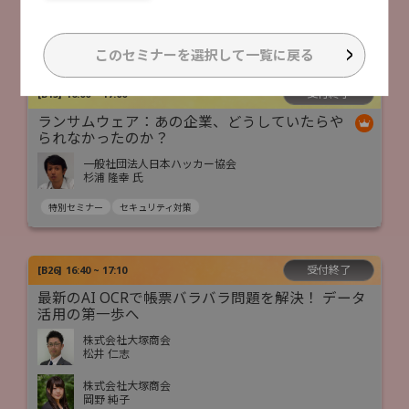
石田 真也
AI活用
業務DX
データ活用
このセミナーを選択して一覧に戻る
受付終了
[
B15
]
16:00 ~ 17:00
ランサムウェア：あの企業、どうしていたらや
られなかったのか？
一般社団法人日本ハッカー協会
杉浦 隆幸 氏
特別セミナー
セキュリティ対策
受付終了
[
B26
]
16:40 ~ 17:10
最新のAI OCRで帳票バラバラ問題を解決！ データ
活用の第一歩へ
株式会社大塚商会
松井 仁志
株式会社大塚商会
岡野 純子