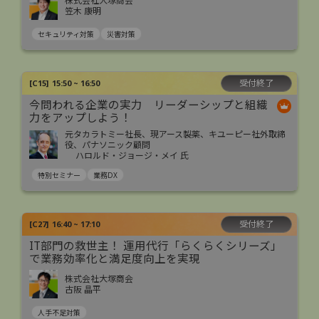
株式会社大塚商会
笠木 康明
セキュリティ対策
災害対策
受付終了
[
C15
]
15:50 ~ 16:50
今問われる企業の実力 リーダーシップと組織
力をアップしよう！
元タカラトミー社長、現アース製薬、キユーピー社外取締
役、パナソニック顧問
ハロルド・ジョージ・メイ 氏
特別セミナー
業務DX
受付終了
[
C27
]
16:40 ~ 17:10
IT部門の救世主！ 運用代行「らくらくシリーズ」
で業務効率化と満足度向上を実現
株式会社大塚商会
古阪 晶平
人手不足対策