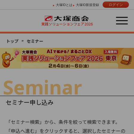
ログイン
大塚IDとは
大塚ID新規登録
実践ソリューションフェア
2026
トップ
セミナー
Day 01
Day 02
Day 03
2/4 （水）
2/5 （木）
2/6 （金）
Seminar
セミナー申し込み
「セミナー検索」から、条件を絞って検索できます。
「申込へ進む」をクリックすると、選択したセミナーの