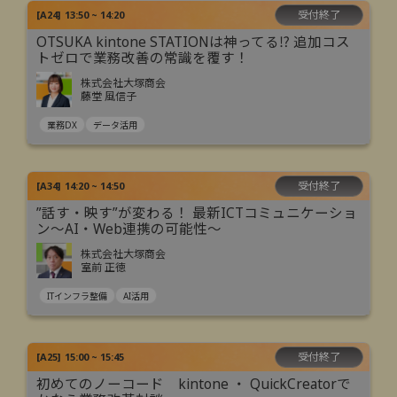
受付終了
[
A24
]
13:50 ~ 14:20
OTSUKA kintone STATIONは神ってる⁉ 追加コス
トゼロで業務改善の常識を覆す！
株式会社大塚商会
藤堂 風信子
業務DX
データ活用
受付終了
[
A34
]
14:20 ~ 14:50
”話す・映す”が変わる！ 最新ICTコミュニケーショ
ン～AI・Web連携の可能性～
株式会社大塚商会
室前 正徳
ITインフラ整備
AI活用
受付終了
[
A25
]
15:00 ~ 15:45
初めてのノーコード kintone ・ QuickCreatorで