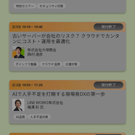
特別セミナー
セキュリティ対策
受付終了
[
C31
]
10:10 ~ 10:40
古いサーバーが会社のリスク？ クラウドでカンタ
ンにコスト・運用を最適化
株式会社大塚商会
西村 達彦
ITインフラ整備
クラウド活用
災害対策
受付終了
[
C22
]
10:50 ~ 11:20
AIで人手不足を打開する現場発DXの第一歩
LINE WORKS株式会社
梅澤 彩 氏
AI活用
人手不足対策