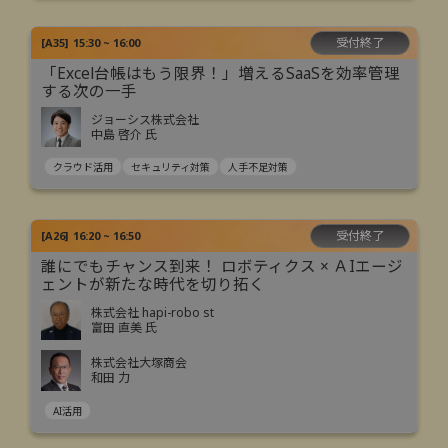
受付終了
[
A35
]
15:30 ~ 16:00
「Excel台帳はもう限界！」増えるSaaSを効率管理
する次の一手
ジョーシス株式会社
中島 啓介 氏
クラウド活用
セキュリティ対策
人手不足対策
受付終了
[
A26
]
16:20 ~ 16:50
誰にでもチャンス到来！ ロボティクス × ＡIエージ
ェントが新たな時代を切り拓く
株式会社 hapi-robo st
富田 直美 氏
株式会社大塚商会
和田 力
AI活用