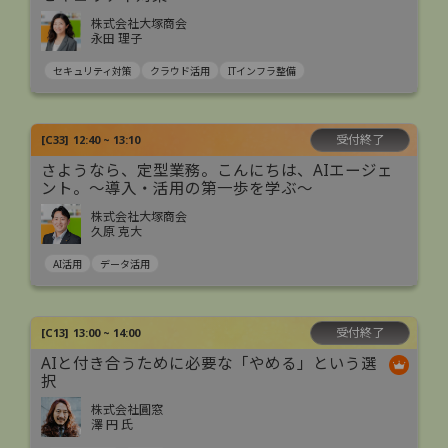
株式会社大塚商会
永田 理子
セキュリティ対策
クラウド活用
ITインフラ整備
受付終了
[
C33
]
12:40 ~ 13:10
さようなら、定型業務。こんにちは、AIエージェ
ント。〜導入・活用の第一歩を学ぶ〜
株式会社大塚商会
久原 克大
AI活用
データ活用
受付終了
[
C13
]
13:00 ~ 14:00
AIと付き合うために必要な「やめる」という選
択
株式会社圓窓
澤 円 氏