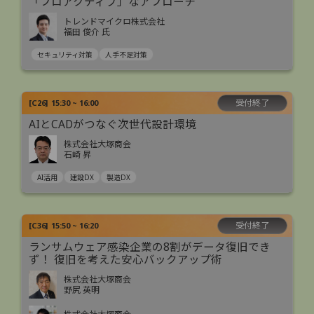
「プロアクティブ」なアプローチ
トレンドマイクロ株式会社
福田 俊介 氏
セキュリティ対策
人手不足対策
受付終了
[
C26
]
15:30 ~ 16:00
AIとCADがつなぐ次世代設計環境
株式会社大塚商会
石崎 昇
AI活用
建設DX
製造DX
受付終了
[
C36
]
15:50 ~ 16:20
ランサムウェア感染企業の8割がデータ復旧でき
ず！ 復旧を考えた安心バックアップ術
株式会社大塚商会
野尻 英明