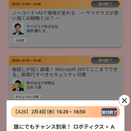
受付終了
[
B13
]
13:00 ~ 14:00
ノーコード×AIで現場が変わる ー サイボウズが思
い描くAI戦略とは？ ー
サイボウズ株式会社
青野 慶久 氏
AI活用
受付終了
[
B23
]
13:10 ~ 13:40
後回しが招く崩壊！ Microsoft 365でここまででき
る、即実行すべきセキュリティ対策
株式会社大塚商会
石井 大貴
×
セキュリティ対策
【
A26
】
2月4日（水） 16:20 ~ 16:50
受付終了
受付終了
[
B35
]
14:10 ~ 14:40
デジタル人材がいない中小企業が複合機でカンタ
誰にでもチャンス到来！ ロボティクス × Ａ
ンに始めるDXとAI活用