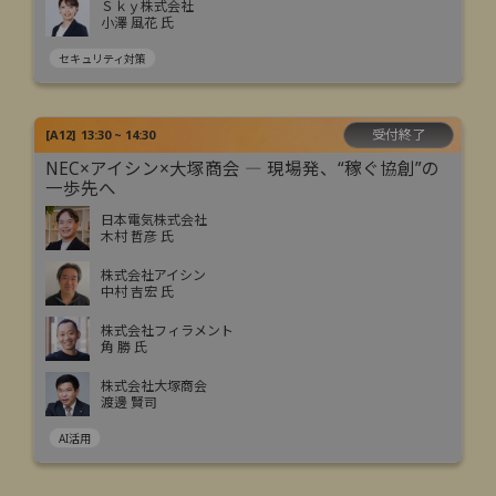
Ｓｋｙ株式会社
小澤 風花 氏
セキュリティ対策
受付終了
[
A12
]
13:30 ~ 14:30
NEC×アイシン×大塚商会 ― 現場発、“稼ぐ協創”の
一歩先へ
日本電気株式会社
木村 哲彦 氏
株式会社アイシン
中村 吉宏 氏
株式会社フィラメント
角 勝 氏
株式会社大塚商会
渡邊 賢司
AI活用