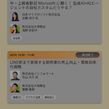
中・上級者歓迎 Microsoft に聞く！ 生成AI×AIエー
ジェントの自社カスタムどうやる？
日本マイクロソフト株式会社
近藤 淳子 氏
株式会社大塚商会
海野 友紀子
AI活用
受付終了
[
A31
]
10:30 ~ 11:00
LINE受注で実現する卸売業の売上向上・業務効率
化戦略
株式会社インフォマート
杉山 大介 氏
株式会社大塚商会
齋藤 雅樹
業務DX
クラウド活用
事例紹介