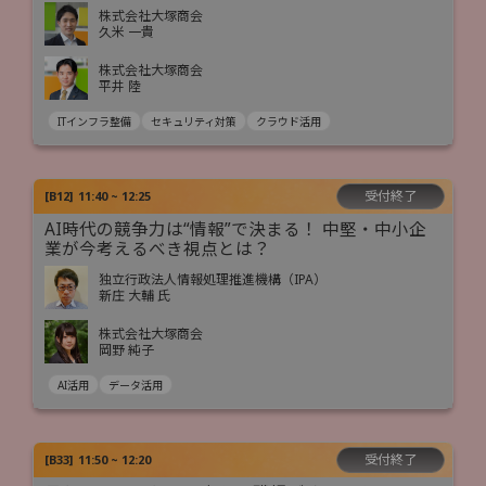
株式会社大塚商会
久米 一貴
株式会社大塚商会
平井 陸
ITインフラ整備
セキュリティ対策
クラウド活用
受付終了
[
B12
]
11:40 ~ 12:25
AI時代の競争力は“情報”で決まる！ 中堅・中小企
業が今考えるべき視点とは？
独立行政法人情報処理推進機構（IPA）
新庄 大輔 氏
株式会社大塚商会
岡野 純子
AI活用
データ活用
受付終了
[
B33
]
11:50 ~ 12:20