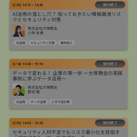
受付終了
[
C25
]
14:15 ~ 14:45
AI活用の落とし穴？ 知っておきたい情報漏洩リス
クとセキュリティ対策
株式会社大塚商会
小林 未青
AI活用
セキュリティ対策
事例紹介
受付終了
[
C14
]
14:40 ~ 15:10
データで変わる！ 企業の第一歩 ～大塚商会の実践
事例に学ぶデータ活用～
株式会社大塚商会
郡司 篤
AI活用
データ活用
人手不足対策
受付終了
[
C35
]
14:50 ~ 15:20
セキュリティ人材不足でもリスク最小化を目指す