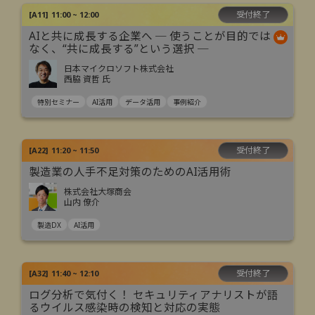
受付終了
[
A11
]
11:00 ~ 12:00
AIと共に成長する企業へ ─ 使うことが目的では
なく、“共に成長する”という選択 ─
日本マイクロソフト株式会社
西脇 資哲 氏
特別セミナー
AI活用
データ活用
事例紹介
受付終了
[
A22
]
11:20 ~ 11:50
製造業の人手不足対策のためのAI活用術
株式会社大塚商会
山内 僚介
製造DX
AI活用
受付終了
[
A32
]
11:40 ~ 12:10
ログ分析で気付く！ セキュリティアナリストが語
るウイルス感染時の検知と対応の実態