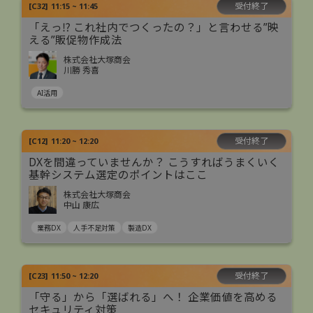
受付終了
[
C32
]
11:15 ~ 11:45
「えっ⁉ これ社内でつくったの？」と言わせる”映
える”販促物作成法
株式会社大塚商会
川勝 秀喜
AI活用
受付終了
[
C12
]
11:20 ~ 12:20
DXを間違っていませんか？ こうすればうまくいく
基幹システム選定のポイントはここ
株式会社大塚商会
中山 康広
業務DX
人手不足対策
製造DX
受付終了
[
C23
]
11:50 ~ 12:20
「守る」から「選ばれる」へ！ 企業価値を高める
セキュリティ対策