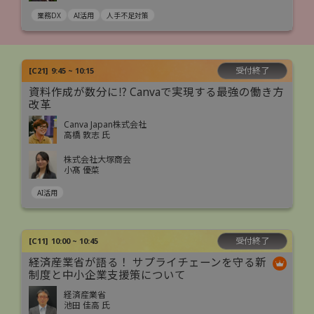
業務DX
AI活用
人手不足対策
受付終了
[
C21
]
9:45 ~ 10:15
資料作成が数分に⁉ Canvaで実現する最強の働き方
改革
Canva Japan株式会社
高橋 敦志 氏
株式会社大塚商会
小髙 優菜
AI活用
受付終了
[
C11
]
10:00 ~ 10:45
経済産業省が語る！ サプライチェーンを守る新
制度と中小企業支援策について
経済産業省
池田 佳高 氏