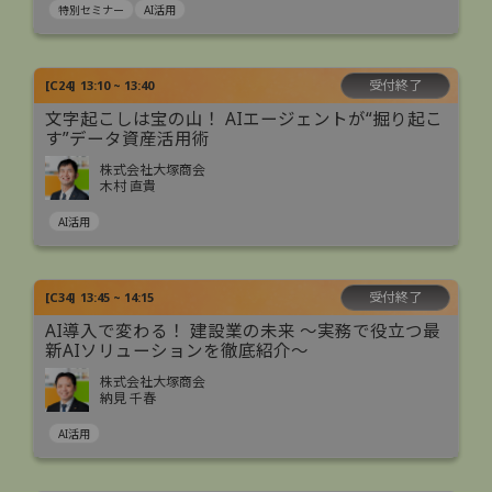
特別セミナー
AI活用
受付終了
[
C24
]
13:10 ~ 13:40
文字起こしは宝の山！ AIエージェントが“掘り起こ
す”データ資産活用術
株式会社大塚商会
木村 直貴
AI活用
受付終了
[
C34
]
13:45 ~ 14:15
AI導入で変わる！ 建設業の未来 ～実務で役立つ最
新AIソリューションを徹底紹介～
株式会社大塚商会
納見 千春
AI活用