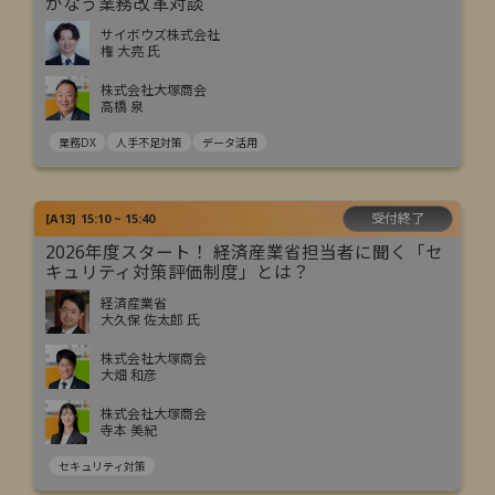
かなう業務改革対談
サイボウズ株式会社
権 大亮 氏
株式会社大塚商会
高橋 泉
業務DX
人手不足対策
データ活用
受付終了
[
A13
]
15:10 ~ 15:40
2026年度スタート！ 経済産業省担当者に聞く「セ
キュリティ対策評価制度」とは？
経済産業省
大久保 佐太郎 氏
株式会社大塚商会
大畑 和彦
株式会社大塚商会
寺本 美紀
セキュリティ対策