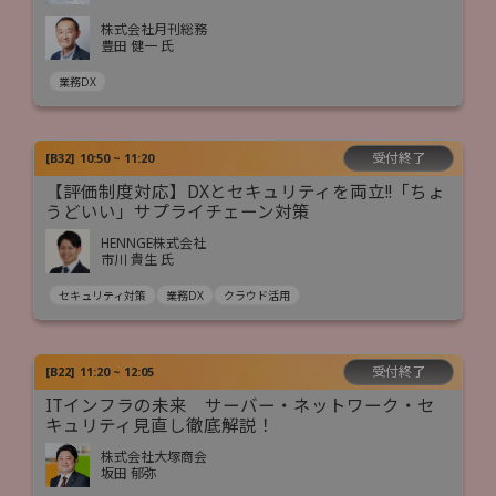
株式会社月刊総務
豊田 健一 氏
業務DX
受付終了
[
B32
]
10:50 ~ 11:20
【評価制度対応】DXとセキュリティを両立!!「ちょ
うどいい」サプライチェーン対策
HENNGE株式会社
市川 貴生 氏
セキュリティ対策
業務DX
クラウド活用
受付終了
[
B22
]
11:20 ~ 12:05
ITインフラの未来 サーバー・ネットワーク・セ
キュリティ見直し徹底解説！
株式会社大塚商会
坂田 郁弥