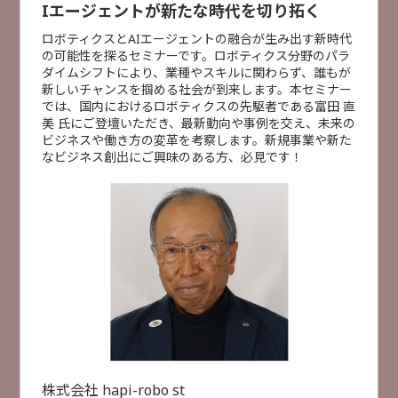
Iエージェントが新たな時代を切り拓く
株式会社ＮＩコンサルティング
ロボティクスとAIエージェントの融合が生み出す新時代
長尾 一洋 氏
の可能性を探るセミナーです。ロボティクス分野のパラ
業務DX
AI活用
データ活用
ダイムシフトにより、業種やスキルに関わらず、誰もが
新しいチャンスを掴める社会が到来します。本セミナー
では、国内におけるロボティクスの先駆者である富田 直
美 氏にご登壇いただき、最新動向や事例を交え、未来の
受付終了
[
B24
]
14:20 ~ 14:50
ビジネスや働き方の変革を考察します。新規事業や新た
AIやDXを支える！ 現場データ蓄積・活用の最前線
なビジネス創出にご興味のある方、必見です！
株式会社シムトップス
×
前川 泰宏 氏
ウイングアーク１ｓｔ株式会社
小林 大悟 氏
セミナー検索
株式会社大塚商会
光野 正人
特別セミナー
AI活用
データ活用
業務DX
製造DX
建設DX
データ活用
人手不足対策
セキュリティ対策
災害対策
クラウド活用
ITインフラ整備
製造DX
受付終了
[
B14
]
14:40 ~ 15:10
建設DX
事例紹介
株式会社 hapi-robo st