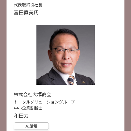
文書作成にとどまらない AI時代に求められる使い
代表取締役社長
こなすためのCopilot活用術
2月4日
2月5日
2月6日
富田
直美
氏
株式会社大塚商会
稲垣 竜弥
選択した項目をリセットする
AI活用
検索
受付終了
[
B36
]
15:15 ~ 15:45
検索件数
52件
経営層必見！ PC入替後のランサム感染リスクと評
価制度につながる簡単防止策！
デジタルアーツ株式会社
田中 里佳 氏
セキュリティ対策
クラウド活用
AI活用
株式会社大塚商会
トータルソリューショングループ
受付終了
[
B25
]
15:30 ~ 16:00
中小企業診断士
AIで会社は変わるのか？ 基幹システムを基盤とし
和田
力
たAI活用方法
AI活用
株式会社大塚商会