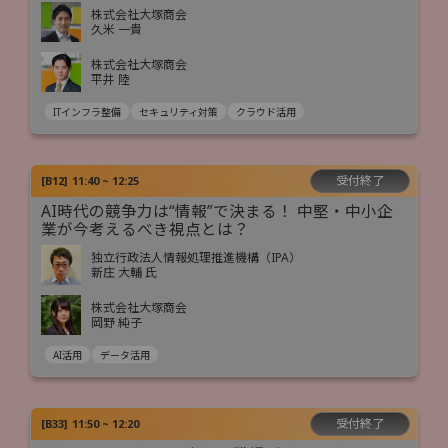
株式会社大塚商会
久米 一貴
株式会社大塚商会
平井 陸
ITインフラ整備
セキュリティ対策
クラウド活用
受付終了
[
B12
]
11:40 ~ 12:25
AI時代の競争力は“情報”で決まる！ 中堅・中小企
業が今考えるべき視点とは？
独立行政法人情報処理推進機構（IPA）
新庄 大輔 氏
株式会社大塚商会
岡野 純子
AI活用
データ活用
受付終了
[
B33
]
11:50 ~ 12:20