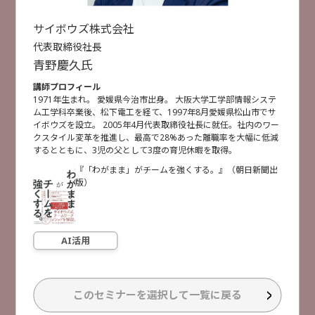
文書作成にとどまらない AI時代に求められる使い
こなすためのCopilot活用術
2月4日
2月5日
2月6日
サイボウズ株式会社
株式会社大塚商会
稲垣 竜弥
代表取締役社長
選択した項目をリセットする
青野
慶久
氏
AI活用
講師プロフィール
検索
1971年生まれ。 愛媛県今治市出身。 大阪大学工学部情報システ
ム工学科卒業後、松下電工を経て、1997年8月愛媛県松山市でサ
受付終了
[
B36
]
15:15 ~ 15:45
イボウズを設立。 2005年4月代表取締役社長に就任。社内のワー
検索件数
52件
経営層必見！ PC入替後のランサム感染リスクと評
クスタイル変革を推進し、最高で28%あった離職率を大幅に低減
価制度につながる簡単防止策！
するとともに、3児の父として3度の育児休暇を取得。
デジタルアーツ株式会社
『「わがまま」がチームを強くする。』（朝日新聞出
田中 里佳 氏
版）
セキュリティ対策
クラウド活用
AI活用
AI活用
受付終了
[
B25
]
15:30 ~ 16:00
AIで会社は変わるのか？ 基幹システムを基盤とし
たAI活用方法
このセミナーを選択して一覧に戻る
株式会社大塚商会