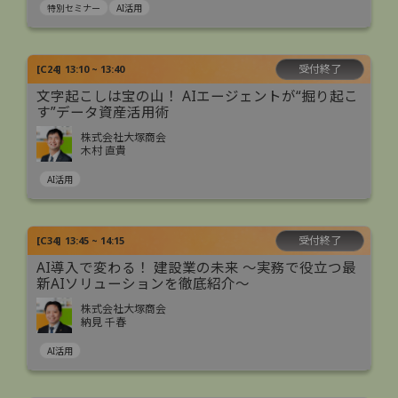
特別セミナー
AI活用
受付終了
[
C24
]
13:10 ~ 13:40
文字起こしは宝の山！ AIエージェントが“掘り起こ
す”データ資産活用術
株式会社大塚商会
木村 直貴
AI活用
受付終了
[
C34
]
13:45 ~ 14:15
AI導入で変わる！ 建設業の未来 ～実務で役立つ最
新AIソリューションを徹底紹介～
株式会社大塚商会
納見 千春
AI活用