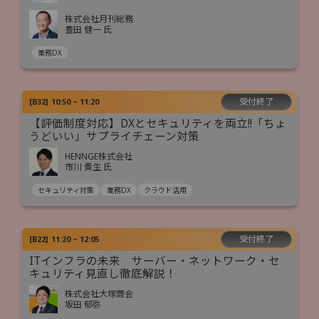
株式会社月刊総務
豊田 健一 氏
業務DX
受付終了
[
B32
]
10:50 ~ 11:20
【評価制度対応】DXとセキュリティを両立!!「ちょ
うどいい」サプライチェーン対策
HENNGE株式会社
市川 貴生 氏
セキュリティ対策
業務DX
クラウド活用
受付終了
[
B22
]
11:20 ~ 12:05
ITインフラの未来 サーバー・ネットワーク・セ
キュリティ見直し徹底解説！
株式会社大塚商会
坂田 郁弥