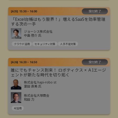
受付終了
[
A35
]
15:30 ~ 16:00
「Excel台帳はもう限界！」増えるSaaSを効率管理
する次の一手
ジョーシス株式会社
中島 啓介 氏
クラウド活用
セキュリティ対策
人手不足対策
受付終了
[
A26
]
16:20 ~ 16:50
誰にでもチャンス到来！ ロボティクス × ＡIエージ
ェントが新たな時代を切り拓く
株式会社 hapi-robo st
富田 直美 氏
株式会社大塚商会
和田 力
AI活用