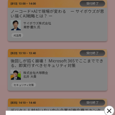
受付終了
[
B13
]
13:00 ~ 14:00
ノーコード×AIで現場が変わる ー サイボウズが思
い描くAI戦略とは？ ー
サイボウズ株式会社
青野 慶久 氏
AI活用
受付終了
[
B23
]
13:10 ~ 13:40
後回しが招く崩壊！ Microsoft 365でここまででき
る、即実行すべきセキュリティ対策
株式会社大塚商会
石井 大貴
セキュリティ対策
受付終了
[
B35
]
14:10 ~ 14:40
×
デジタル人材がいない中小企業が複合機でカンタ
ンに始めるDXとAI活用