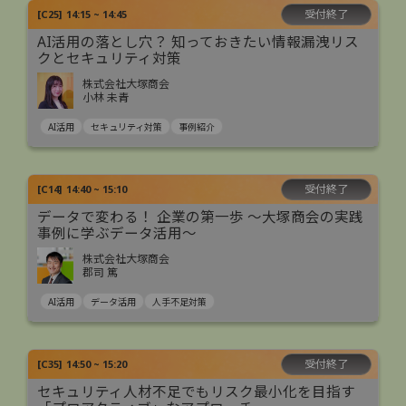
受付終了
[
C25
]
14:15 ~ 14:45
AI活用の落とし穴？ 知っておきたい情報漏洩リス
クとセキュリティ対策
株式会社大塚商会
小林 未青
AI活用
セキュリティ対策
事例紹介
受付終了
[
C14
]
14:40 ~ 15:10
データで変わる！ 企業の第一歩 ～大塚商会の実践
事例に学ぶデータ活用～
株式会社大塚商会
郡司 篤
AI活用
データ活用
人手不足対策
受付終了
[
C35
]
14:50 ~ 15:20
セキュリティ人材不足でもリスク最小化を目指す