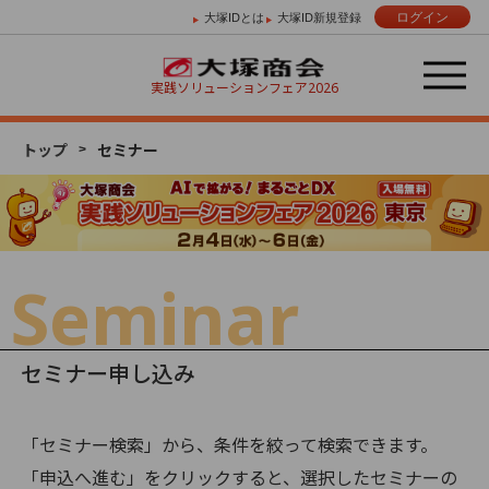
ログイン
大塚IDとは
大塚ID新規登録
実践ソリューションフェア
2026
トップ
セミナー
Day 01
Day 02
Day 03
2/4 （水）
2/5 （木）
2/6 （金）
Seminar
セミナー申し込み
「セミナー検索」から、条件を絞って検索できます。
「申込へ進む」をクリックすると、選択したセミナーの