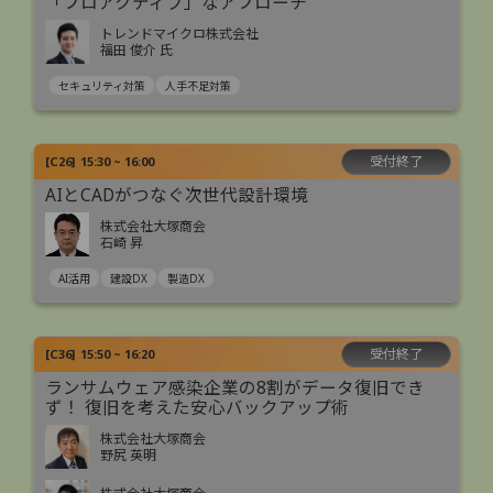
「プロアクティブ」なアプローチ
トレンドマイクロ株式会社
福田 俊介 氏
セキュリティ対策
人手不足対策
受付終了
[
C26
]
15:30 ~ 16:00
AIとCADがつなぐ次世代設計環境
株式会社大塚商会
石崎 昇
AI活用
建設DX
製造DX
受付終了
[
C36
]
15:50 ~ 16:20
ランサムウェア感染企業の8割がデータ復旧でき
ず！ 復旧を考えた安心バックアップ術
株式会社大塚商会
野尻 英明