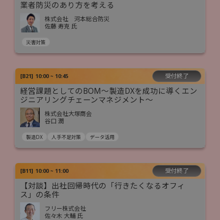
業者防災のあり方を考える
株式会社 河本総合防災
佐藤 寿克 氏
災害対策
受付終了
[
B21
]
10:00 ~ 10:45
経営課題としてのBOM～製造DXを成功に導くエン
ジニアリングチェーンマネジメント～
株式会社大塚商会
谷口 潤
製造DX
人手不足対策
データ活用
受付終了
[
B11
]
10:00 ~ 11:00
【対談】出社回帰時代の「行きたくなるオフィ
ス」の条件
フリー株式会社
佐々木 大輔 氏