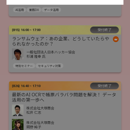
石田 真也
AI活用
業務DX
データ活用
受付終了
[
B15
]
16:00 ~ 17:00
ランサムウェア：あの企業、どうしていたらや
られなかったのか？
一般社団法人日本ハッカー協会
杉浦 隆幸 氏
特別セミナー
セキュリティ対策
受付終了
[
B26
]
16:40 ~ 17:10
最新のAI OCRで帳票バラバラ問題を解決！ データ
活用の第一歩へ
株式会社大塚商会
松井 仁志
株式会社大塚商会
岡野 純子