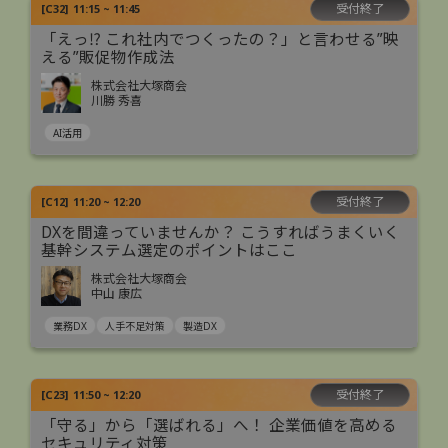
受付終了
[
C32
]
11:15 ~ 11:45
「えっ⁉ これ社内でつくったの？」と言わせる”映
える”販促物作成法
株式会社大塚商会
川勝 秀喜
AI活用
受付終了
[
C12
]
11:20 ~ 12:20
DXを間違っていませんか？ こうすればうまくいく
基幹システム選定のポイントはここ
株式会社大塚商会
中山 康広
業務DX
人手不足対策
製造DX
受付終了
[
C23
]
11:50 ~ 12:20
「守る」から「選ばれる」へ！ 企業価値を高める
セキュリティ対策