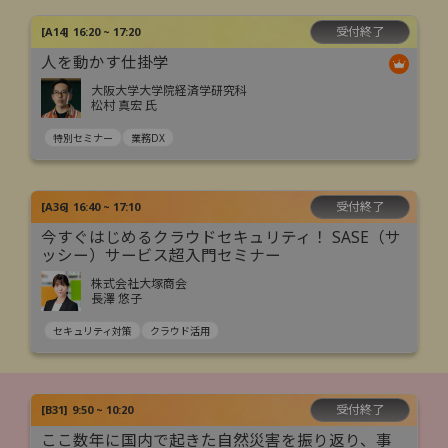
受付終了
[
A14
]
16:20 ~ 17:20
人を動かす仕掛学
大阪大学大学院経済学研究科
松村 真宏 氏
特別セミナー
業務DX
受付終了
[
A36
]
16:40 ~ 17:10
今すぐはじめるクラウドセキュリティ！ SASE（サ
ッシー）サービス超入門セミナー
株式会社大塚商会
長澤 悠子
セキュリティ対策
クラウド活用
受付終了
[
B31
]
9:50 ~ 10:20
ここ数年に国内で起きた自然災害を振り返り、事