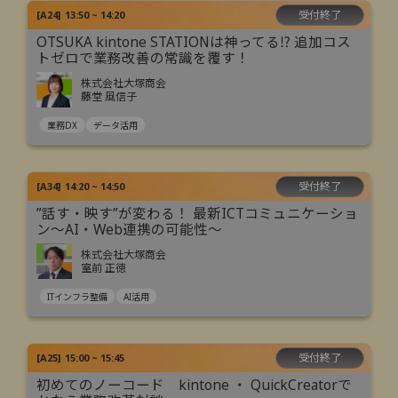
受付終了
[
A24
]
13:50 ~ 14:20
OTSUKA kintone STATIONは神ってる⁉ 追加コス
トゼロで業務改善の常識を覆す！
株式会社大塚商会
藤堂 風信子
業務DX
データ活用
受付終了
[
A34
]
14:20 ~ 14:50
”話す・映す”が変わる！ 最新ICTコミュニケーショ
ン～AI・Web連携の可能性～
株式会社大塚商会
室前 正徳
ITインフラ整備
AI活用
受付終了
[
A25
]
15:00 ~ 15:45
初めてのノーコード kintone ・ QuickCreatorで