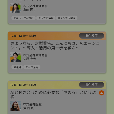
株式会社大塚商会
永田 理子
セキュリティ対策
クラウド活用
ITインフラ整備
受付終了
[
C33
]
12:40 ~ 13:10
さようなら、定型業務。こんにちは、AIエージェ
ント。〜導入・活用の第一歩を学ぶ〜
株式会社大塚商会
久原 克大
AI活用
データ活用
受付終了
[
C13
]
13:00 ~ 14:00
AIと付き合うために必要な「やめる」という選
択
株式会社圓窓
澤 円 氏