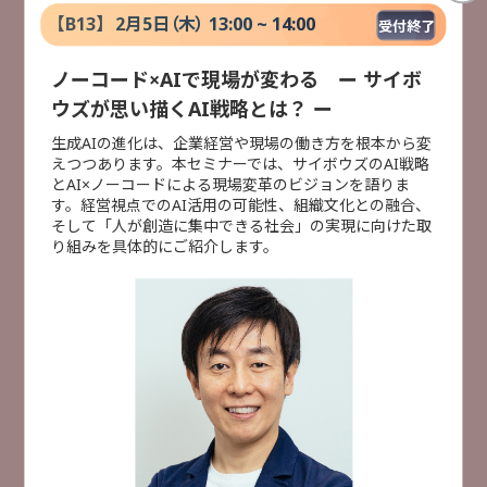
【
B13
】
2月5日（木） 13:00 ~ 14:00
受付終了
株式会社ＮＩコンサルティング
長尾 一洋 氏
ノーコード×AIで現場が変わる ー サイボ
業務DX
AI活用
データ活用
ウズが思い描くAI戦略とは？ ー
生成AIの進化は、企業経営や現場の働き方を根本から変
受付終了
[
B24
]
14:20 ~ 14:50
えつつあります。本セミナーでは、サイボウズのAI戦略
とAI×ノーコードによる現場変革のビジョンを語りま
AIやDXを支える！ 現場データ蓄積・活用の最前線
す。経営視点でのAI活用の可能性、組織文化との融合、
株式会社シムトップス
そして「人が創造に集中できる社会」の実現に向けた取
×
前川 泰宏 氏
り組みを具体的にご紹介します。
ウイングアーク１ｓｔ株式会社
小林 大悟 氏
セミナー検索
株式会社大塚商会
光野 正人
特別セミナー
AI活用
データ活用
業務DX
製造DX
建設DX
データ活用
人手不足対策
セキュリティ対策
災害対策
クラウド活用
ITインフラ整備
製造DX
受付終了
[
B14
]
14:40 ~ 15:10
建設DX
事例紹介