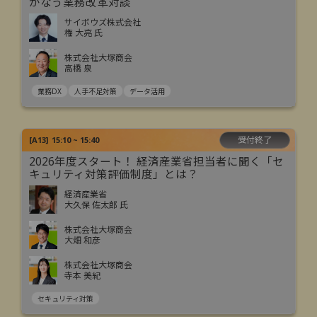
かなう業務改革対談
サイボウズ株式会社
権 大亮 氏
株式会社大塚商会
高橋 泉
業務DX
人手不足対策
データ活用
受付終了
[
A13
]
15:10 ~ 15:40
2026年度スタート！ 経済産業省担当者に聞く「セ
キュリティ対策評価制度」とは？
経済産業省
大久保 佐太郎 氏
株式会社大塚商会
大畑 和彦
株式会社大塚商会
寺本 美紀
セキュリティ対策