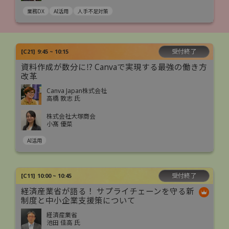
業務DX
AI活用
人手不足対策
受付終了
[
C21
]
9:45 ~ 10:15
資料作成が数分に⁉ Canvaで実現する最強の働き方
改革
Canva Japan株式会社
高橋 敦志 氏
株式会社大塚商会
小髙 優菜
AI活用
受付終了
[
C11
]
10:00 ~ 10:45
経済産業省が語る！ サプライチェーンを守る新
制度と中小企業支援策について
経済産業省
池田 佳高 氏