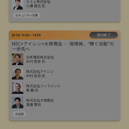
Ｓｋｙ株式会社
小澤 風花 氏
セキュリティ対策
受付終了
[
A12
]
13:30 ~ 14:30
NEC×アイシン×大塚商会 ― 現場発、“稼ぐ協創”の
一歩先へ
日本電気株式会社
木村 哲彦 氏
株式会社アイシン
中村 吉宏 氏
株式会社フィラメント
角 勝 氏
株式会社大塚商会
渡邊 賢司
AI活用