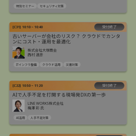
特別セミナー
セキュリティ対策
受付終了
[
C31
]
10:10 ~ 10:40
古いサーバーが会社のリスク？ クラウドでカンタ
ンにコスト・運用を最適化
株式会社大塚商会
西村 達彦
ITインフラ整備
クラウド活用
災害対策
受付終了
[
C22
]
10:50 ~ 11:20
AIで人手不足を打開する現場発DXの第一歩
LINE WORKS株式会社
梅澤 彩 氏
AI活用
人手不足対策