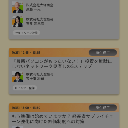
株式会社大塚商会
遠藤 一元
株式会社大塚商会
石井 茉里麻
セキュリティ対策
受付終了
[
A23
]
12:45 ~ 13:15
「最新パソコンがもったいない！」投資を無駄に
しないネットワーク見直しの5ステップ
株式会社大塚商会
五十嵐 雄輝
ITインフラ整備
受付終了
[
A33
]
13:00 ~ 13:30
もう準備は始めていますか？ 経産省サプライチェ
ーン強化に向けた評価制度への対策