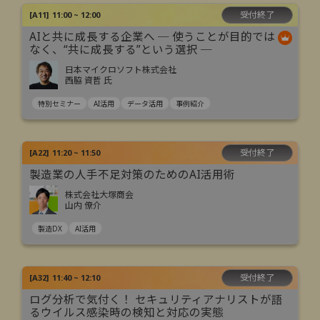
受付終了
[
A11
]
11:00 ~ 12:00
AIと共に成長する企業へ ─ 使うことが目的では
なく、“共に成長する”という選択 ─
日本マイクロソフト株式会社
西脇 資哲 氏
特別セミナー
AI活用
データ活用
事例紹介
受付終了
[
A22
]
11:20 ~ 11:50
製造業の人手不足対策のためのAI活用術
株式会社大塚商会
山内 僚介
製造DX
AI活用
受付終了
[
A32
]
11:40 ~ 12:10
ログ分析で気付く！ セキュリティアナリストが語
るウイルス感染時の検知と対応の実態