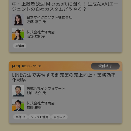
中・上級者歓迎 Microsoft に聞く！ 生成AI×AIエー
ジェントの自社カスタムどうやる？
日本マイクロソフト株式会社
近藤 淳子 氏
株式会社大塚商会
海野 友紀子
AI活用
受付終了
[
A31
]
10:30 ~ 11:00
LINE受注で実現する卸売業の売上向上・業務効率
化戦略
株式会社インフォマート
杉山 大介 氏
株式会社大塚商会
齋藤 雅樹
業務DX
クラウド活用
事例紹介