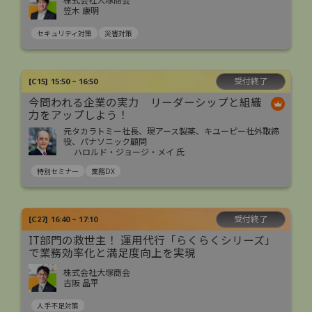
株式会社大塚商会
笠木 康明
セキュリティ対策
災害対策
受付終了
[
C15
]
15:50 ~ 16:50
今問われる企業の実力 リーダーシップと組織
力をアップしよう！
元タカラトミー社長、現アース製薬、キユーピー社外取締
役、パナソニック顧問
ハロルド・ジョージ・メイ 氏
特別セミナー
業務DX
受付終了
[
C27
]
16:40 ~ 17:10
IT部門の救世主！ 運用代行「らくらくシリーズ」
で業務効率化と満足度向上を実現
株式会社大塚商会
古阪 晶平
人手不足対策