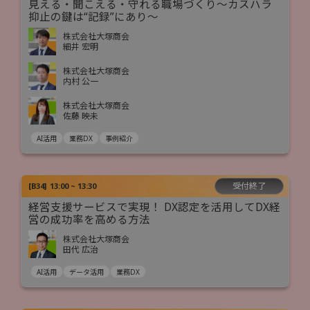
見える・聞こえる・守れる職場づくり～カスハラ
抑止の鍵は“記録”にあり～
株式会社大塚商会
細井 宏明
株式会社大塚商会
内村 公一
株式会社大塚商会
佐藤 映未
AI活用
業務DX
事例紹介
受付終了
[
B34
]
13:00 ~ 13:30
経営支援サービスで実現！ DX認定を活用してDX経
営の成功率を高める方法
株式会社大塚商会
田代 広治
AI活用
データ活用
業務DX