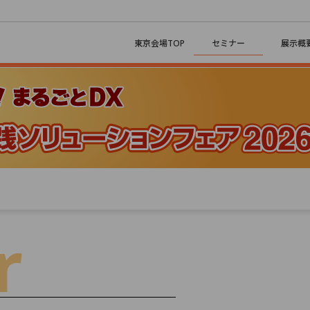
東京会場TOP
セミナー
展示概
Day 03
2/6 （金）
r