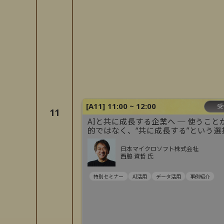
[
A11
]
11:00 ~ 12:00
受
11
AIと共に成長する企業へ ─ 使うこと
的ではなく、“共に成長する”という選
日本マイクロソフト株式会社
西脇 資哲 氏
特別セミナー
AI活用
データ活用
事例紹介