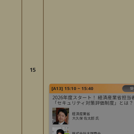
15
[
A13
]
15:10 ~ 15:40
受
2026年度スタート！ 経済産業省担当
「セキュリティ対策評価制度」とは？
経済産業省
大久保 佐太郎 氏
株式会社大塚商会