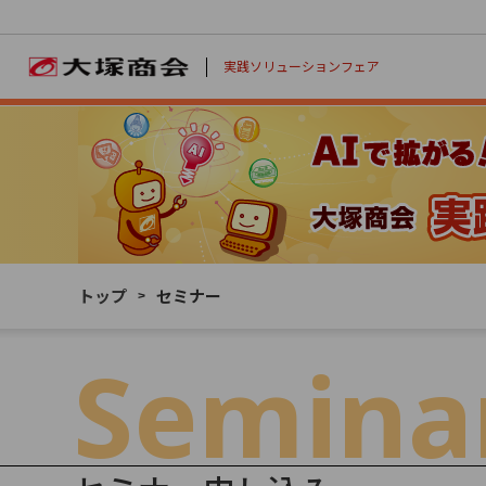
実践ソリューションフェア
Day 01
Day 02
2/4 （水）
2/5 （木）
トップ
セミナー
Semina