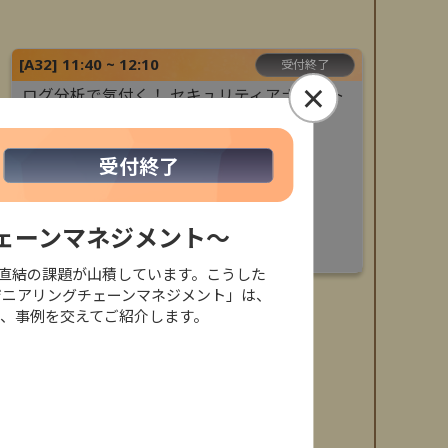
[
A32
]
11:40 ~ 12:10
受付終了
×
ログ分析で気付く！ セキュリティアナリスト
が語るウイルス感染時の検知と対応の実態
株式会社大塚商会
受付終了
遠藤 一元
×
株式会社大塚商会
ェーンマネジメント～
石井 茉里麻
セキュリティ対策
直結の課題が山積しています。こうした
ジニアリングチェーンマネジメント」は、
か、事例を交えてご紹介します。
不足対策
セキュリティ対策
設DX
事例紹介