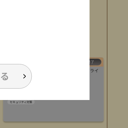
[
A33
]
13:00 ~ 13:30
受付終了
もう準備は始めていますか？ 経産省サプライ
る
チェーン強化に向けた評価制度への対策
Ｓｋｙ株式会社
小澤 風花 氏
セキュリティ対策