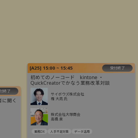
[
A25
]
15:00 ~ 15:45
受付終了
初めてのノーコード kintone ・
QuickCreatorでかなう業務改革対談
付終了
サイボウズ株式会社
権 大亮 氏
者に聞く
株式会社大塚商会
高橋 泉
業務DX
人手不足対策
データ活用