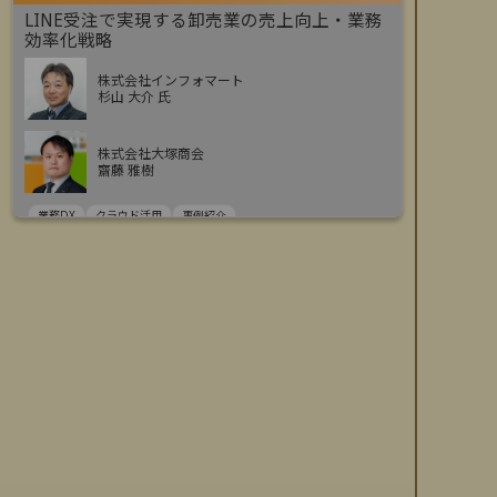
LINE受注で実現する卸売業の売上向上・業務
効率化戦略
株式会社インフォマート
杉山 大介 氏
株式会社大塚商会
齋藤 雅樹
業務DX
クラウド活用
事例紹介