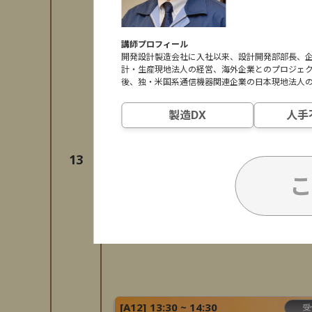
講師プロフィール
開発設計製造会社に入社以来、設計開発部部長、
計・生産現地法人の経営、海外企業とのプロジェ
後、独・米国系通信機器関連企業の日本現地法人
製造DX
人手
13
こ
[
A12
]
13:30 ~ 14:30
受