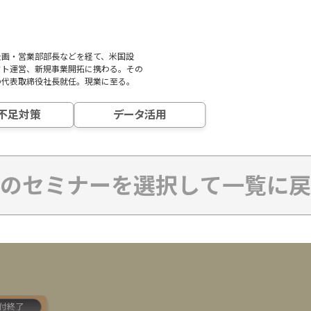
2月4日
2月5日
2月6日
[
A23
]
12:45 ~ 13:15
受付終了
選択した項目をリセットする
企画・営業部部長などを経て、米国設
「最新パソコンがもったいない！」投資を無
クト運営、新規事業開拓に携わる。その
駄にしないネットワーク見直しの5ステップ
の代表取締役社長就任。現業に至る。
検索
株式会社大塚商会
不足対策
データ活用
五十嵐 雄輝
検索件数
52件
ITインフラ整備
のセミナーを選択して一覧に戻
付終了