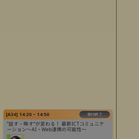
[
A34
]
14:20 ~ 14:50
受付終了
”話す・映す”が変わる！ 最新ICTコミュニケ
ーション～AI・Web連携の可能性～