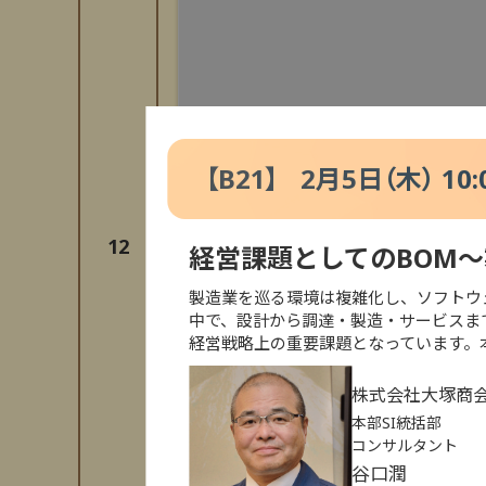
【
B21
】
2月5日（木） 10:0
12
経営課題としてのBOM
セミナー検索
製造業を巡る環境は複雑化し、ソフトウ
中で、設計から調達・製造・サービスま
経営戦略上の重要課題となっています。
特別セミナー
AI
株式会社大塚商
本部SI統括部
災害対策
クラウ
コンサルタント
谷口
潤