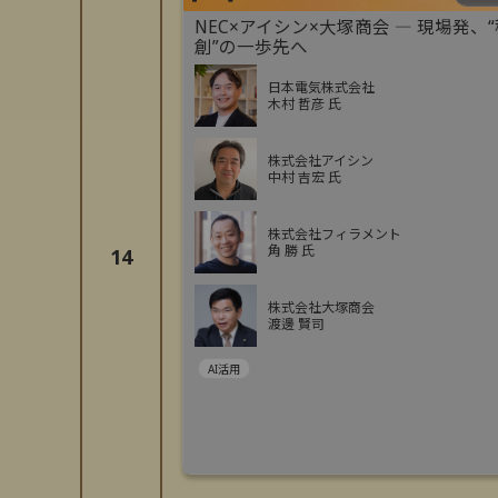
NEC×アイシン×大塚商会 ― 現場発、
創”の一歩先へ
日本電気株式会社
木村 哲彦 氏
株式会社アイシン
中村 吉宏 氏
株式会社フィラメント
角 勝 氏
14
株式会社大塚商会
渡邊 賢司
AI活用