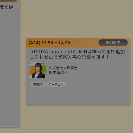
“稼ぐ協
[
A24
]
13:50 ~ 14:20
受付終了
OTSUKA kintone STATIONは神ってる⁉ 追加
コストゼロで業務改善の常識を覆す！
株式会社大塚商会
藤堂 風信子
業務DX
データ活用