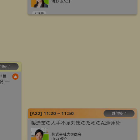
海野 友紀子
AI活用
付終了
が目
択 ─
[
A22
]
11:20 ~ 11:50
受付終了
製造業の人手不足対策のためのAI活用術
株式会社大塚商会
山内 僚介