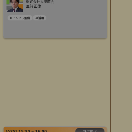
株式会社大塚商会
室前 正徳
ITインフラ整備
AI活用
[
A35
]
15:30 ~ 16:00
受付終了