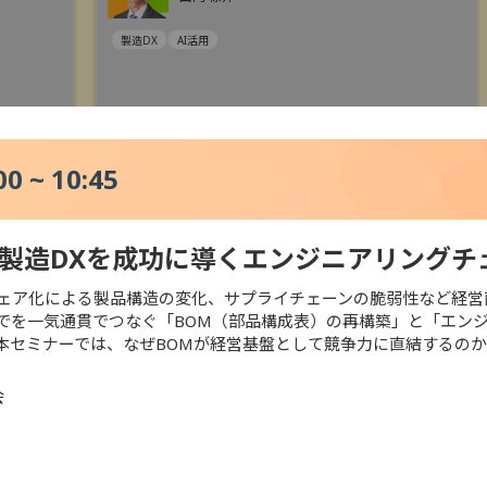
製造DX
AI活用
0 ~ 10:45
～製造DXを成功に導くエンジニアリングチ
ェア化による製品構造の変化、サプライチェーンの脆弱性など経営
でを一気通貫でつなぐ「BOM（部品構成表）の再構築」と「エン
本セミナーでは、なぜBOMが経営基盤として競争力に直結するの
活用
データ活用
業務DX
人手
会
ド活用
ITインフラ整備
製造DX
建