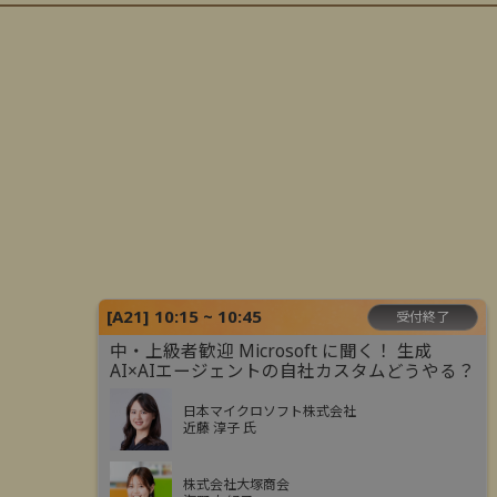
[
A21
]
10:15 ~ 10:45
受付終了
中・上級者歓迎 Microsoft に聞く！ 生成
AI×AIエージェントの自社カスタムどうやる？
日本マイクロソフト株式会社
近藤 淳子 氏
株式会社大塚商会