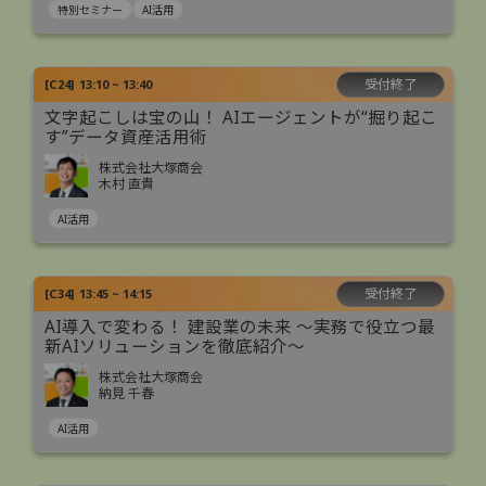
特別セミナー
AI活用
受付終了
[
C24
]
13:10 ~ 13:40
文字起こしは宝の山！ AIエージェントが“掘り起こ
す”データ資産活用術
株式会社大塚商会
木村 直貴
AI活用
受付終了
[
C34
]
13:45 ~ 14:15
AI導入で変わる！ 建設業の未来 ～実務で役立つ最
新AIソリューションを徹底紹介～
株式会社大塚商会
納見 千春
AI活用