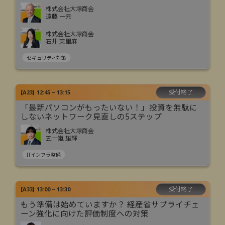
株式会社大塚商会
遠藤 一元
株式会社大塚商会
石井 茉里麻
セキュリティ対策
受付終了
[
A23
]
12:45 ~ 13:15
「最新パソコンがもったいない！」投資を無駄に
しないネットワーク見直しの5ステップ
株式会社大塚商会
五十嵐 雄輝
ITインフラ整備
受付終了
[
A33
]
13:00 ~ 13:30
もう準備は始めていますか？ 経産省サプライチェ
ーン強化に向けた評価制度への対策