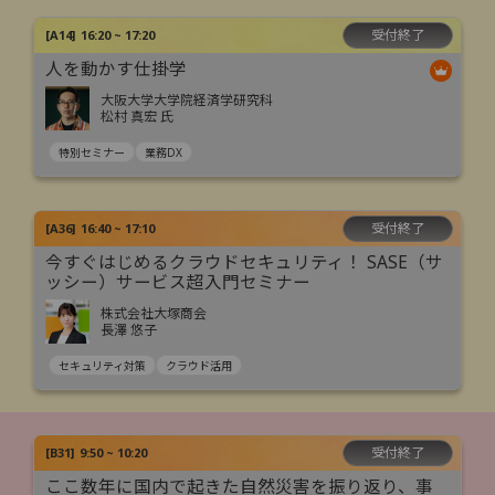
受付終了
[
A14
]
16:20 ~ 17:20
人を動かす仕掛学
大阪大学大学院経済学研究科
松村 真宏 氏
特別セミナー
業務DX
受付終了
[
A36
]
16:40 ~ 17:10
今すぐはじめるクラウドセキュリティ！ SASE（サ
ッシー）サービス超入門セミナー
株式会社大塚商会
長澤 悠子
セキュリティ対策
クラウド活用
受付終了
[
B31
]
9:50 ~ 10:20
ここ数年に国内で起きた自然災害を振り返り、事