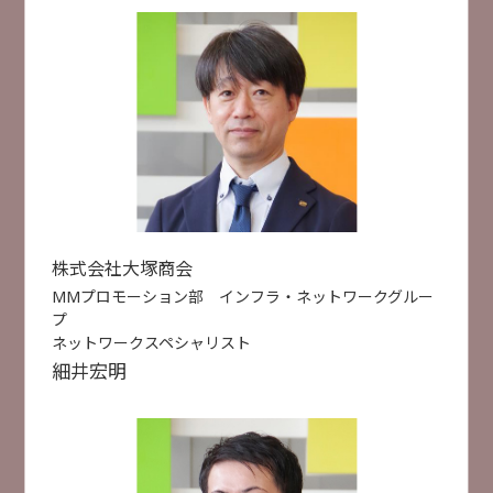
株式会社ＮＩコンサルティング
長尾 一洋 氏
業務DX
AI活用
データ活用
受付終了
[
B24
]
14:20 ~ 14:50
AIやDXを支える！ 現場データ蓄積・活用の最前線
株式会社シムトップス
×
前川 泰宏 氏
株式会社大塚商会
ウイングアーク１ｓｔ株式会社
小林 大悟 氏
MMプロモーション部 インフラ・ネットワークグルー
セミナー検索
プ
株式会社大塚商会
ネットワークスペシャリスト
光野 正人
特別セミナー
AI活用
データ活用
業務DX
細井
宏明
製造DX
建設DX
データ活用
人手不足対策
セキュリティ対策
災害対策
クラウド活用
ITインフラ整備
製造DX
受付終了
[
B14
]
14:40 ~ 15:10
建設DX
事例紹介