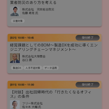
業者防災のあり方を考える
株式会社 河本総合防災
佐藤 寿克 氏
災害対策
受付終了
[
B21
]
10:00 ~ 10:45
経営課題としてのBOM～製造DXを成功に導くエン
ジニアリングチェーンマネジメント～
株式会社大塚商会
谷口 潤
製造DX
人手不足対策
データ活用
受付終了
[
B11
]
10:00 ~ 11:00
【対談】出社回帰時代の「行きたくなるオフィ
ス」の条件
フリー株式会社
佐々木 大輔 氏