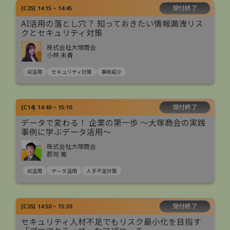
受付終了
[
C25
]
14:15 ~ 14:45
AI活用の落とし穴？ 知っておきたい情報漏洩リス
クとセキュリティ対策
株式会社大塚商会
小林 未青
AI活用
セキュリティ対策
事例紹介
受付終了
[
C14
]
14:40 ~ 15:10
データで変わる！ 企業の第一歩 ～大塚商会の実践
事例に学ぶデータ活用～
株式会社大塚商会
郡司 篤
AI活用
データ活用
人手不足対策
受付終了
[
C35
]
14:50 ~ 15:20
セキュリティ人材不足でもリスク最小化を目指す