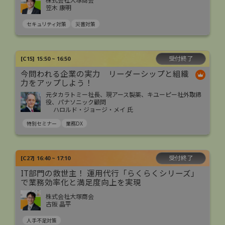
株式会社大塚商会
笠木 康明
セキュリティ対策
災害対策
受付終了
[
C15
]
15:50 ~ 16:50
今問われる企業の実力 リーダーシップと組織
力をアップしよう！
元タカラトミー社長、現アース製薬、キユーピー社外取締
役、パナソニック顧問
ハロルド・ジョージ・メイ 氏
特別セミナー
業務DX
受付終了
[
C27
]
16:40 ~ 17:10
IT部門の救世主！ 運用代行「らくらくシリーズ」
で業務効率化と満足度向上を実現
株式会社大塚商会
古阪 晶平
人手不足対策