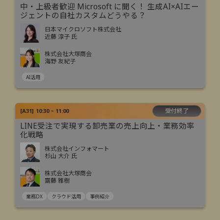
中・上級者歓迎 Microsoft に聞く！ 生成AI×AIエー
ジェントの自社カスタムどうやる？
日本マイクロソフト株式会社
近藤 淳子 氏
株式会社大塚商会
海野 友紀子
AI活用
受付終了
[
A31
]
10:30 ~ 11:00
LINE受注で実現する卸売業の売上向上・業務効率
化戦略
株式会社インフォマート
杉山 大介 氏
株式会社大塚商会
齋藤 雅樹
業務DX
クラウド活用
事例紹介