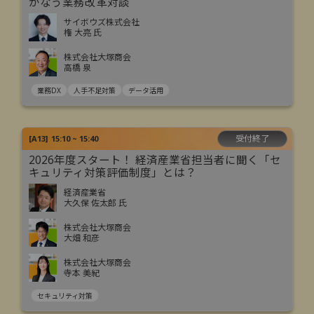
かなう業務改革対談
サイボウズ株式会社
権 大亮 氏
株式会社大塚商会
高橋 泉
業務DX
人手不足対策
データ活用
受付終了
[
A13
]
15:10 ~ 15:40
2026年度スタート！ 経済産業省担当者に聞く「セ
キュリティ対策評価制度」とは？
経済産業省
大久保 佐太郎 氏
株式会社大塚商会
大畑 和彦
株式会社大塚商会
寺本 美紀
セキュリティ対策