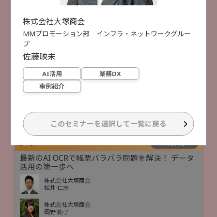
石田 真也
AI活用
業務DX
データ活用
株式会社大塚商会
MMプロモーション部 インフラ・ネットワークグルー
プ
受付終了
[
B15
]
16:00 ~ 17:00
佐藤
映未
ランサムウェア：あの企業、どうしていたらや
られなかったのか？
AI活用
業務DX
事例紹介
一般社団法人日本ハッカー協会
杉浦 隆幸 氏
特別セミナー
セキュリティ対策
このセミナーを選択して一覧に戻る
受付終了
[
B26
]
16:40 ~ 17:10
最新のAI OCRで帳票バラバラ問題を解決！ データ
活用の第一歩へ
株式会社大塚商会
松井 仁志
株式会社大塚商会
岡野 純子