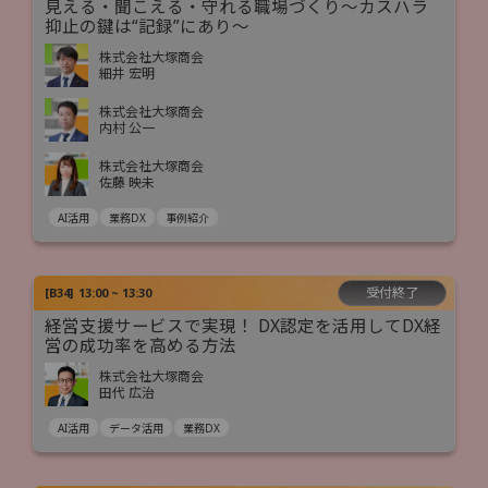
見える・聞こえる・守れる職場づくり～カスハラ
抑止の鍵は“記録”にあり～
株式会社大塚商会
細井 宏明
株式会社大塚商会
内村 公一
株式会社大塚商会
佐藤 映未
AI活用
業務DX
事例紹介
受付終了
[
B34
]
13:00 ~ 13:30
経営支援サービスで実現！ DX認定を活用してDX経
営の成功率を高める方法
株式会社大塚商会
田代 広治
AI活用
データ活用
業務DX