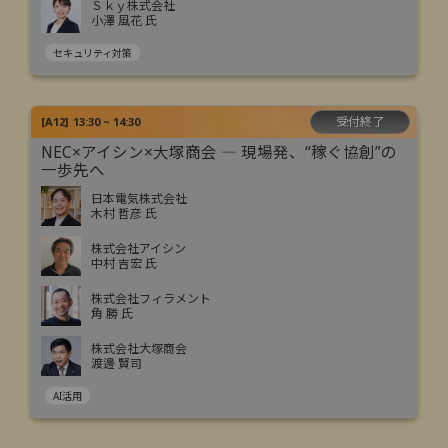
Ｓｋｙ株式会社
小澤 風花 氏
セキュリティ対策
受付終了
[
A12
]
13:30 ~ 14:30
NEC×アイシン×大塚商会 ― 現場発、“稼ぐ協創”の
一歩先へ
日本電気株式会社
木村 哲彦 氏
株式会社アイシン
中村 吉宏 氏
株式会社フィラメント
角 勝 氏
株式会社大塚商会
渡邊 賢司
AI活用