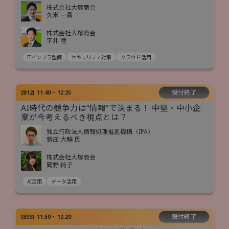
株式会社大塚商会
久米 一貴
株式会社大塚商会
平井 陸
ITインフラ整備
セキュリティ対策
クラウド活用
受付終了
[
B12
]
11:40 ~ 12:25
AI時代の競争力は“情報”で決まる！ 中堅・中小企
業が今考えるべき視点とは？
独立行政法人情報処理推進機構（IPA）
新庄 大輔 氏
株式会社大塚商会
岡野 純子
AI活用
データ活用
受付終了
[
B33
]
11:50 ~ 12:20