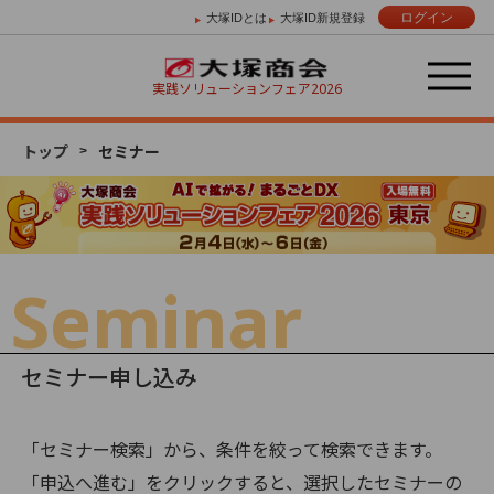
ログイン
大塚IDとは
大塚ID新規登録
実践ソリューションフェア
2026
トップ
セミナー
Day 01
Day 02
Day 03
2/4 （水）
2/5 （木）
2/6 （金）
Seminar
セミナー申し込み
「セミナー検索」から、条件を絞って検索できます。
「申込へ進む」をクリックすると、選択したセミナーの