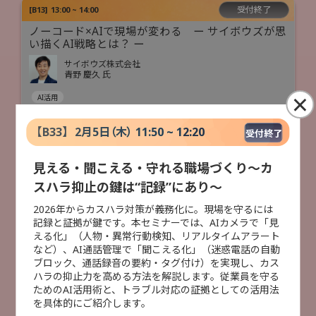
受付終了
[
B13
]
13:00 ~ 14:00
ノーコード×AIで現場が変わる ー サイボウズが思
い描くAI戦略とは？ ー
サイボウズ株式会社
青野 慶久 氏
×
AI活用
【
B33
】
2月5日（木） 11:50 ~ 12:20
受付終了
受付終了
[
B23
]
13:10 ~ 13:40
後回しが招く崩壊！ Microsoft 365でここまででき
見える・聞こえる・守れる職場づくり～カ
る、即実行すべきセキュリティ対策
スハラ抑止の鍵は“記録”にあり～
株式会社大塚商会
2026年からカスハラ対策が義務化に。現場を守るには
石井 大貴
記録と証拠が鍵です。本セミナーでは、AIカメラで「見
セキュリティ対策
える化」（人物・異常行動検知、リアルタイムアラート
など）、AI通話管理で「聞こえる化」（迷惑電話の自動
ブロック、通話録音の要約・タグ付け）を実現し、カス
ハラの抑止力を高める方法を解説します。従業員を守る
受付終了
[
B35
]
14:10 ~ 14:40
ためのAI活用術と、トラブル対応の証拠としての活用法
デジタル人材がいない中小企業が複合機でカンタ
を具体的にご紹介します。
ンに始めるDXとAI活用