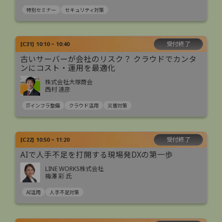
特別セミナー
セキュリティ対策
受付終了
[
C31
]
10:10 ~ 10:40
古いサーバーが会社のリスク？ クラウドでカンタ
ンにコスト・運用を最適化
株式会社大塚商会
西村 達彦
ITインフラ整備
クラウド活用
災害対策
受付終了
[
C22
]
10:50 ~ 11:20
AIで人手不足を打開する現場発DXの第一歩
LINE WORKS株式会社
梅澤 彩 氏
AI活用
人手不足対策