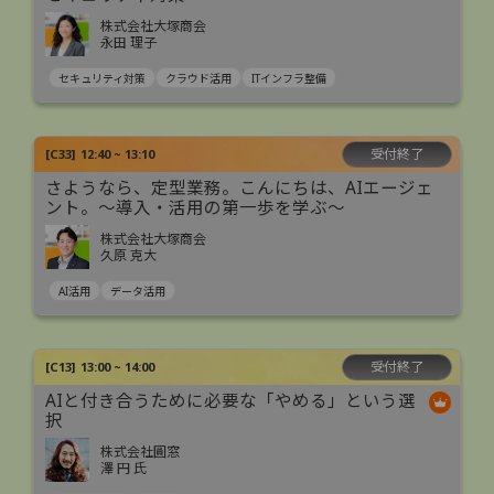
株式会社大塚商会
永田 理子
セキュリティ対策
クラウド活用
ITインフラ整備
受付終了
[
C33
]
12:40 ~ 13:10
さようなら、定型業務。こんにちは、AIエージェ
ント。〜導入・活用の第一歩を学ぶ〜
株式会社大塚商会
久原 克大
AI活用
データ活用
受付終了
[
C13
]
13:00 ~ 14:00
AIと付き合うために必要な「やめる」という選
択
株式会社圓窓
澤 円 氏