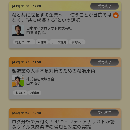
受付終了
[
A11
]
11:00 ~ 12:00
AIと共に成長する企業へ ─ 使うことが目的では
なく、“共に成長する”という選択 ─
日本マイクロソフト株式会社
西脇 資哲 氏
特別セミナー
AI活用
データ活用
事例紹介
受付終了
[
A22
]
11:20 ~ 11:50
製造業の人手不足対策のためのAI活用術
株式会社大塚商会
山内 僚介
製造DX
AI活用
受付終了
[
A32
]
11:40 ~ 12:10
ログ分析で気付く！ セキュリティアナリストが語
るウイルス感染時の検知と対応の実態