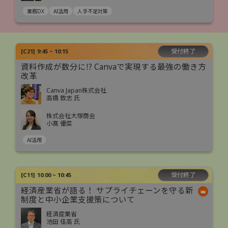
業務DX
AI活用
人手不足対策
受付終了
[
C21
]
9:45 ~ 10:15
資料作成が数分に⁉ Canvaで実現する最強の働き方
改革
Canva Japan株式会社
高橋 敦志 氏
株式会社大塚商会
小髙 優菜
AI活用
受付終了
[
C11
]
10:00 ~ 10:45
経済産業省が語る！ サプライチェーンを守る新
制度と中小企業支援策について
経済産業省
池田 佳高 氏