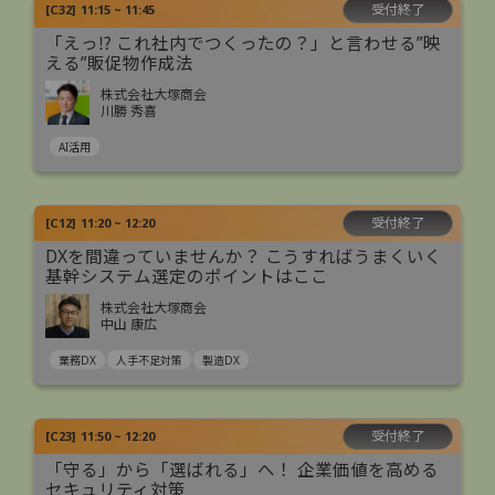
受付終了
[
C32
]
11:15 ~ 11:45
「えっ⁉ これ社内でつくったの？」と言わせる”映
える”販促物作成法
株式会社大塚商会
川勝 秀喜
AI活用
受付終了
[
C12
]
11:20 ~ 12:20
DXを間違っていませんか？ こうすればうまくいく
基幹システム選定のポイントはここ
株式会社大塚商会
中山 康広
業務DX
人手不足対策
製造DX
受付終了
[
C23
]
11:50 ~ 12:20
「守る」から「選ばれる」へ！ 企業価値を高める
セキュリティ対策