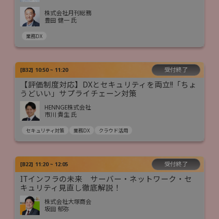
株式会社月刊総務
豊田 健一 氏
業務DX
受付終了
[
B32
]
10:50 ~ 11:20
【評価制度対応】DXとセキュリティを両立!!「ちょ
うどいい」サプライチェーン対策
HENNGE株式会社
市川 貴生 氏
セキュリティ対策
業務DX
クラウド活用
受付終了
[
B22
]
11:20 ~ 12:05
ITインフラの未来 サーバー・ネットワーク・セ
キュリティ見直し徹底解説！
株式会社大塚商会
坂田 郁弥