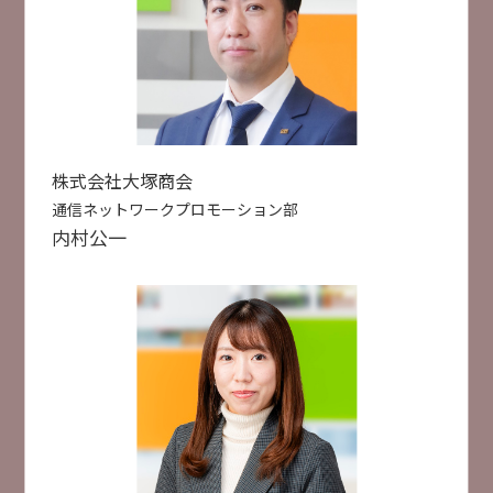
文書作成にとどまらない AI時代に求められる使い
こなすためのCopilot活用術
2月4日
2月5日
2月6日
株式会社大塚商会
稲垣 竜弥
選択した項目をリセットする
AI活用
検索
株式会社大塚商会
受付終了
[
B36
]
15:15 ~ 15:45
検索件数
52件
通信ネットワークプロモーション部
経営層必見！ PC入替後のランサム感染リスクと評
価制度につながる簡単防止策！
内村
公一
デジタルアーツ株式会社
田中 里佳 氏
セキュリティ対策
クラウド活用
AI活用
受付終了
[
B25
]
15:30 ~ 16:00
AIで会社は変わるのか？ 基幹システムを基盤とし
たAI活用方法
株式会社大塚商会