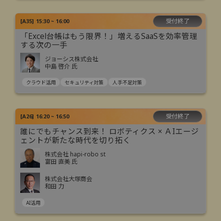
受付終了
[
A35
]
15:30 ~ 16:00
「Excel台帳はもう限界！」増えるSaaSを効率管理
する次の一手
ジョーシス株式会社
中島 啓介 氏
クラウド活用
セキュリティ対策
人手不足対策
受付終了
[
A26
]
16:20 ~ 16:50
誰にでもチャンス到来！ ロボティクス × ＡIエージ
ェントが新たな時代を切り拓く
株式会社 hapi-robo st
富田 直美 氏
株式会社大塚商会
和田 力
AI活用