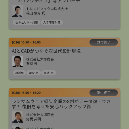
「プロアクティブ」なアプローチ
トレンドマイクロ株式会社
福田 俊介 氏
セキュリティ対策
人手不足対策
受付終了
[
C26
]
15:30 ~ 16:00
AIとCADがつなぐ次世代設計環境
株式会社大塚商会
石崎 昇
AI活用
建設DX
製造DX
受付終了
[
C36
]
15:50 ~ 16:20
ランサムウェア感染企業の8割がデータ復旧でき
ず！ 復旧を考えた安心バックアップ術
株式会社大塚商会
野尻 英明