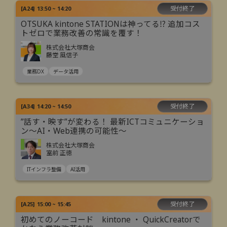
受付終了
[
A24
]
13:50 ~ 14:20
OTSUKA kintone STATIONは神ってる⁉ 追加コス
トゼロで業務改善の常識を覆す！
株式会社大塚商会
藤堂 風信子
業務DX
データ活用
受付終了
[
A34
]
14:20 ~ 14:50
”話す・映す”が変わる！ 最新ICTコミュニケーショ
ン～AI・Web連携の可能性～
株式会社大塚商会
室前 正徳
ITインフラ整備
AI活用
受付終了
[
A25
]
15:00 ~ 15:45
初めてのノーコード kintone ・ QuickCreatorで