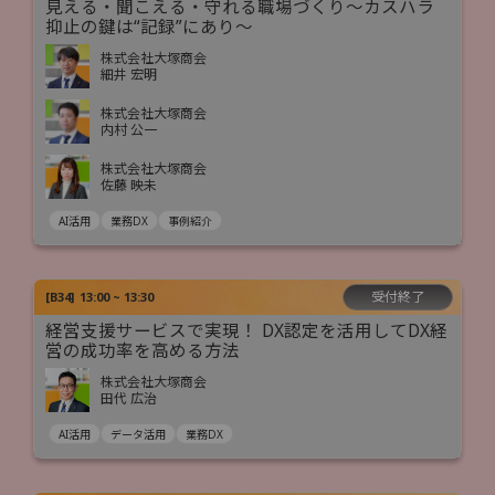
見える・聞こえる・守れる職場づくり～カスハラ
抑止の鍵は“記録”にあり～
株式会社大塚商会
細井 宏明
株式会社大塚商会
内村 公一
株式会社大塚商会
佐藤 映未
AI活用
業務DX
事例紹介
受付終了
[
B34
]
13:00 ~ 13:30
経営支援サービスで実現！ DX認定を活用してDX経
営の成功率を高める方法
株式会社大塚商会
田代 広治
AI活用
データ活用
業務DX