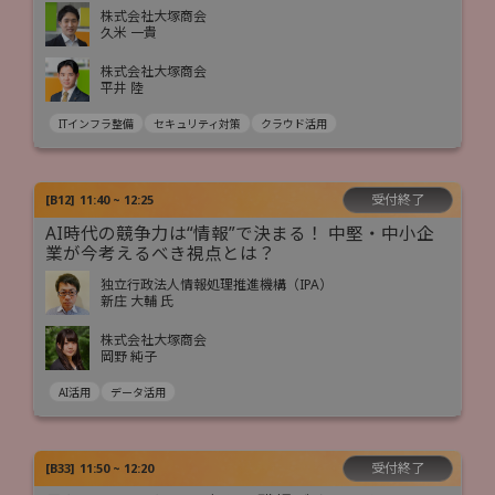
株式会社大塚商会
久米 一貴
株式会社大塚商会
平井 陸
ITインフラ整備
セキュリティ対策
クラウド活用
受付終了
[
B12
]
11:40 ~ 12:25
AI時代の競争力は“情報”で決まる！ 中堅・中小企
業が今考えるべき視点とは？
独立行政法人情報処理推進機構（IPA）
新庄 大輔 氏
株式会社大塚商会
岡野 純子
AI活用
データ活用
受付終了
[
B33
]
11:50 ~ 12:20