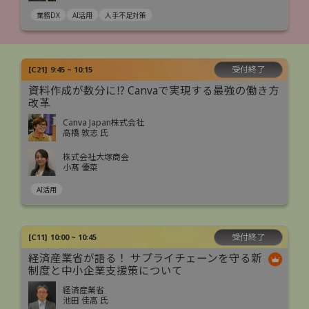
業務DX
AI活用
人手不足対策
受付終了
[
C21
]
9:45 ~ 10:15
資料作成が数分に⁉ Canvaで実現する最強の働き方
改革
Canva Japan株式会社
高橋 敦志 氏
株式会社大塚商会
小髙 優菜
AI活用
受付終了
[
C11
]
10:00 ~ 10:45
経済産業省が語る！ サプライチェーンを守る新
制度と中小企業支援策について
経済産業省
池田 佳高 氏