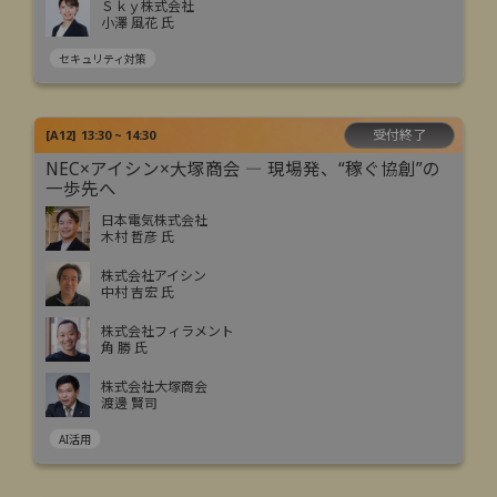
Ｓｋｙ株式会社
小澤 風花 氏
セキュリティ対策
受付終了
[
A12
]
13:30 ~ 14:30
NEC×アイシン×大塚商会 ― 現場発、“稼ぐ協創”の
一歩先へ
日本電気株式会社
木村 哲彦 氏
株式会社アイシン
中村 吉宏 氏
株式会社フィラメント
角 勝 氏
株式会社大塚商会
渡邊 賢司
AI活用