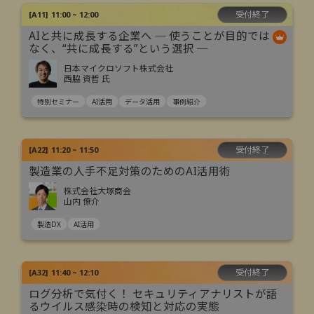
受付終了
[
A11
]
11:00 ~ 12:00
AIと共に成長する企業へ ─ 使うことが目的では
なく、“共に成長する”という選択 ─
日本マイクロソフト株式会社
西脇 資哲 氏
特別セミナー
AI活用
データ活用
事例紹介
受付終了
[
A22
]
11:20 ~ 11:50
製造業の人手不足対策のためのAI活用術
株式会社大塚商会
山内 僚介
製造DX
AI活用
受付終了
[
A32
]
11:40 ~ 12:10
ログ分析で気付く！ セキュリティアナリストが語
るウイルス感染時の検知と対応の実態