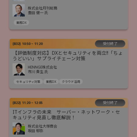
株式会社月刊総務
豊田 健一 氏
業務DX
受付終了
[
B32
]
10:50 ~ 11:20
【評価制度対応】DXとセキュリティを両立!!「ちょ
うどいい」サプライチェーン対策
HENNGE株式会社
市川 貴生 氏
セキュリティ対策
業務DX
クラウド活用
受付終了
[
B22
]
11:20 ~ 12:05
ITインフラの未来 サーバー・ネットワーク・セ
キュリティ見直し徹底解説！
株式会社大塚商会
坂田 郁弥