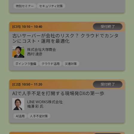
特別セミナー
セキュリティ対策
受付終了
[
C31
]
10:10 ~ 10:40
古いサーバーが会社のリスク？ クラウドでカンタ
ンにコスト・運用を最適化
株式会社大塚商会
西村 達彦
ITインフラ整備
クラウド活用
災害対策
受付終了
[
C22
]
10:50 ~ 11:20
AIで人手不足を打開する現場発DXの第一歩
LINE WORKS株式会社
梅澤 彩 氏
AI活用
人手不足対策