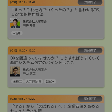
受付終了
[
C32
]
11:15 ~ 11:45
「えっ⁉ これ社内でつくったの？」と言わせる”映
える”販促物作成法
株式会社大塚商会
川勝 秀喜
AI活用
受付終了
[
C12
]
11:20 ~ 12:20
DXを間違っていませんか？ こうすればうまくいく
基幹システム選定のポイントはここ
株式会社大塚商会
中山 康広
業務DX
人手不足対策
製造DX
受付終了
[
C23
]
11:50 ~ 12:20
「守る」から「選ばれる」へ！ 企業価値を高める
セキュリティ対策