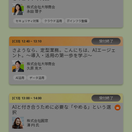
株式会社大塚商会
永田 理子
セキュリティ対策
クラウド活用
ITインフラ整備
受付終了
[
C33
]
12:40 ~ 13:10
さようなら、定型業務。こんにちは、AIエージェ
ント。〜導入・活用の第一歩を学ぶ〜
株式会社大塚商会
久原 克大
AI活用
データ活用
受付終了
[
C13
]
13:00 ~ 14:00
AIと付き合うために必要な「やめる」という選
択
株式会社圓窓
澤 円 氏