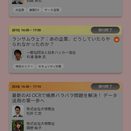
石田 真也
AI活用
業務DX
データ活用
受付終了
[
B15
]
16:00 ~ 17:00
ランサムウェア：あの企業、どうしていたらや
られなかったのか？
一般社団法人日本ハッカー協会
杉浦 隆幸 氏
特別セミナー
セキュリティ対策
受付終了
[
B26
]
16:40 ~ 17:10
最新のAI OCRで帳票バラバラ問題を解決！ データ
活用の第一歩へ
株式会社大塚商会
松井 仁志
株式会社大塚商会
岡野 純子