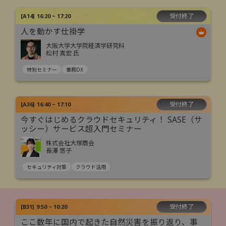
受付終了
[
A14
]
16:20 ~ 17:20
人を動かす仕掛学
大阪大学大学院経済学研究科
松村 真宏 氏
特別セミナー
業務DX
受付終了
[
A36
]
16:40 ~ 17:10
今すぐはじめるクラウドセキュリティ！ SASE（サ
ッシー）サービス超入門セミナー
株式会社大塚商会
長澤 悠子
セキュリティ対策
クラウド活用
受付終了
[
B31
]
9:50 ~ 10:20
ここ数年に国内で起きた自然災害を振り返り、事