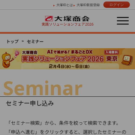
ログイン
大塚IDとは
大塚ID新規登録
実践ソリューションフェア
2026
トップ
セミナー
Day 01
Day 02
Day 03
2/4 （水）
2/5 （木）
2/6 （金）
Seminar
セミナー申し込み
「セミナー検索」から、条件を絞って検索できます。
「申込へ進む」をクリックすると、選択したセミナーの