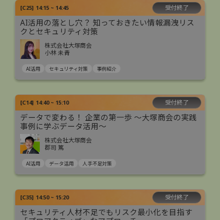
受付終了
[
C25
]
14:15 ~ 14:45
AI活用の落とし穴？ 知っておきたい情報漏洩リス
クとセキュリティ対策
株式会社大塚商会
小林 未青
AI活用
セキュリティ対策
事例紹介
受付終了
[
C14
]
14:40 ~ 15:10
データで変わる！ 企業の第一歩 ～大塚商会の実践
事例に学ぶデータ活用～
株式会社大塚商会
郡司 篤
AI活用
データ活用
人手不足対策
受付終了
[
C35
]
14:50 ~ 15:20
セキュリティ人材不足でもリスク最小化を目指す