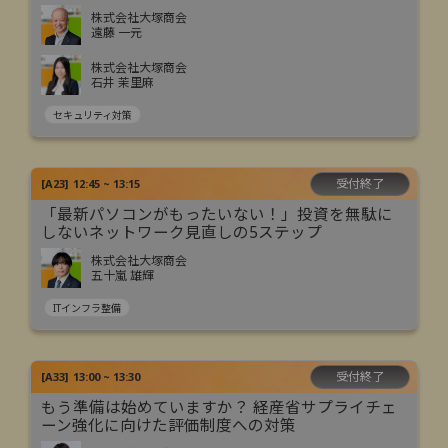
株式会社大塚商会
遠藤 一元
株式会社大塚商会
石井 茉里麻
セキュリティ対策
受付終了
[
A23
]
12:45 ~ 13:15
「最新パソコンがもったいない！」投資を無駄に
しないネットワーク見直しの5ステップ
株式会社大塚商会
五十嵐 雄輝
ITインフラ整備
受付終了
[
A33
]
13:00 ~ 13:30
もう準備は始めていますか？ 経産省サプライチェ
ーン強化に向けた評価制度への対策