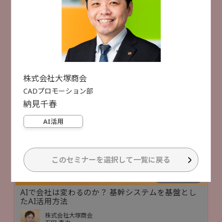
文書作成にとどまらない AI時代に求められる使い
こなすためのCopilot活用術
2月4日
2月5日
2月6日
株式会社大塚商会
稲垣 竜弥
選択した項目をリセットする
AI活用
検索
株式会社大塚商会
受付終了
[
B36
]
15:15 ~ 15:45
検索件数
52件
CADプロモーション部
経営層必見！ PC入替後のランサム感染リスクと評
納見
千春
価制度につながる簡単防止策！
デジタルアーツ株式会社
AI活用
田中 里佳 氏
セキュリティ対策
クラウド活用
AI活用
このセミナーを選択して一覧に戻る
受付終了
[
B25
]
15:30 ~ 16:00
AIで会社は変わるのか？ 基幹システムを基盤とし
たAI活用方法
株式会社大塚商会