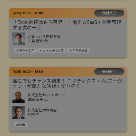
受付終了
[
A35
]
15:30 ~ 16:00
「Excel台帳はもう限界！」増えるSaaSを効率管理
する次の一手
ジョーシス株式会社
中島 啓介 氏
クラウド活用
セキュリティ対策
人手不足対策
受付終了
[
A26
]
16:20 ~ 16:50
誰にでもチャンス到来！ ロボティクス × ＡIエージ
ェントが新たな時代を切り拓く
株式会社 hapi-robo st
富田 直美 氏
株式会社大塚商会
和田 力
AI活用