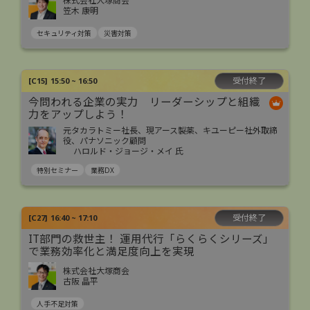
株式会社大塚商会
笠木 康明
セキュリティ対策
災害対策
受付終了
[
C15
]
15:50 ~ 16:50
今問われる企業の実力 リーダーシップと組織
力をアップしよう！
元タカラトミー社長、現アース製薬、キユーピー社外取締
役、パナソニック顧問
ハロルド・ジョージ・メイ 氏
特別セミナー
業務DX
受付終了
[
C27
]
16:40 ~ 17:10
IT部門の救世主！ 運用代行「らくらくシリーズ」
で業務効率化と満足度向上を実現
株式会社大塚商会
古阪 晶平
人手不足対策