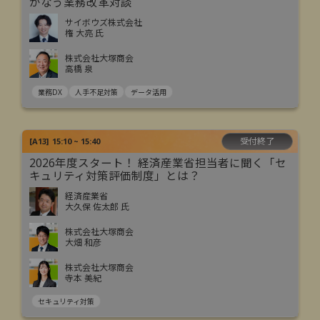
かなう業務改革対談
サイボウズ株式会社
権 大亮 氏
株式会社大塚商会
高橋 泉
業務DX
人手不足対策
データ活用
受付終了
[
A13
]
15:10 ~ 15:40
2026年度スタート！ 経済産業省担当者に聞く「セ
キュリティ対策評価制度」とは？
経済産業省
大久保 佐太郎 氏
株式会社大塚商会
大畑 和彦
株式会社大塚商会
寺本 美紀
セキュリティ対策