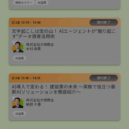
特別セミナー
AI活用
受付終了
[
C24
]
13:10 ~ 13:40
文字起こしは宝の山！ AIエージェントが“掘り起こ
す”データ資産活用術
株式会社大塚商会
木村 直貴
AI活用
受付終了
[
C34
]
13:45 ~ 14:15
AI導入で変わる！ 建設業の未来 ～実務で役立つ最
新AIソリューションを徹底紹介～
株式会社大塚商会
納見 千春
AI活用