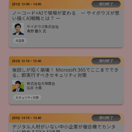
受付終了
[
B13
]
13:00 ~ 14:00
ノーコード×AIで現場が変わる ー サイボウズが思
い描くAI戦略とは？ ー
サイボウズ株式会社
青野 慶久 氏
AI活用
受付終了
[
B23
]
13:10 ~ 13:40
後回しが招く崩壊！ Microsoft 365でここまででき
る、即実行すべきセキュリティ対策
株式会社大塚商会
石井 大貴
セキュリティ対策
受付終了
[
B35
]
14:10 ~ 14:40
デジタル人材がいない中小企業が複合機でカンタ
ンに始めるDXとAI活用