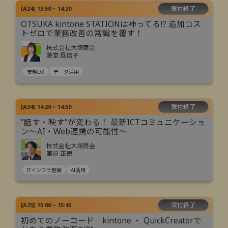
受付終了
[
A24
]
13:50 ~ 14:20
OTSUKA kintone STATIONは神ってる⁉ 追加コス
トゼロで業務改善の常識を覆す！
株式会社大塚商会
藤堂 風信子
業務DX
データ活用
受付終了
[
A34
]
14:20 ~ 14:50
”話す・映す”が変わる！ 最新ICTコミュニケーショ
ン～AI・Web連携の可能性～
株式会社大塚商会
室前 正徳
ITインフラ整備
AI活用
受付終了
[
A25
]
15:00 ~ 15:45
初めてのノーコード kintone ・ QuickCreatorで