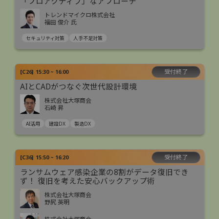
「プロアクティブ」なアプローチ
トレンドマイクロ株式会社
福田 俊介 氏
セキュリティ対策
人手不足対策
受付終了
[
C26
]
15:30 ~ 16:00
AIとCADがつなぐ次世代設計環境
株式会社大塚商会
石崎 昇
AI活用
建設DX
製造DX
受付終了
[
C36
]
15:50 ~ 16:20
ランサムウェア感染企業の8割がデータ復旧でき
ず！ 復旧を考えた安心バックアップ術
株式会社大塚商会
野尻 英明