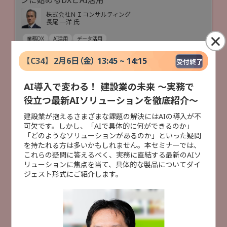
株式会社ＮＩコンサルティング
長尾 一洋 氏
×
業務DX
AI活用
データ活用
【
C34
】
2月6日（金） 13:45 ~ 14:15
受付終了
受付終了
[
B24
]
14:20 ~ 14:50
AI導入で変わる！ 建設業の未来 ～実務で
AIやDXを支える！ 現場データ蓄積・活用の最前線
役立つ最新AIソリューションを徹底紹介～
株式会社シムトップス
×
前川 泰宏 氏
建設業が抱えるさまざまな課題の解決にはAIの導入が不
可欠です。しかし、「AIで具体的に何ができるのか」
ウイングアーク１ｓｔ株式会社
「どのようなソリューションがあるのか」といった疑問
小林 大悟 氏
セミナー検索
を持たれる方は多いかもしれません。本セミナーでは、
株式会社大塚商会
これらの疑問に答えるべく、実務に直結する最新のAIソ
光野 正人
リューションに焦点を当て、具体的な製品についてダイ
特別セミナー
AI活用
データ活用
業務DX
ジェスト形式にご紹介します。
製造DX
建設DX
データ活用
人手不足対策
セキュリティ対策
災害対策
クラウド活用
ITインフラ整備
製造DX
受付終了
[
B14
]
14:40 ~ 15:10
建設DX
事例紹介