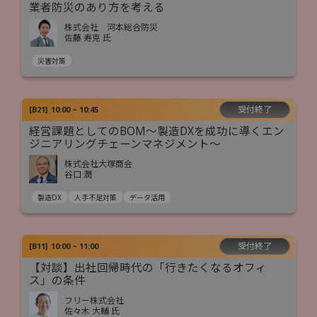
業者防災のあり方を考える
株式会社 河本総合防災
佐藤 寿克 氏
災害対策
受付終了
[
B21
]
10:00 ~ 10:45
経営課題としてのBOM～製造DXを成功に導くエン
ジニアリングチェーンマネジメント～
株式会社大塚商会
谷口 潤
製造DX
人手不足対策
データ活用
受付終了
[
B11
]
10:00 ~ 11:00
【対談】出社回帰時代の「行きたくなるオフィ
ス」の条件
フリー株式会社
佐々木 大輔 氏