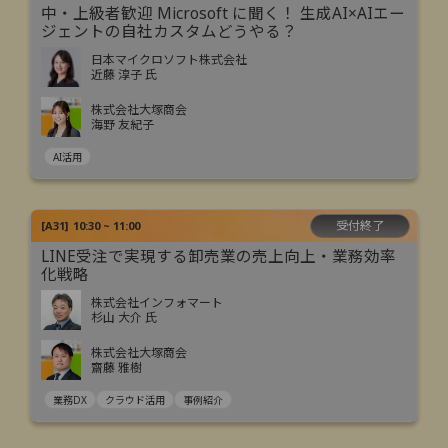
中・上級者歓迎 Microsoft に聞く！ 生成AI×AIエー
ジェントの自社カスタムどうやる？
日本マイクロソフト株式会社
近藤 淳子 氏
株式会社大塚商会
海野 友紀子
AI活用
受付終了
[
A31
]
10:30 ~ 11:00
LINE受注で実現する卸売業の売上向上・業務効率
化戦略
株式会社インフォマート
杉山 大介 氏
株式会社大塚商会
齋藤 雅樹
業務DX
クラウド活用
事例紹介